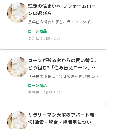
理想の住まいへ!リフォームロー
ンの選び方
長年住み慣れた家も、ライフスタイルの
変化や経年劣化によってリフォームが必
ローン商品
要になる時期がやってきます。キッチン
更新日
：
2026.7.29
や水回りの一新、バリアフリー化、ある
いは間取りの大幅な変更など、夢は膨ら
みますが、同時に気に…
ローンが残る家からの買い替え、
どう組む?「住み替えローン」と
「買い先行」の審査のリアル
「子供の成長に合わせて家を買い替えた
いけれど、今の住宅ローンがまだ残って
ローン商品
いる……」このようなご相談をいただく
更新日
：
2026.6.12
際、多くの方が「今の家を売ったお金で
残債をすべて返せるか」を気に…
サラリーマン大家のアパート経
営!融資・税金・諸費用について