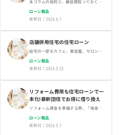
解説
本コラムの目的と、最低限知っておくべ
き4つの鉄則アパート経営を成功に導く
ローン商品
ノウハウは多岐にわたります。本コラム
更新日
：
2026.6.1
では、将来の資産形成を見据え、これか
らアパート経営を始めようと検討されて
いる「30代〜40代…
店舗併用住宅の住宅ローン
自宅の一部をカフェ、美容室、サロン、
または事務所として活用する「店舗併用
ローン商品
住宅（店舗兼用住宅）」を希望される方
更新日
：
2026.5.22
がいらっしゃいます。通勤時間ゼロ、家
賃負担の軽減など多くのメリットがある
一方で、資金計画にお…
リフォーム費用も住宅ローンで一
本化!最新団信でお得に借り換え
リフォーム資金を準備する際、「現金」
や「リフォームローン」を利用するだけ
ローン商品
でなく、最新の住宅ローン商品へ『借り
更新日
：
2026.5.1
換える』という方法も有効な選択肢のひ