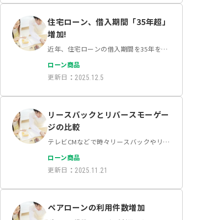
とつです。将来リスク（団信等）を最適
化する「住宅ローンの…
住宅ローン、借入期間「35年超」
増加!
近年、住宅ローンの借入期間を35年を超
える超長期に設定する人が増えていま
ローン商品
す。かつては35年が最長というのが一般
更新日
：
2025.12.5
的でしたが、今、この「常識」が変わり
つつあります。なぜ借入期間が長期化し
ているのでしょうか…
リースバックとリバースモーゲー
ジの比較
テレビCMなどで時々リースバックやリバ
ースモーゲージといった言葉を耳にしま
ローン商品
す。なんとなく響きが似ていますが、
更新日
：
2025.11.21
様々な点が大きく異なります。今回はリ
ースバックとリバースモーゲージを簡単
に比較し、それぞれの…
ペアローンの利用件数増加