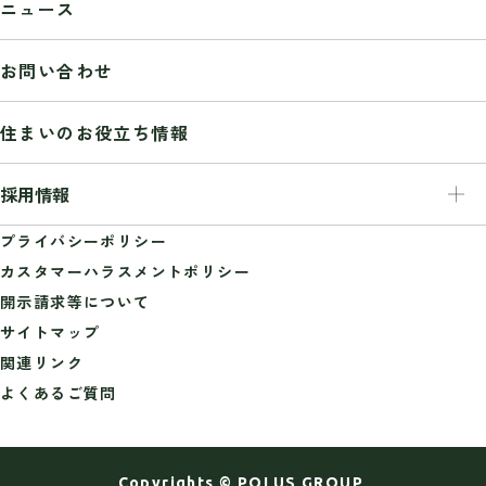
ニュース
業務推移
組織図
お問い合わせ
沿革
受賞歴
住まいのお役立ち情報
グッドデザイン賞
サステナビリティ
採用情報
ISO認証取得
健康経営推進
採用情報
プライバシーポリシー
グループ会社
新卒採用
カスタマーハラスメントポリシー
広告ギャラリー
キャリア採用
開示請求等について
障がい者雇用
サイトマップ
大工さん・職人さん採用
関連リンク
よくあるご質問
Copyrights © POLUS GROUP,