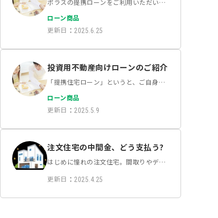
ポラスの提携ローンをご利用いただいて
いるお客様では、ペアローンでお申し込
ローン商品
みされる方が増加傾向にあります。マイ
更新日
：
2025.6.25
ホームは人生における最も大きな買い物
の一つです。かつては夫の収入を基に住
宅ローンを組むのが一…
投資用不動産向けローンのご紹介
「提携住宅ローン」というと、ご自身が
居住するためのローンを思い浮かべる方
ローン商品
が大半かと思いますが、ポラスグループ
更新日
：
2025.5.9
の提携ローンには、投資用不動産などさ
まざまな用途に対応したローン商品の取
り扱いもございます。…
注文住宅の中間金、どう支払う?
はじめに憧れの注文住宅。間取りやデザ
インを自由に決められる魅力がある一方
更新日
：
2025.4.25
で、そのプロセスには独特の資金計画が
伴います。特に、工事の途中で発生する
「中間金」の支払いについて、疑問や不