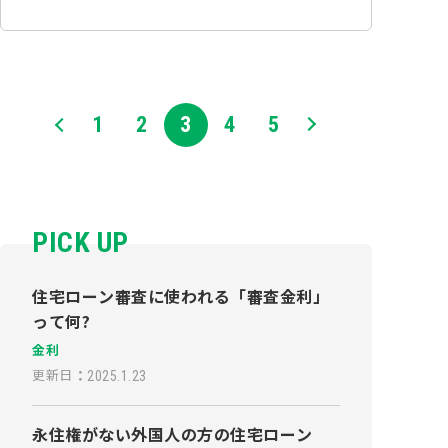
2025年末までに入居することが一つの区
切りとなっています！今後の動向につい
て注目が集まってい…
1
2
3
4
5
PICK UP
住宅ローン審査に使われる「審査金利」
って何?
金利
更新日
：
2025.1.23
永住権がない外国人の方の住宅ローン