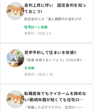
金利上昇に伴い 固定金利を知っ
ておこう!
固定金利とは「借入期間中の金利がずっ
と変わらないタイプ」の金利設定のこと
住宅ローン全般
です。世の中の景気が良くなって市場の
更新日
：
2026.2.6
金利が上がったとしても、支払う利息は
契約時のままキープされます。固定金利
の最大の特徴は、一言…
見学予約して住まいを体感‼
『新春 体感すまいフェア』が2025年12
月21日から2026年3月20日(金・祝)まで
その他
開催されています。分譲住宅、注文住
更新日
：
2026.1.30
宅、不動産（新築・中古・土地）仲介、
リフォーム、アパート建築・改修など、
ポラス…
転職直後でもマイホームを諦めな
い!勤続年数が短くても住宅ロー
ンを通すための全知識
「転職したばかりだから、住宅ローンを