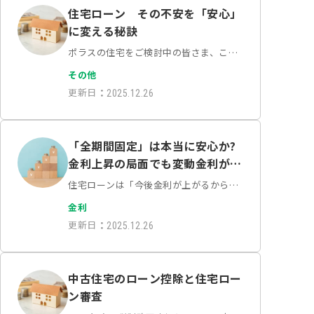
た。発行済みの被…
住宅ローン その不安を「安心」
に変える秘訣
ポラスの住宅をご検討中の皆さま、こん
にちは！ポラスローンコンシェルジュで
その他
す！夢のマイホーム計画、ワクワクする
更新日
：
2025.12.26
一方で、多くの方が「住宅ローン」とい
う大きな壁に不安を感じていらっしゃる
のではないでしょうか…
「全期間固定」は本当に安心か?
金利上昇の局面でも変動金利が得
になる衝撃のシミュレーション
住宅ローンは「今後金利が上がるから固
定金利を選択すべき」と考えていません
金利
か？実は金利が毎年上昇し続けても、変
更新日
：
2025.12.26
動金利を選択した方が総支払額が安くな
るケースがあります。35年ローンの詳細
シミュレーションで…
中古住宅のローン控除と住宅ロー
ン審査