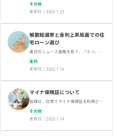
組むのは数年先かな……」そう考えてい
その他
る方は少なくありません。かつては「勤
更新日
：
2026.1.23
続3年以上」が審査の絶対条件と言われ
た時代もありましたが、働き方…
解散総選挙と金利上昇局面での住
宅ローン選び
連日のニュース速報を見て、「えっ、今
進めている住宅ローンの話はどうなる
金利
の？」と不安を感じた方も多いのではな
更新日
：
2026.1.16
いでしょうか。このタイミングでの変化
が家計にどう響くのか、誰もが気になる
ところです。今回のコラ…
マイナ保険証について
皆様は、日常でマイナ保険証を利用され
ていらっしゃるでしょうか。2024年12月
その他
より健康保険被保険者証は廃止され、マ
更新日
：
2026.1.14
イナンバーカードと健康保険証が一体と
なったマイナ保険証に引き継がれまし