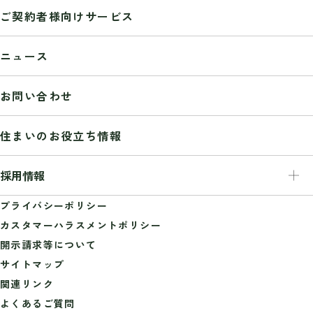
経営理念
ご契約者様向けサービス
会社概要
事業紹介
ニュース
業務推移
組織図
お問い合わせ
沿革
受賞歴
住まいのお役立ち情報
グッドデザイン賞
サステナビリティ
採用情報
ISO認証取得
健康経営推進
採用情報
プライバシーポリシー
グループ会社
新卒採用
カスタマーハラスメントポリシー
広告ギャラリー
キャリア採用
開示請求等について
障がい者雇用
サイトマップ
大工さん・職人さん採用
関連リンク
よくあるご質問