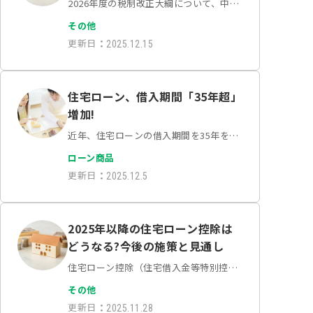
2026年度の税制改正大綱について、中古
住宅の住宅ローン控除の限度額を条件付
その他
きで最大4500万円に引き上げ、適用期間
更新日
：
2025.12.15
も従来の10年から13年に延長されるとの
一部報道がありました。新築住宅の価格
高騰、そ…
住宅ローン、借入期間「35年超」
増加!
近年、住宅ローンの借入期間を35年を超
える超長期に設定する人が増えていま
ローン商品
す。かつては35年が最長というのが一般
更新日
：
2025.12.5
的でしたが、今、この「常識」が変わり
つつあります。なぜ借入期間が長期化し
ているのでしょうか…
2025年以降の住宅ローン控除は
どうなる?今後の施策と見通し
住宅ローン控除（住宅借入金等特別控
除）は、住宅取得者の金銭的な負担を軽
その他
減する重要な制度ですが、現行の制度は
更新日
：
2025.11.28