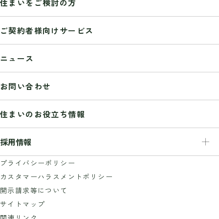
住まいをご検討の方
トップメッセージ
経営理念
ご契約者様向けサービス
会社概要
事業紹介
ニュース
業務推移
組織図
お問い合わせ
沿革
受賞歴
住まいのお役立ち情報
グッドデザイン賞
サステナビリティ
採用情報
ISO認証取得
健康経営推進
採用情報
プライバシーポリシー
グループ会社
新卒採用
カスタマーハラスメントポリシー
広告ギャラリー
キャリア採用
開示請求等について
障がい者雇用
サイトマップ
大工さん・職人さん採用
関連リンク