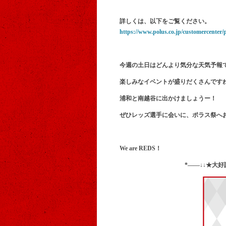
詳しくは、以下をご覧ください。
https://www.polus.co.jp/customercenter
今週の土日はどんより気分な天気予報
楽しみなイベントが盛りだくさんですね
浦和と南越谷に出かけましょうー！
ぜひレッズ選手に会いに、ポラス祭へ
We are REDS！
*——↓↓★大