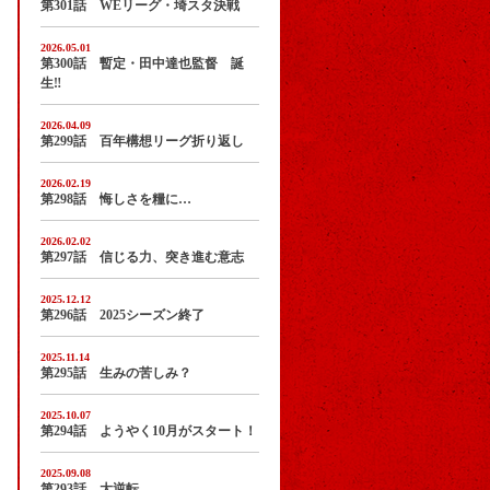
第301話 WEリーグ・埼スタ決戦
2026.05.01
第300話 暫定・田中達也監督 誕
生‼
2026.04.09
第299話 百年構想リーグ折り返し
2026.02.19
第298話 悔しさを糧に…
2026.02.02
第297話 信じる力、突き進む意志
2025.12.12
第296話 2025シーズン終了
2025.11.14
第295話 生みの苦しみ？
2025.10.07
第294話 ようやく10月がスタート！
2025.09.08
第293話 大逆転…