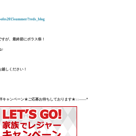
/pofes2015summer/?reds_blog
ですが、最終節にポラス祭！
♪
お越しください！
好評キャンペーン★ご応募お待ちしております★↓↓——*