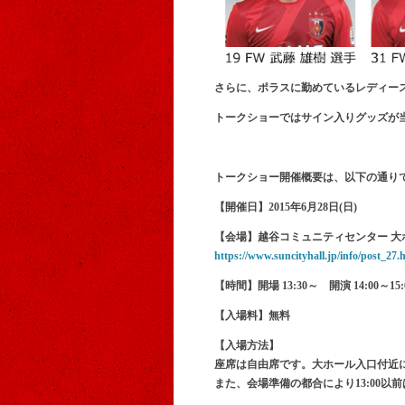
さらに、ポラスに勤めているレディー
トークショーではサイン入りグッズが
トークショー開催概要は、以下の通り
【開催日】
2015年6月28日(日)
【会場】
越谷コミュニティセンター 大
https://www.suncityhall.jp/info/post_27.
【時間】
開場 13:30～ 開演 14:00～15:
【入場料】
無料
【入場方法】
座席は自由席です。大ホール入口付近
また、会場準備の都合により13:00