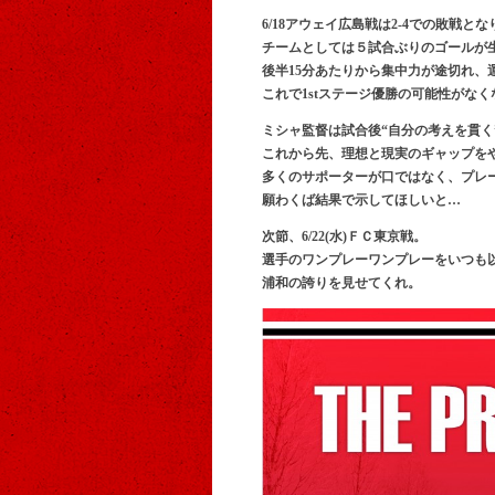
6/18アウェイ広島戦は2-4での敗戦と
チームとしては５試合ぶりのゴールが生
後半15分あたりから集中力が途切れ、
これで1stステージ優勝の可能性がな
ミシャ監督は試合後“自分の考えを貫く
これから先、理想と現実のギャップを
多くのサポーターが口ではなく、プレ
願わくば結果で示してほしいと…
次節、6/22(水)ＦＣ東京戦。
選手のワンプレーワンプレーをいつも
浦和の誇りを見せてくれ。