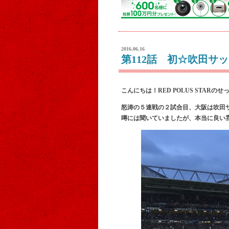
2016.06.16
第112話 初☆吹田サッ
こんにちは！RED POLUS STARの
怒涛の５連戦の２試合目、大阪は吹田
噂には聞いていましたが、本当に良い