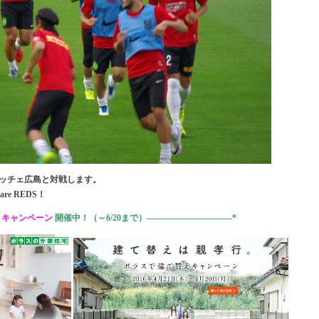
フレッチェ広島と対戦します。
e REDS！
】
キャンペーン
開催中！（～6/20まで）——————————*