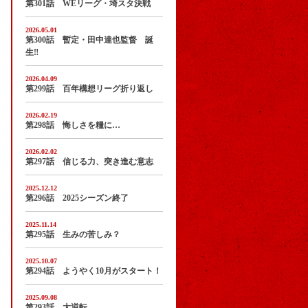
第301話 WEリーグ・埼スタ決戦
2026.05.01
第300話 暫定・田中達也監督 誕
生‼
2026.04.09
第299話 百年構想リーグ折り返し
2026.02.19
第298話 悔しさを糧に…
2026.02.02
第297話 信じる力、突き進む意志
2025.12.12
第296話 2025シーズン終了
2025.11.14
第295話 生みの苦しみ？
2025.10.07
第294話 ようやく10月がスタート！
2025.09.08
第293話 大逆転…