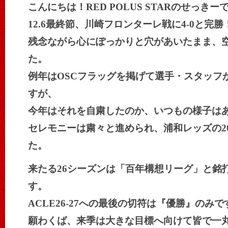
こんにちは！RED POLUS STARのせっきー
12.6最終節、川崎フロンターレ戦に4-0と完
残念ながら心にぽっかりと穴があいたまま、
た。
例年はOSCフラッグを掲げて選手・スタッフ
すが、
今年はそれを自粛したのか、いつもの様子は
セレモニーは粛々と進められ、浦和レッズの2
た。
来たる26シーズンは「百年構想リーグ」と銘
す。
ACLE26-27への最後の切符は『優勝』のみで
願わくば、来季は大きな目標へ向けて皆で一