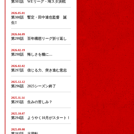
第301話 WEリーグ・埼スタ決戦
2026.05.01
第300話 暫定・田中達也監督 誕
生‼
2026.04.09
第299話 百年構想リーグ折り返し
2026.02.19
第298話 悔しさを糧に…
2026.02.02
第297話 信じる力、突き進む意志
2025.12.12
第296話 2025シーズン終了
2025.11.14
第295話 生みの苦しみ？
2025.10.07
第294話 ようやく10月がスタート！
2025.09.08
第293話 大逆転…