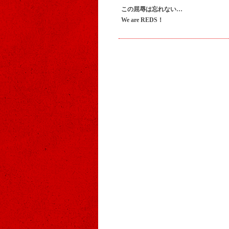
この屈辱は忘れない…
We are REDS！