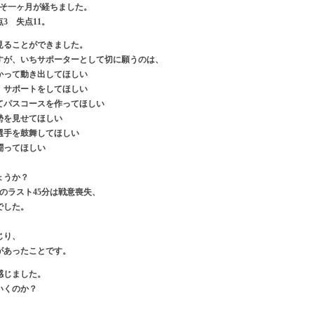
およそ一ヶ月が経ちました。
3 失点11。
見ることができました。
すが、いちサポーターとして切に願うのは、
かって動き出してほしい
、サポートをしてほしい
てパスコースを作ってほしい
勢を見せてほしい
選手を鼓舞してほしい
闘ってほしい
ょうか？
のラスト45分は戦意喪失、
でした。
じり、
があったことです。
感じました。
いくのか？