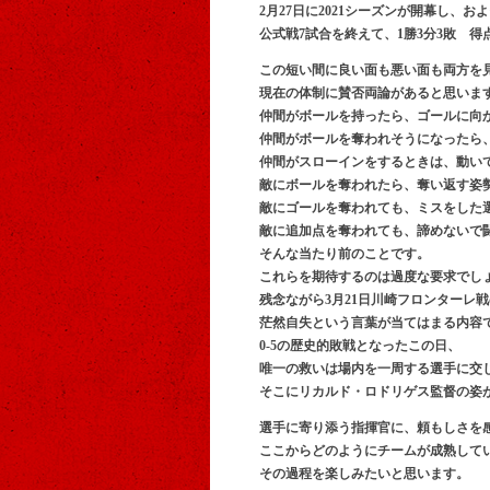
2月27日に2021シーズンが開幕し、
公式戦7試合を終えて、1勝3分3敗 得点
この短い間に良い面も悪い面も両方を
現在の体制に賛否両論があると思いま
仲間がボールを持ったら、ゴールに向
仲間がボールを奪われそうになったら
仲間がスローインをするときは、動い
敵にボールを奪われたら、奪い返す姿
敵にゴールを奪われても、ミスをした
敵に追加点を奪われても、諦めないで
そんな当たり前のことです。
これらを期待するのは過度な要求でし
残念ながら3月21日川崎フロンターレ戦
茫然自失という言葉が当てはまる内容
0-5の歴史的敗戦となったこの日、
唯一の救いは場内を一周する選手に交
そこにリカルド・ロドリゲス監督の姿
選手に寄り添う指揮官に、頼もしさを
ここからどのようにチームが成熟して
その過程を楽しみたいと思います。