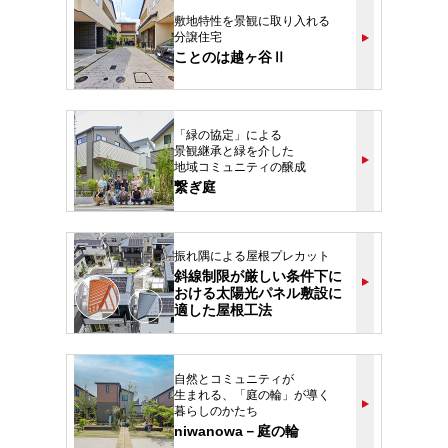
敷地特性を景観に取り入れる
分譲住宅
ことのは越ヶ谷Ⅱ
「緑の協定」による
景観継承と緑を介した
地域コミュニティの醸成
繋ぎ庭
振れ隅による屋根プレカット
斜線制限が厳しい条件下に
おける太陽光パネル敷設に
適した屋根工法
自然とコミュニティが
生まれる、「庭の輪」が導く
暮らしのかたち
niwanowa－庭の輪