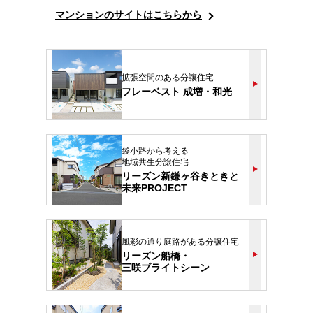
マンションのサイトはこちらから
拡張空間のある分譲住宅
フレーベスト 成増・和光
袋小路から考える
地域共生分譲住宅
リーズン新鎌ヶ谷きときと
未来PROJECT
風彩の通り庭路がある分譲住宅
リーズン船橋・
三咲ブライトシーン