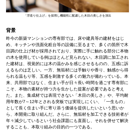
「浮造り仕上げ」を採用し機能性に配慮した木目の美しさを演出
背景
昨今の新築マンションの専有部では、床や建具等の建材をはじ
め、キッチンや洗面化粧台等の設備に至るまで、多くの箇所で木
目調の仕上げ材が採用されており、実際に手に触れる部分に本物
の木を使用している例はほとんど見られない。木目調に加工され
た建材は、視覚的には木の温かみを感じさせるものの、五感に訴
えるものは乏しい。一方、無垢材には手触りや香り、触感から得
られる温もり等、五感を刺激する多くの魅力が備わっている。本
来、共用部ではなく、住まい手が日々長い時間を過ごす専有部に
こそ、本物の素材が持つ力を生かした提案が必要であると考え
た。また、集成材では表現できない「木目の美しさ」や、平均耐
用年数が7～12年とされる突板では実現しにくい、「一生もの」
として長く住まい手に寄り添う価値を提供したいという思いか
ら、本開発に取り組んだ。さらに、無垢材を加工できる技術者が
年々減少しているという社会課題にも直面し、それを併せて解決
することも、本取り組みの目的の一つである。