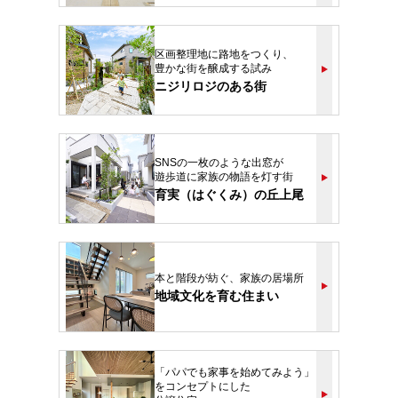
区画整理地に路地をつくり、
豊かな街を醸成する試み
ニジリロジのある街
SNSの一枚のような出窓が
遊歩道に家族の物語を灯す街
育実（はぐくみ）の丘上尾
本と階段が紡ぐ、家族の居場所
地域文化を育む住まい
「パパでも家事を始めてみよう」
をコンセプトにした