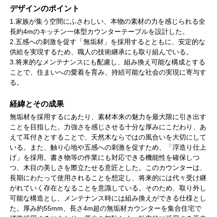
デザインのポイント
1.家族が集う空間にふさわしい、本物の素材の力を感じられる全
長約4mのキッチン一体型カウンターテーブルを設計した。
2.五感への刺激を促す「無垢材」を採用するとともに、安定的な
供給を実現するため、職人の技術継承にも取り組んでいる。
3.将来的なメンテナンスにも配慮し、組み換え可能な構成とする
ことで、住まいへの愛着を育み、持続可能な社会の実現に寄与す
る。
経緯とその成果
無垢材を採用するにあたり、素材本来の魅力を最大限に引き出す
ことを目指した。力強さを感じさせる十分な厚みにこだわり、あ
えて耳付きとすることで、天然木ならではの風合いを大切にして
いる。また、触り心地や五感への刺激を促すため、「浮造り仕上
げ」を採用。書き物等の作業にも対応できる機能性を確保しつ
つ、木目の美しさを際立たせる意匠とした。このカウンターは、
長期にわたって使用されることを想定し、将来的には代々受け継
がれていく存在となることを意識している。そのため、取り外し
可能な構造とし、メンテナンス時には組み換えができる仕様とし
た。厚み約55mm、長さ4m超の無垢材カウンターを集合住宅で