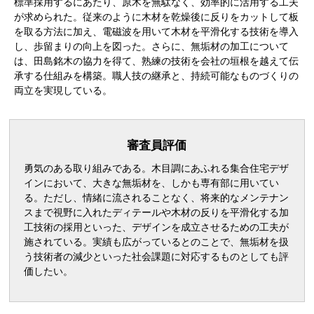
標準採用するにあたり、原木を無駄なく、効率的に活用する工夫
が求められた。従来のように木材を乾燥後に反りをカットして板
を取る方法に加え、電磁波を用いて木材を平滑化する技術を導入
し、歩留まりの向上を図った。さらに、無垢材の加工について
は、田島銘木の協力を得て、熟練の技術を会社の垣根を越えて伝
承する仕組みを構築。職人技の継承と、持続可能なものづくりの
両立を実現している。
審査員評価
勇気のある取り組みである。木目調にあふれる集合住宅デザ
インにおいて、大きな無垢材を、しかも専有部に用いてい
る。ただし、情緒に流されることなく、将来的なメンテナン
スまで視野に入れたディテールや木材の反りを平滑化する加
工技術の採用といった、デザインを成立させるための工夫が
施されている。実績も広がっているとのことで、無垢材を扱
う技術者の減少といった社会課題に対応するものとしても評
価したい。