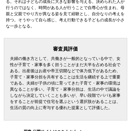
る。それは子どもの成長に大きな影響を与える。決められた人が
行うのではなく、時間がある人が行うことで自尊心が生まれ、母
親と父親でやり方が異なる姿を見て経験とし、自分なりの考えを
持つ。そうやって自ら感じ、考え行動できる子どもの成長が小さ
な一歩となる。
審査員評価
夫婦の働き方として、共働きが一般的となっている中で、女
性が子育て・家事を多く担うことがまだ大半を占める社会で
ある。出産後はお産や帝王切開などで体力低下があるため、
子育て・家事分担を共有することは生活を継続する上で重要
である。夫婦が子供の頃に育ってきた子育て・家事の環境は
異なることが多い。子育て・家事分担は、生活の中で議論を
しながら決定していくことも多いが、早い段階でパパも家事
をすることが前提で住宅を選ぶという選択肢があることは、
生活の質の向上に寄与する優れた提案として評価した。