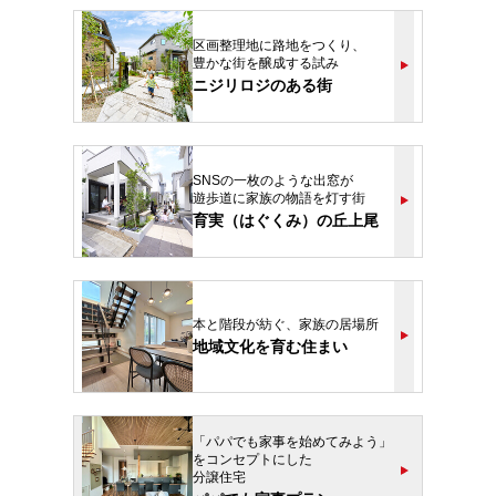
区画整理地に路地をつくり、
豊かな街を醸成する試み
ニジリロジのある街
SNSの一枚のような出窓が
遊歩道に家族の物語を灯す街
育実（はぐくみ）の丘上尾
本と階段が紡ぐ、家族の居場所
地域文化を育む住まい
「パパでも家事を始めてみよう」
をコンセプトにした
分譲住宅