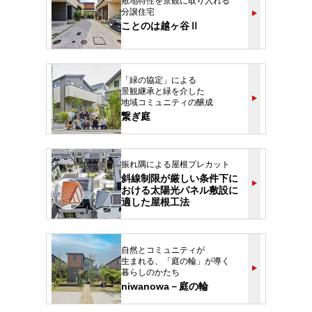
敷地特性を景観に取り入れる
分譲住宅
ことのは越ヶ谷Ⅱ
「緑の協定」による
景観継承と緑を介した
地域コミュニティの醸成
繋ぎ庭
振れ隅による屋根プレカット
斜線制限が厳しい条件下に
おける太陽光パネル敷設に
適した屋根工法
自然とコミュニティが
生まれる、「庭の輪」が導く
暮らしのかたち
niwanowa－庭の輪