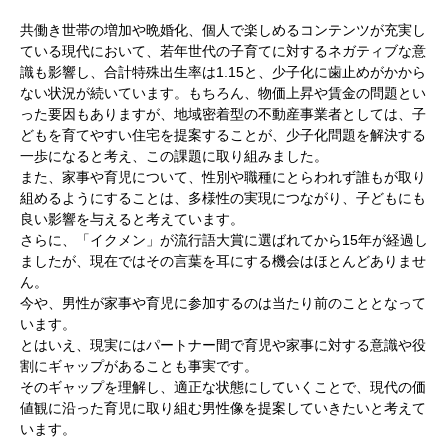
共働き世帯の増加や晩婚化、個人で楽しめるコンテンツが充実し
ている現代において、若年世代の子育てに対するネガティブな意
識も影響し、合計特殊出生率は1.15と、少子化に歯止めがかから
ない状況が続いています。もちろん、物価上昇や賃金の問題とい
った要因もありますが、地域密着型の不動産事業者としては、子
どもを育てやすい住宅を提案することが、少子化問題を解決する
一歩になると考え、この課題に取り組みました。
また、家事や育児について、性別や職種にとらわれず誰もが取り
組めるようにすることは、多様性の実現につながり、子どもにも
良い影響を与えると考えています。
さらに、「イクメン」が流行語大賞に選ばれてから15年が経過し
ましたが、現在ではその言葉を耳にする機会はほとんどありませ
ん。
今や、男性が家事や育児に参加するのは当たり前のこととなって
います。
とはいえ、現実にはパートナー間で育児や家事に対する意識や役
割にギャップがあることも事実です。
そのギャップを理解し、適正な状態にしていくことで、現代の価
値観に沿った育児に取り組む男性像を提案していきたいと考えて
います。