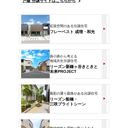
戸建 分譲サイトはこちらから
拡張空間のある分譲住宅
フレーベスト 成増・和光
袋小路から考える
地域共生分譲住宅
リーズン新鎌ヶ谷きときと
未来PROJECT
風彩の通り庭路がある分譲住宅
リーズン船橋・
三咲ブライトシーン