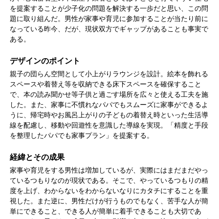
を提案することが少子化の問題を解決する一歩だと思い、この問
題に取り組んだ。男性が家事や育児に参加することが当たり前に
なっている昨今、だが、現状双方でギャップがあることも事実で
ある。
デザインのポイント
親子の団らん空間として小上がりラウンジを設計。絵本を飾れる
スペースや着替え等を収納できる床下スペースを確保すること
で、本の読み聞かせ等子供と過ごす場所を広々と使える工夫を施
した。また、家事に不慣れなパパでもスムーズに家事ができるよ
うに、帰宅時やお風呂上がりの子どもの着替え時といった生活導
線を配慮し、移動や回遊性を意識した導線を実現。「精度と手段
を整理したパパでも家事プラン」を提案する。
経緯とその成果
家事や育児をする男性は増加しているが、実際にはまだまだやっ
ているつもりなのが現状である。そこで、やっているつもりの精
度を上げ、わからないをわからないなりにカタチにすることを重
視した。また逆に、男性だけが行うものでもなく、苦手な人が簡
単にできること、できる人が簡単に着手できることも大切であ