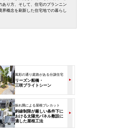
のあり方、そして、住宅のプランニン
境界概念を刷新した住宅地での暮らし
風彩の通り庭路がある分譲住宅
リーズン船橋・
三咲ブライトシーン
振れ隅による屋根プレカット
斜線制限が厳しい条件下に
おける太陽光パネル敷設に
適した屋根工法