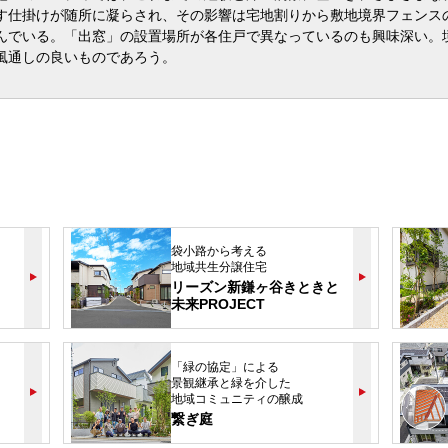
す仕掛けが随所に凝らされ、その影響は宅地割りから敷地境界フェンス
んでいる。「出窓」の設置場所が各住戸で異なっているのも興味深い。
風通しの良いものであろう。
袋小路から考える
地域共生分譲住宅
リーズン新鎌ヶ谷きときと
未来PROJECT
「緑の協定」による
景観継承と緑を介した
地域コミュニティの醸成
繋ぎ庭