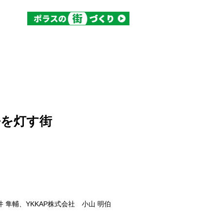
語を灯す街
 隼輔、YKKAP株式会社 小山 明伯