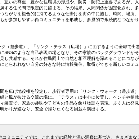
、互いの尊重、豊かな住環境の形成や、防災・防犯上重要であるが、入
属する住民間で限定的に留まる。その結果、人間関係が固定化され、多
つながりを複合的に持てるような仕掛けを街の中に施し、時間、場所、
もが参加しやすい街コミュニティを形成し、多層的で永続的なつながり
ーク（遊歩道）」「リンク・テラス（広場）」に面するように全邸で出
にSNSのような自己表現の場となり、その家族のバックグラウンドが
見し共感する。それが住民同士で自然と相互理解を深めることにつなが
にとらわれない自分の好きな時に情報発信、取得ができる新しいコミュ
間を広げ地役権を設定し、歩行者専用の「リンク・ウォーク（遊歩道）
緑と風が抜ける交流の場に。「テラス」は中心に位置し、ベンチや植栽
ィ装置で、家族の趣味や子どもの作品を飾り物語を表現。歩く人は発見
明かりが連なり、安全で帰りたくなる街並を演出する。
地コミュニティでは、これまでの経験と深い洞察に基づき、さまざまな