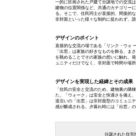
一的に区画された戸建て分譲地での交流は
建物の位置関係など、共通のカテゴリーに
る。そこで、住民同士が直接的、間接的な
非対面といった様々な制約に捉われず、誰
デザインのポイント
直接的な交流の場である「リンク・ウォ 
「出窓」は家族の好きなものを飾る、まさ
を眺めることでその家族の想いに触れ、発
ュニティだけでなく、非対面で時間や場所
デザインを実現した経緯とその成果
「住民の安全と交流のため、建物裏の隣棟
た。「ウォーク」は安全と快適さを備え、
道沿いの「出窓」は非対面型のコミュニテ
感が醸成される。夕暮れ時には「出窓」の
分譲された住宅