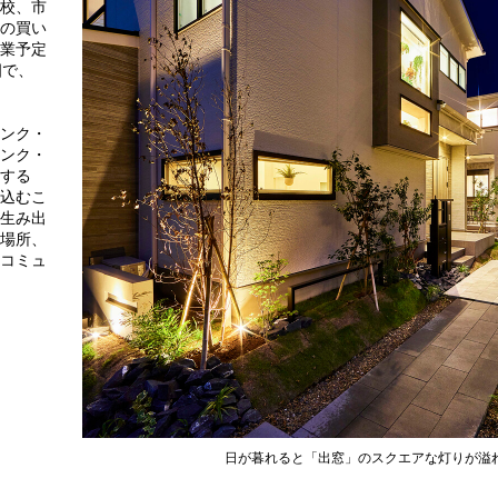
校、市
の買い
業予定
畑で、
ンク・
ンク・
する
み込むこ
生み出
場所、
コミュ
日が暮れると「出窓」のスクエアな灯りが溢