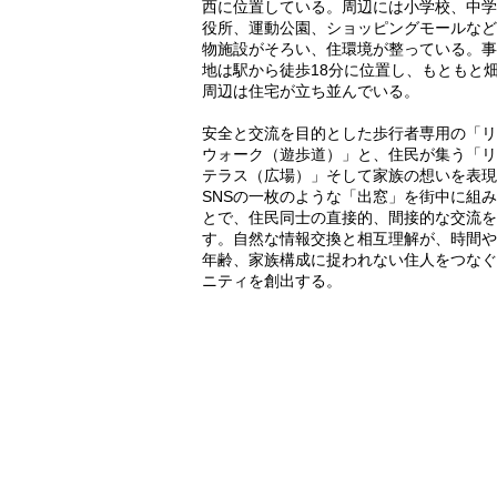
西に位置している。周辺には小学校、中学
役所、運動公園、ショッピングモールなど
物施設がそろい、住環境が整っている。事
地は駅から徒歩18分に位置し、もともと
周辺は住宅が立ち並んでいる。
安全と交流を目的とした歩行者専用の「リ
ウォーク（遊歩道）」と、住民が集う「リ
テラス（広場）」そして家族の想いを表現
SNSの一枚のような「出窓」を街中に組
とで、住民同士の直接的、間接的な交流を
す。自然な情報交換と相互理解が、時間や
年齢、家族構成に捉われない住人をつなぐ
ニティを創出する。