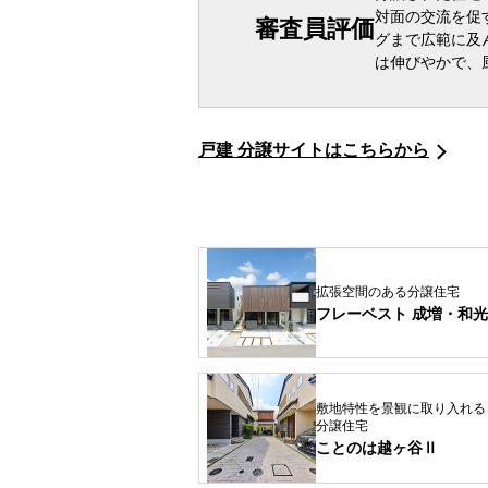
対面の交流を促
審査員評価
グまで広範に及
は伸びやかで、
戸建 分譲サイトはこちらから
拡張空間のある分譲住宅
フレーベスト 成増・和光
敷地特性を景観に取り入れる
分譲住宅
ことのは越ヶ谷Ⅱ