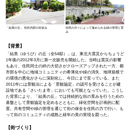
「結美の丘」 街区内部の街並み
住民の方々によって進められる緑の管理と育
み
【背景】
「結美（ゆうび）の丘（全54邸）」は、東北大震災からちょうど
1年後の2012年3月に第一次販売を開始した。当時は震災の影響
もあり、住民同士の絆の大切さがクローズアップされた一方、都
市部を中心に地域コミュニティの希薄化や緑の消失、地球規模で
の環境の悪化がさらに深刻化し、今日にまで至っている。また
2011年には景観法による「景観協定」の認可を受けることが建
設地である「さいたま市」においても可能となっていた。こうし
た背景により、「結美の丘」では持続的な街の育みを行うための
基盤として景観協定を定めるとともに、緑化空間を計画的に配
置。共有空間や緑の管理を通じて街の保全を住民の力で行い、も
って街のコミュニティの成熟と経年の美の実現を図った。
【街づくり】