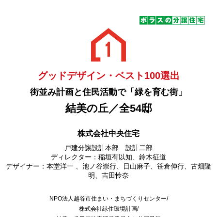
グッドデザイン・ベスト100選出
街並み計画と住民活動で「緑を育む街」
結美の丘／全54邸
株式会社中央住宅
戸建分譲設計本部 設計二部
ディレクター：稲垣有以知、鈴木征道
デザイナー：本堂洋一 、池ノ谷崇行、日山麻子、笹倉伸行、古畑隆
明、吉田怜奈
NPO法人越谷市住まい・まちづくりセンター/
株式会社緑住環境計画/