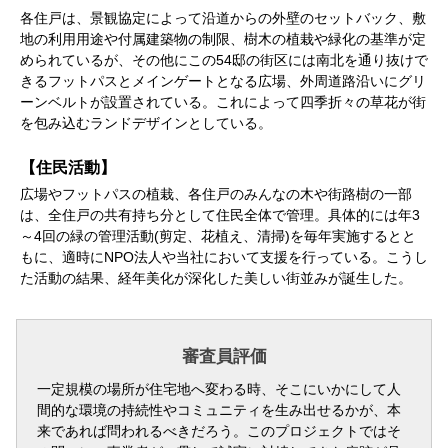
各住戸は、景観協定によって沿道からの外壁のセットバック、敷
地の利用用途や付属建築物の制限、樹木の植栽や緑化の基準が定
められているが、その他にこの54邸の街区には南北を通り抜けで
きるフットパスとメインゲートとなる広場、外周道路沿いにグリ
ーンベルトが設置されている。これによって四季折々の草花が街
を包み込むランドデザインとしている。
【住民活動】
広場やフットパスの植栽、各住戸のみんなの木や街路樹の一部
は、全住戸の共有持ち分として住民全体で管理。具体的には年3
～4回の緑の管理活動(剪定、花植え、清掃)を毎年実施するとと
もに、適時にNPO法人や当社において支援を行っている。こうし
た活動の結果、経年美化が深化した美しい街並みが誕生した。
審査員評価
一定規模の場所が住宅地へ変わる時、そこにいかにして人
間的な環境の持続性やコミュニティを生み出せるかが、本
来であれば問われるべきだろう。このプロジェクトではそ