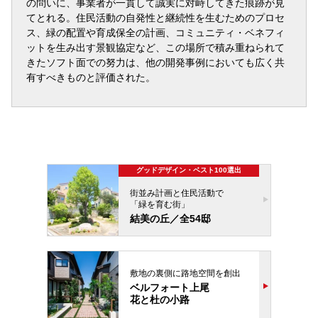
の問いに、事業者が一貫して誠実に対峙してきた痕跡が見
てとれる。住民活動の自発性と継続性を生むためのプロセ
ス、緑の配置や育成保全の計画、コミュニティ・ベネフィ
ットを生み出す景観協定など、この場所で積み重ねられて
きたソフト面での努力は、他の開発事例においても広く共
有すべきものと評価された。
グッドデザイン・ベスト100選出
街並み計画と住民活動で
「緑を育む街」
結美の丘／全54邸
敷地の裏側に路地空間を創出
ベルフォート上尾
花と杜の小路