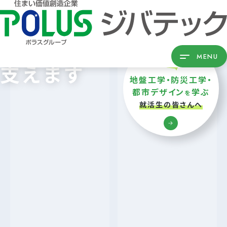
ジバテックの
技術が暮らしを
MENU
支えます
地盤工学・防災工学・
都市デザイン
学ぶ
を
就活生の皆さんへ