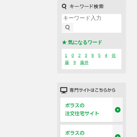
キーワード検索
★ 気になるワード
1
0
2
3
8
5
4
佐
藤
9
藤井
専門サイトはこちらから