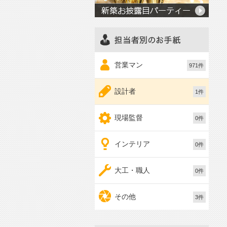
者別のお手紙
営業マン
971件
設計者
1件
現場監督
0件
インテリア
0件
大工・職人
0件
その他
3件