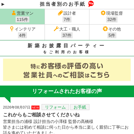
担当者別のお手紙
営業マン
設計者
現場監督
115件
7件
32件
インテリア
大工・職人
その他
4件
37件
5件
新築お披露目パーティー
をご利用のお客様
リフォームされたお客様の声
リフォーム
お手紙
2026年08月07日
NEW
これからもご相談させてくださいね
営業担当の浦様 設計担当の小澤様 監督の髙橋様
皆さまには初めて相談に伺った日から本当に楽しく親切に丁寧にお
話を進めていただきました。