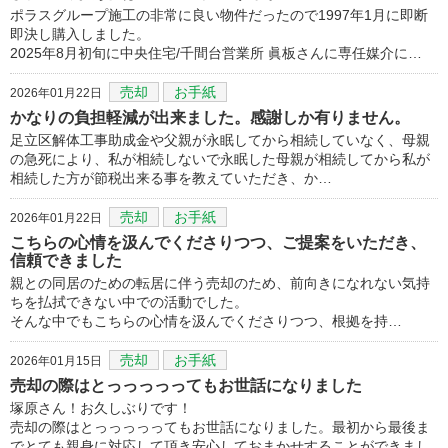
ポラスグループ施工の非常に良い物件だったので1997年1月に即断
即決し購入しました。
2025年8月初旬に中央住宅/千間台営業所 眞板さんに専任媒介に…
売却
お手紙
2026年01月22日
かなりの負担軽減が出来ました。​感謝しか有りません。
足立区解体工事助成金や父親が永眠してから相続していなく、母親
の急死により、私が相続しないで永眠した母親が相続してから私が
相続した方が節税出来る事を教えていただき、か…
売却
お手紙
2026年01月22日
こちらの心情を汲んでくださりつつ、ご提案をいただき、
信頼できました
親との同居のための転居に伴う売却のため、前向きになれない気持
ちを払拭できない中での活動でした。
そんな中でもこちらの心情を汲んでくださりつつ、根拠を持…
売却
お手紙
2026年01月15日
売却の際はとっっっっってもお世話になりました
塚原さん！お久しぶりです！
売却の際はとっっっっってもお世話になりました。最初から最後ま
でとても親身に対応して頂き安心しておまかせすることができまし