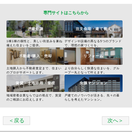
専門サイトはこちらから
戸建分譲
注文住宅・建て替え
1棟1棟の個性と、美しい街並みを兼ね
デザインや設備の異なる5つのブランド
備えた住まいをご提供。
で、理想の家づくりを。
不動産/購入・売却
リフォーム
土地購入から不動産査定まで、住まい
より自分らしく快適な住まいを、グル
のプロがサポートします。
ープ一丸となって叶えます。
賃貸・土地活用・管理
分譲マンション
地域密着企業ならではの視点で、賃貸
戸建てのノウハウが活きる、先々の暮
のご相談にお応えします。
らしを考えたマンション。
＜戻る
次へ＞