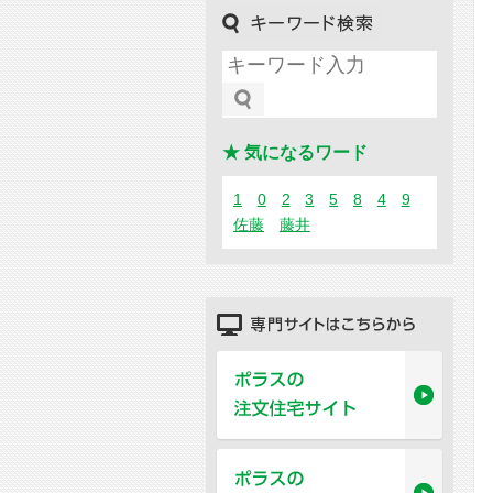
キーワード検索
★ 気になるワード
1
0
2
3
5
8
4
9
佐藤
藤井
専門サイトはこちらから