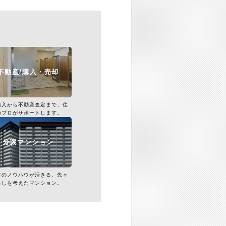
不動産/購入・売却
購入から不動産査定まで、住
のプロがサポートします。
分譲マンション
てのノウハウが活きる、先々
らしを考えたマンション。