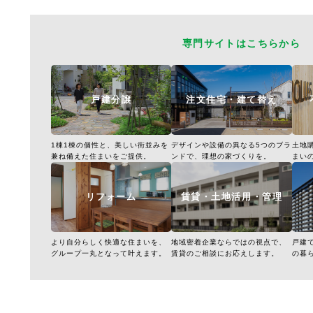
専門サイトはこちらから
戸建分譲
注文住宅・建て替え
1棟1棟の個性と、美しい街並みを
デザインや設備の異なる5つのブラ
土地
兼ね備えた住まいをご提供。
ンドで、理想の家づくりを。
まい
リフォーム
賃貸・土地活用・管理
より自分らしく快適な住まいを、
地域密着企業ならではの視点で、
戸建
グループ一丸となって叶えます。
賃貸のご相談にお応えします。
の暮