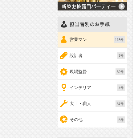
者別のお手紙
営業マン
115件
設計者
7件
現場監督
32件
インテリア
4件
大工・職人
37件
その他
5件