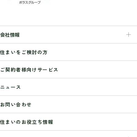
会社情報
会社情報
住まいをご検討の方
トップメッセージ
経営理念
ご契約者様向けサービス
会社概要
事業紹介
ニュース
業務推移
組織図
お問い合わせ
沿革
受賞歴
住まいのお役立ち情報
グッドデザイン賞
サステナビリティ