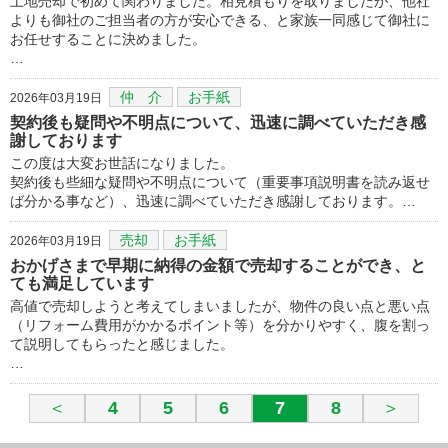
土地売却で初めて関わりました。相見積もりを取りましたが、他社
よりも御社のご担当者の方が安心できる、と家族一同感じて御社に
お任せすることに決めました。
…
仲 介
お手紙
2026年03月19日
契約後も疑問や不明点について、迅速に調べていただき感
謝しております
この度は大変お世話になりました。
契約後も些細な疑問や不明点について（重要事項説明書を読み返せ
ば分かる事など）、迅速に調べていただき感謝しております。…
売却
お手紙
2026年03月19日
おかげさまで早期に納得の金額で売却することができ、と
ても満足しています
高値で売却しようと考えてしまいましたが、物件の良い点と悪い点
（リフォーム費用がかかるポイント等）を分かりやすく、腹を割っ
て説明してもらったと感じました。
…
＜
4
5
6
7
8
＞