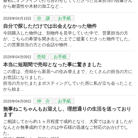
最初にオンラインで打ち合わせしてくださった営業担当の佐藤さん
から耐震性や木材の加工など…
分 譲
お手紙
2026年04月10日
自分で探しただけでは出会えなかった物件
今回購入した物件は、別物件を見学していた中で、営業担当の方
が、こちらの希望を聞き出した上でご提案くださった物件でした。
この営業担当の方との会話や物件…
売却
お手紙
2026年04月09日
本当に短期間で売却となった事に驚きました
この度は、売却から新居への住み替えまで、たくさんの担当の方に
お世話になりました。
担当の方がたまたまポスティングしていた所に私が立ち会ったこと
から始ま…
仲 介
お手紙
2026年04月09日
無事ねこちゃんもお迎えし、理想通りの生活を送っており
ます
ご相談してから約１ヶ月程度で成約となり、大変ではありましたが
なんとか無事成約できたのは中石様の迅速なご対応のおかげでし
た。