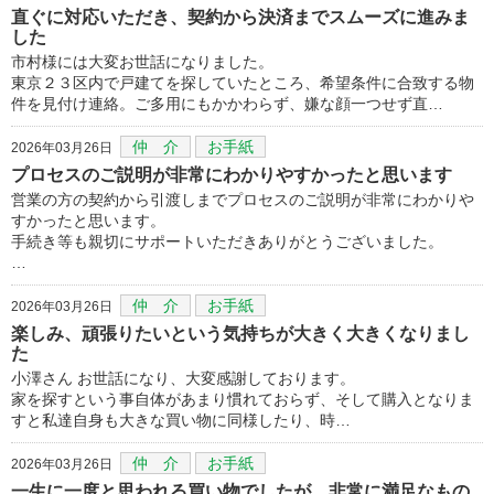
直ぐに対応いただき、契約から決済までスムーズに進みま
した
市村様には大変お世話になりました。
東京２３区内で戸建てを探していたところ、希望条件に合致する物
件を見付け連絡。ご多用にもかかわらず、嫌な顔一つせず直…
仲 介
お手紙
2026年03月26日
プロセスのご説明が非常にわかりやすかったと思います
営業の方の契約から引渡しまでプロセスのご説明が非常にわかりや
すかったと思います。
手続き等も親切にサポートいただきありがとうございました。
…
仲 介
お手紙
2026年03月26日
楽しみ、頑張りたいという気持ちが大きく大きくなりまし
た
小澤さん お世話になり、大変感謝しております。
家を探すという事自体があまり慣れておらず、そして購入となりま
すと私達自身も大きな買い物に同様したり、時…
仲 介
お手紙
2026年03月26日
一生に一度と思われる買い物でしたが、非常に満足なもの