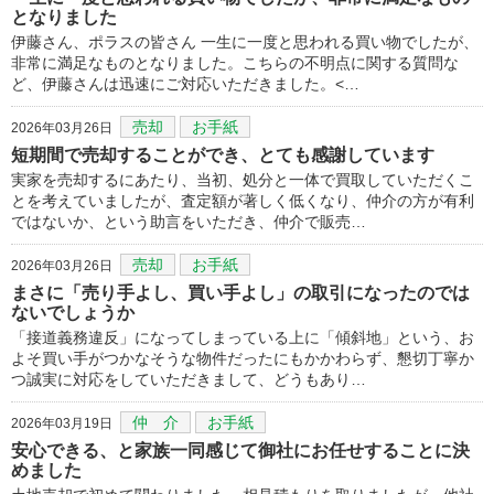
となりました
伊藤さん、ポラスの皆さん 一生に一度と思われる買い物でしたが、
非常に満足なものとなりました。こちらの不明点に関する質問な
ど、伊藤さんは迅速にご対応いただきました。<…
売却
お手紙
2026年03月26日
短期間で売却することができ、とても感謝しています
実家を売却するにあたり、当初、処分と一体で買取していただくこ
とを考えていましたが、査定額が著しく低くなり、仲介の方が有利
ではないか、という助言をいただき、仲介で販売…
売却
お手紙
2026年03月26日
まさに「売り手よし、買い手よし」の取引になったのでは
ないでしょうか
「接道義務違反」になってしまっている上に「傾斜地」という、お
よそ買い手がつかなそうな物件だったにもかかわらず、懇切丁寧か
つ誠実に対応をしていただきまして、どうもあり…
仲 介
お手紙
2026年03月19日
安心できる、と家族一同感じて御社にお任せすることに決
めました