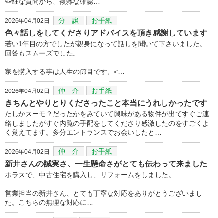
些細な質問から、複雑な確認…
分 譲
お手紙
2026年04月02日
色々話しをしてくださりアドバイスを頂き感謝しています
若い1年目の方でしたが親身になって話しを聞いて下さいました。
回答もスムーズでした。
家を購入する事は人生の節目です。<…
仲 介
お手紙
2026年04月02日
きちんとやりとりくださったこと本当にうれしかったです
たしかスーモ？だったかをみていて興味がある物件が出てすぐご連
絡しましたがすぐ内覧の手配をしてくださり感激したのをすごくよ
く覚えてます。多分エントランスでお会いしたと…
仲 介
お手紙
2026年04月02日
新井さんの誠実さ、一生懸命さがとても伝わって来ました
ポラスで、中古住宅を購入し、リフォームをしました。
営業担当の新井さん、とても丁寧な対応をありがとうございまし
た。こちらの無理な対応に…