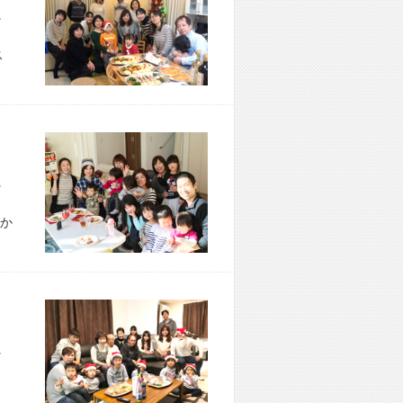
市 H様宅
ス
市 T様宅
か
市 K様宅