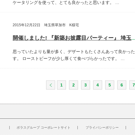
ケータリングを使って、とても良かったと思います。
…
2015年12月22日 埼玉県草加市 K様宅
開催しました! 『新築お披露目パーティー』 埼玉県草加
思っていたよりも量が多く、デザートもたくさんあって良かった
す。
ローストビーフが少し厚くて食べづらかったです。
…
1
2
3
4
5
6
7
ポラスグループ コーポレートサイト
プライバシーポリシー