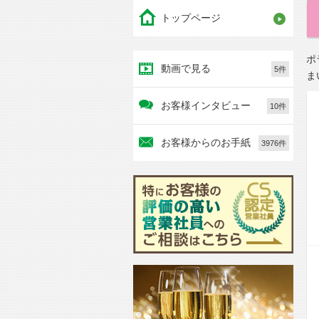
トップページ
ポ
動画で見る
5件
ま
お客様インタビュー
10件
お客様からのお手紙
3976件