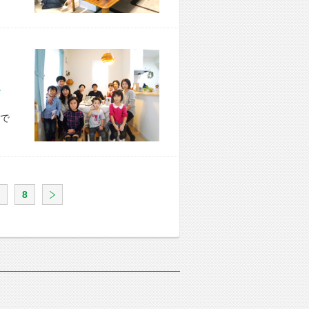
市 K様宅
で
8