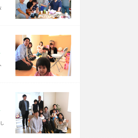
パ
市 T様宅
か
区 A様宅
し