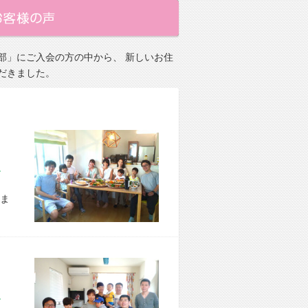
部」にご入会の方の中から、 新しいお住
だきました。
市 E様宅
ま
区 S様宅