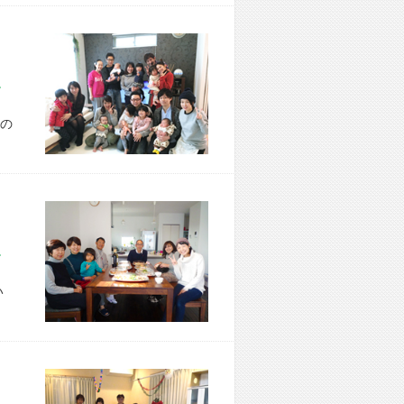
市 T様宅
の
市 K様宅
い