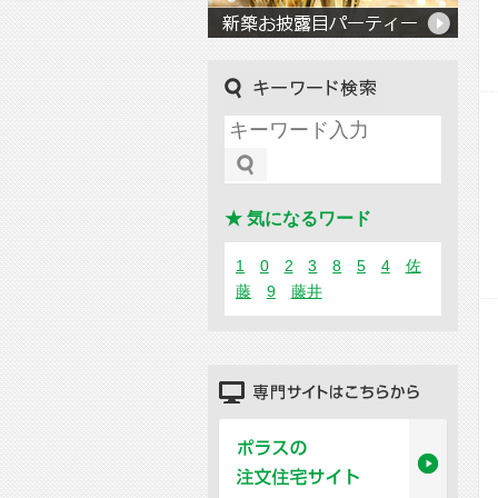
キーワード検索
★ 気になるワード
1
0
2
3
8
5
4
佐
藤
9
藤井
専門サイトはこちらから