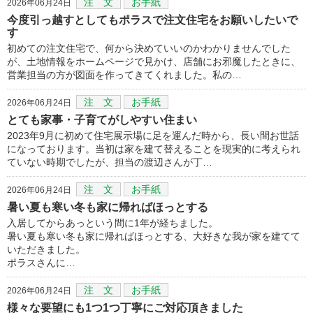
注 文
お手紙
2026年06月24日
今度引っ越すとしてもポラスで注文住宅をお願いしたいで
す
初めての注文住宅で、何から決めていいのかわかりませんでした
が、土地情報をホームページで見かけ、店舗にお邪魔したときに、
営業担当の方が図面を作ってきてくれました。私の…
注 文
お手紙
2026年06月24日
とても家事・子育てがしやすい住まい
2023年9月に初めて住宅展示場に足を運んだ時から、長い間お世話
になっております。当初は家を建て替えることを現実的に考えられ
ていない時期でしたが、担当の渡辺さんが丁…
注 文
お手紙
2026年06月24日
暑い夏も寒い冬も家に帰ればほっとする
入居してからあっという間に1年が経ちました。
暑い夏も寒い冬も家に帰ればほっとする、大好きな我が家を建てて
いただきました。
ポラスさんに…
注 文
お手紙
2026年06月24日
様々な要望にも1つ1つ丁寧にご対応頂きました