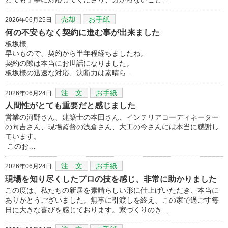
売却
お手紙
2026年06月25日
何の不安もなく契約に進む事が出来ました
板坂様
早いもので、契約から半年程経ちましたね。
契約の際は本当にお世話になりました。
板坂様の迅速な対応、決断力は素晴ら…
注 文
お手紙
2026年06月24日
人間性がとても重要だと感じました
営業の河野さん、建築士の本田さん、インテリアコーディネーター
の向吉さん、現場監督の浅倉さん、大工の今さんには本当に感謝し
ています。
このお…
注 文
お手紙
2026年06月24日
現場を知り尽くしたプロの技を感じ、非常に助かりました
この度は、私たちの新居を素晴らしい形に仕上げいただき、本当に
ありがとうございました。無事に引渡しを終え、この家で過ごす毎
日に大きな喜びを感じております。家づくりのき…