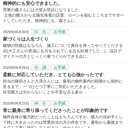
精神的にも安心できました。
営業の森さんには大変お世話になりました。
土地の購入から太陽光発電の設置、ローンを組むところまでサポー
トしていただき、精神的にも、森さんに…
注 文
お手紙
2026年06月30日
家づくりは人生づくり
建物の性能はもちろん、施工について責任を持ってやってくださる
点(大工さんの育成にも力を入れている点も好感でした。)、設計デ
ザイナーの方とじっくり家づくりができる点に…
分 譲
お手紙
2026年06月26日
柔軟に対応していただき、とても心強かったです
担当の林田さんと入澤さんには、最初の物件案内の段階から契約に
至るまで、一つひとつ丁寧にご対応いただきました。
住宅購入は分からないことや不安な点も多か…
仲 介
お手紙
2026年06月25日
常に親身に寄り添ってくださったことが印象的です
物件自体が魅力的だったことはもちろんですが、購入の決め手とし
て特に大きかったのは営業担当の方の存在です。最初から最後まで
とても丁寧に対応してくださり、分からないこと…