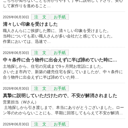
こちらが知らないことも分かりやすく丁寧に説明して下さり、安心
して家作りを進めること…
注 文
お手紙
2026年06月30日
清々しい印象を受けました
職人さんらにご挨拶した際に、清々しい印象を受けました。
当時についても若い職人さんが多い会社だと感じていました。
作業においては、迅速で…
注 文
お手紙
2026年06月30日
中々条件に合う物件に出会えずに半ば諦めていた時に…
土地探しから、住宅の完成まで9ヶ月間お世話にました。
さいたま市内で、新築の建売住宅を探していましたが、中々条件に
合う物件に出会えずに半ば諦めていた時…
注 文
お手紙
2026年06月30日
真摯に説明していただけたので、不安が解消されました
営業担当（Wさん）
土地探しから引き渡しまで、本当にありがとうございました。ロー
ン等のわからないことにも、早期に回答してもらえて不安が解消…
注 文
お手紙
2026年06月30日