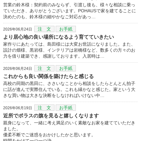
営業の鈴木様：契約前のみならず、引渡し後も、様々な相談に乗っ
ていただき、ありがとうございます。POHAUSで家を建てることに
決めたのも、鈴木様の細やかなご対応があっ…
注 文
お手紙
2026年06月24日
より居心地の良い場所になるよう育てていきたい
家作りにあたっては、島田様には大変お世話になりました。また、
設計の畑様、黒岩様、インテリアは岩橋様など、数多くの方々のお
力を借り建築でき、感謝しております。入居時は…
注 文
お手紙
2026年06月24日
これからも良い関係を築けたらと感じる
高校の同期の黒田に、ささいなことから相談をしたらとんとん拍子
に話が進んで実際住んでいる。これも縁かなと感じた。家という大
きな買い物は大きな決断をしなければいけない中…
注 文
お手紙
2026年06月19日
近所でポラスの旗を見ると嬉しくなります
親身になって、一緒に考え満足のいく素敵なお家を建てていただき
ました。
優柔不断でご迷惑をおかけしたかと思います。
時間をかけて一つ一つ決…