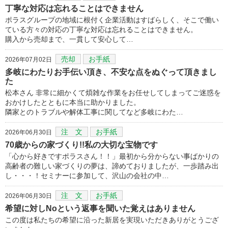
丁寧な対応は忘れることはできません
ポラスグループの地域に根付く企業活動はすばらしく、そこで働い
ている方々の対応の丁寧な対応は忘れることはできません。
購入から売却まで、一貫して安心して…
売却
お手紙
2026年07月02日
多岐にわたりお手伝い頂き、不安な点をぬぐって頂きまし
た
松本さん 非常に細かくて煩雑な作業をお任せしてしまってご迷惑を
おかけしたとともに本当に助かりました。
隣家とのトラブルや解体工事に関してなど多岐にわた…
注 文
お手紙
2026年06月30日
70歳からの家づくり!!私の大切な宝物です
「心から好きですポラスさん！！」最初から分からない事ばかりの
高齢者の難しい家づくりの夢は、諦めておりましたが、一歩踏み出
し・・・！セミナーに参加して、沢山の会社の中…
注 文
お手紙
2026年06月30日
希望に対しNoという返事を聞いた覚えはありません
この度は私たちの希望に沿った新居を実現いただきありがとうござ