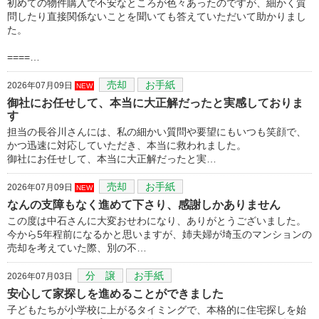
初めての物件購入で不安なところが色々あったのですが、細かく質
問したり直接関係ないことを聞いても答えていただいて助かりまし
た。
====…
売却
お手紙
2026年07月09日
NEW
御社にお任せして、本当に大正解だったと実感しておりま
す
担当の長谷川さんには、私の細かい質問や要望にもいつも笑顔で、
かつ迅速に対応していただき、本当に救われました。
御社にお任せして、本当に大正解だったと実…
売却
お手紙
2026年07月09日
NEW
なんの支障もなく進めて下さり、感謝しかありません
この度は中石さんに大変おせわになり、ありがとうございました。
今から5年程前になるかと思いますが、姉夫婦が埼玉のマンションの
売却を考えていた際、別の不…
分 譲
お手紙
2026年07月03日
安心して家探しを進めることができました
子どもたちが小学校に上がるタイミングで、本格的に住宅探しを始