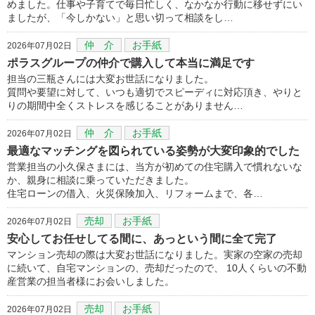
めました。仕事や子育てで毎日忙しく、なかなか行動に移せずにい
ましたが、「今しかない」と思い切って相談をし…
仲 介
お手紙
2026年07月02日
ポラスグループの仲介で購入して本当に満足です
担当の三瓶さんには大変お世話になりました。
質問や要望に対して、いつも適切でスピーディに対応頂き、やりと
りの期間中全くストレスを感じることがありません…
仲 介
お手紙
2026年07月02日
最適なマッチングを図られている姿勢が大変印象的でした
営業担当の小久保さまには、当方が初めての住宅購入で慣れないな
か、親身に相談に乗っていただきました。
住宅ローンの借入、火災保険加入、リフォームまで、各…
売却
お手紙
2026年07月02日
安心してお任せしてる間に、あっという間に全て完了
マンション売却の際は大変お世話になりました。実家の空家の売却
に続いて、自宅マンションの、売却だったので、 10人くらいの不動
産営業の担当者様にお会いしました。
売却
お手紙
2026年07月02日