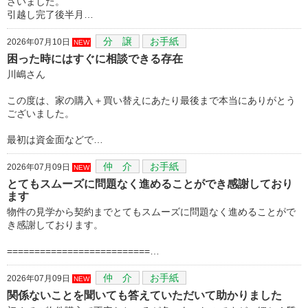
ざいました。
引越し完了後半月…
分 譲
お手紙
2026年07月10日
NEW
困った時にはすぐに相談できる存在
川嶋さん
この度は、家の購入＋買い替えにあたり最後まで本当にありがとう
ございました。
最初は資金面などで…
仲 介
お手紙
2026年07月09日
NEW
とてもスムーズに問題なく進めることができ感謝しており
ます
物件の見学から契約までとてもスムーズに問題なく進めることがで
き感謝しております。
==========================…
仲 介
お手紙
2026年07月09日
NEW
関係ないことを聞いても答えていただいて助かりました