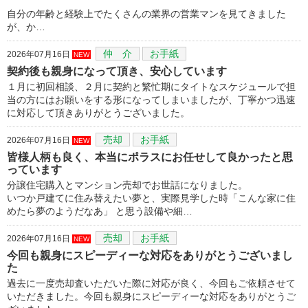
自分の年齢と経験上でたくさんの業界の営業マンを見てきました
が、か…
仲 介
お手紙
2026年07月16日
NEW
契約後も親身になって頂き、安心しています
１月に初回相談、２月に契約と繁忙期にタイトなスケジュールで担
当の方にはお願いをする形になってしまいましたが、丁寧かつ迅速
に対応して頂きありがとうございました。
売却
お手紙
2026年07月16日
NEW
皆様人柄も良く、本当にポラスにお任せして良かったと思
っています
分譲住宅購入とマンション売却でお世話になりました。
いつか戸建てに住み替えたい夢と、実際見学した時「こんな家に住
めたら夢のようだなあ」 と思う設備や細…
売却
お手紙
2026年07月16日
NEW
今回も親身にスピーディーな対応をありがとうございまし
た
過去に一度売却査いただいた際に対応が良く、今回もご依頼させて
いただきました。今回も親身にスピーディーな対応をありがとうご