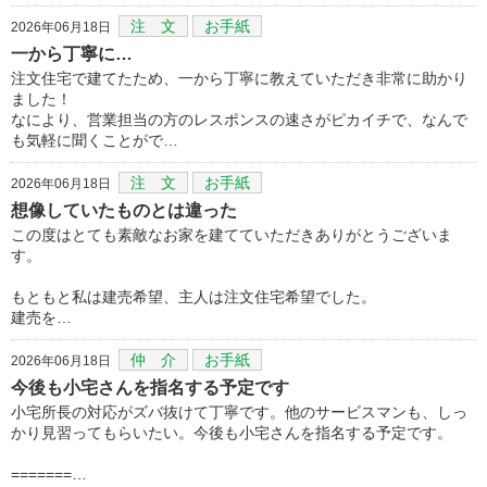
注 文
お手紙
2026年06月18日
一から丁寧に…
注文住宅で建てたため、一から丁寧に教えていただき非常に助かり
ました！
なにより、営業担当の方のレスポンスの速さがピカイチで、なんで
も気軽に聞くことがで…
注 文
お手紙
2026年06月18日
想像していたものとは違った
この度はとても素敵なお家を建てていただきありがとうございま
す。
もともと私は建売希望、主人は注文住宅希望でした。
建売を…
仲 介
お手紙
2026年06月18日
今後も小宅さんを指名する予定です
小宅所長の対応がズバ抜けて丁寧です。他のサービスマンも、しっ
かり見習ってもらいたい。今後も小宅さんを指名する予定です。
=======…