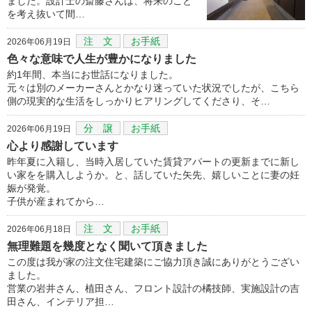
ました。設計士の斎藤さんは、将来のこと
を考え抜いて間…
注 文
お手紙
2026年06月19日
色々な意味で人生が豊かになりました
約1年間、本当にお世話になりました。
元々は別のメーカーさんとかなり迷っていた状況でしたが、こちら
側の現実的な生活をしっかりヒアリングしてくださり、そ…
分 譲
お手紙
2026年06月19日
心より感謝しています
昨年夏に入籍し、当時入居していた賃貸アパートの更新までに新し
い家をを購入しようか。と、話していた矢先、嬉しいことに妻の妊
娠が発覚。
子供が産まれてから…
注 文
お手紙
2026年06月18日
無理難題を幾度となく聞いて頂きました
この度は我が家の注文住宅建築にご協力頂き誠にありがとうござい
ました。
営業の岩井さん、植田さん、フロント設計の橘技師、実施設計の吉
田さん、インテリア担…