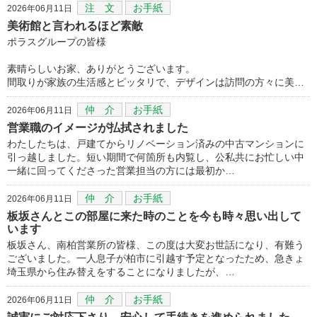
注 文
お手紙
2026年06月11日
美術館と言われるほど素敵
ポラスグループの皆様
素晴らしいお家、ありがとうございます。
間取りが家族の生活感とピッタリで、デザインは訪問の方々に美…
仲 介
お手紙
2026年06月11日
営業職のイメージが払拭されました
わたしたちは、戸建てからリノベーション済みの中古マンションに
引っ越しました。短い期間で何箇所も内覧し、公私共にお忙しい中
一緒に回ってくださった営業担当の方には最初か…
仲 介
お手紙
2026年06月11日
板坂さんとこの部屋に来た時のことを今も時々思い出して
います
板坂さん、南柏営業所の皆様、この度は大変お世話になり、有難う
ございました。一人息子が柏市に引越す予定となったため、急きょ
埼玉県から住み替えをすることになりましたが、…
仲 介
お手紙
2026年06月11日