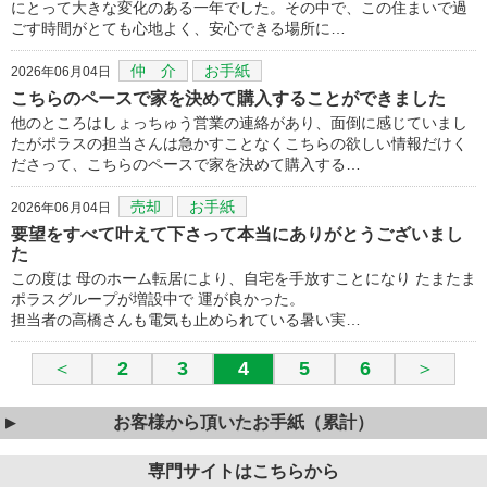
にとって大きな変化のある一年でした。その中で、この住まいで過
ごす時間がとても心地よく、安心できる場所に…
仲 介
お手紙
2026年06月04日
こちらのペースで家を決めて購入することができました
他のところはしょっちゅう営業の連絡があり、面倒に感じていまし
たがポラスの担当さんは急かすことなくこちらの欲しい情報だけく
ださって、こちらのペースで家を決めて購入する…
売却
お手紙
2026年06月04日
要望をすべて叶えて下さって本当にありがとうございまし
た
この度は 母のホーム転居により、自宅を手放すことになり たまたま
ポラスグループが増設中で 運が良かった。
担当者の高橋さんも電気も止められている暑い実…
＜
2
3
4
5
6
＞
お客様から頂いたお手紙（累計）
専門サイトはこちらから