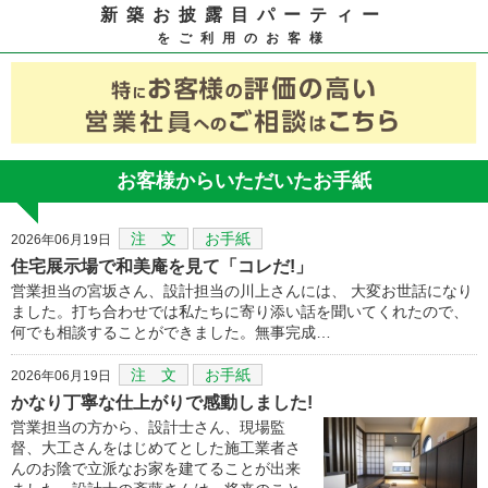
新築お披露目パーティー
をご利用のお客様
お客様からいただいたお手紙
注 文
お手紙
2026年06月19日
住宅展示場で和美庵を見て「コレだ!」
営業担当の宮坂さん、設計担当の川上さんには、 大変お世話になり
ました。打ち合わせでは私たちに寄り添い話を聞いてくれたので、
何でも相談することができました。無事完成…
注 文
お手紙
2026年06月19日
かなり丁寧な仕上がりで感動しました!
営業担当の方から、設計士さん、現場監
督、大工さんをはじめてとした施工業者さ
んのお陰で立派なお家を建てることが出来