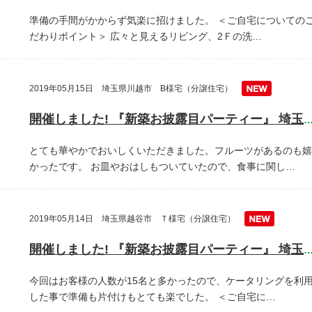
準備の手間がかからず気楽に招けました。
＜ご自宅についての
だわりポイント＞
広々と見えるリビング、2Ｆの洗…
2019年05月15日 埼玉県川越市 B様宅（分譲住宅）
開催しました! 『新築お披露目パーティー』 埼玉県川越
とても華やかでおいしくいただきました。フルーツがあるのも嬉
かったです。
お皿やおはしもついていたので、食事に関し…
2019年05月14日 埼玉県越谷市 Ｔ様宅（分譲住宅）
開催しました! 『新築お披露目パーティー』 埼玉県越谷
今回はお客様の人数が15名と多かったので、ケータリングを利
した事で準備も片付けもとても楽でした。
＜ご自宅に…