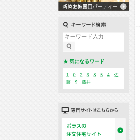
キーワード検索
★ 気になるワード
1
0
2
3
8
5
4
佐
藤
9
藤井
専門サイトはこちらから