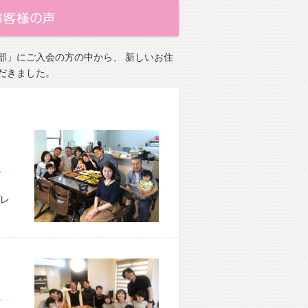
部」にご入会の方の中から、 新しいお住
だきました。
市 M様宅
レ
市 M様宅