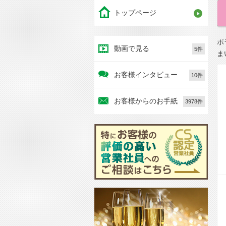
トップページ
ポ
動画で見る
5件
ま
お客様インタビュー
10件
お客様からのお手紙
3978件