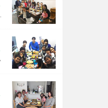
市 W様宅
。
市 M様宅
い
市 S様宅