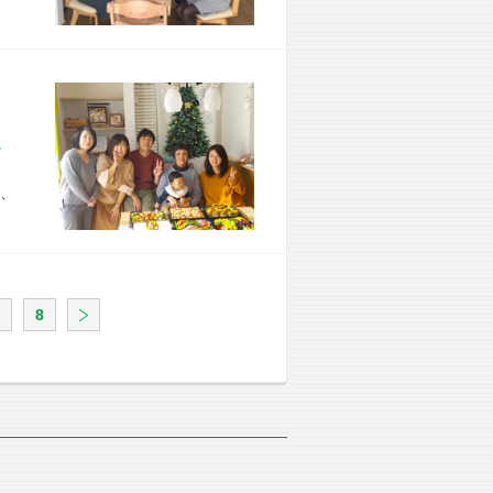
市 I様宅
、
8