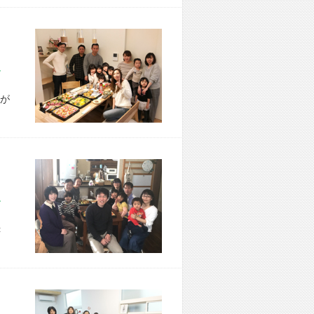
市 A様宅
が
市 I様宅
＜