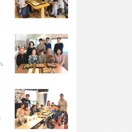
こ
市 B様宅
し
市 T様宅
用