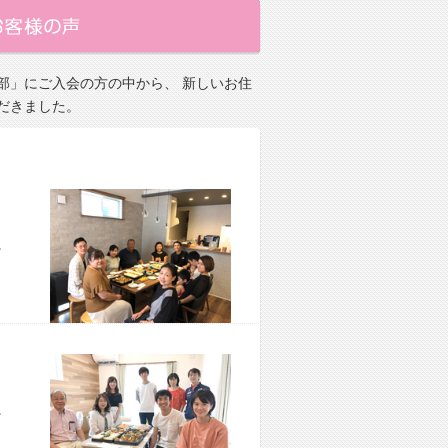
部」にご入会の方の中から、 新しいお住
だきました。
市 M様宅
市 M様宅