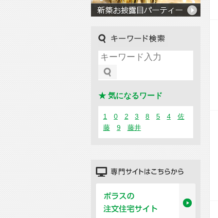
キーワード検索
★ 気になるワード
1
0
2
3
8
5
4
佐
藤
9
藤井
専門サイトはこちらから