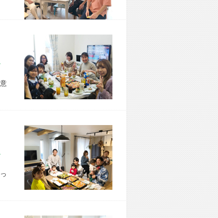
市 H様宅
意
市 S様宅
っ