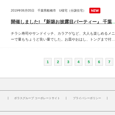
2019年06月05日 千葉県船橋市 U様宅（分譲住宅）
開催しました! 『新築お披露目パーティー』 千葉県船橋
チラシ寿司やサンドイッチ、カラアゲなど、大人も楽しめるメニ
ーで量もちょうど良い量でした。お皿やおはし、トングまで付…
1
2
3
4
5
6
7
ポラスグループ コーポレートサイト
プライバシーポリシー