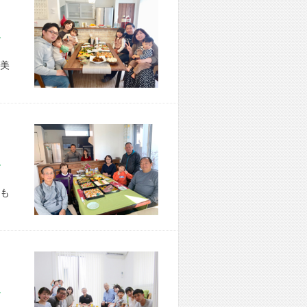
市 S様宅
美
市 T様宅
も
市 M様宅