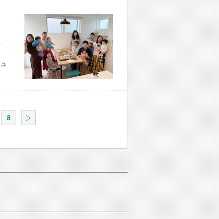
市 U様宅
ュ
8