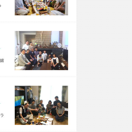
つ
区 Y様宅
嬉
市 M様宅
ラ