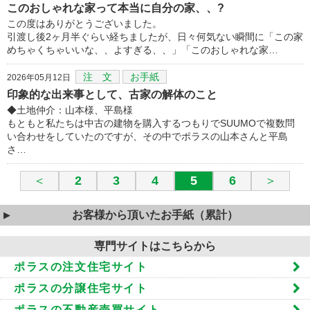
このおしゃれな家って本当に自分の家、、?
この度はありがとうございました。
引渡し後2ヶ月半ぐらい経ちましたが、日々何気ない瞬間に「この家
めちゃくちゃいいな、、よすぎる、、」「このおしゃれな家…
注 文
お手紙
2026年05月12日
印象的な出来事として、古家の解体のこと
◆土地仲介：山本様、平島様
もともと私たちは中古の建物を購入するつもりでSUUMOで複数問
い合わせをしていたのですが、その中でポラスの山本さんと平島
さ…
＜
2
3
4
5
6
＞
お客様から頂いたお手紙（累計）
専門サイトはこちらから
ポラスの注文住宅サイト
ポラスの分譲住宅サイト
ポラスの不動産売買サイト