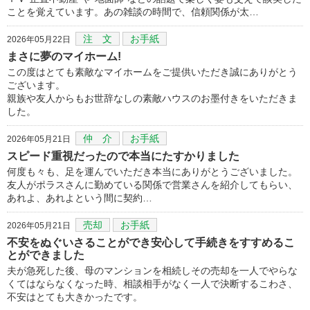
ことを覚えています。あの雑談の時間で、信頼関係が太…
注 文
お手紙
2026年05月22日
まさに夢のマイホーム!
この度はとても素敵なマイホームをご提供いただき誠にありがとう
ございます。
親族や友人からもお世辞なしの素敵ハウスのお墨付きをいただきま
した。
仲 介
お手紙
2026年05月21日
スピード重視だったので本当にたすかりました
何度も々も、足を運んでいただき本当にありがとうございました。
友人がポラスさんに勤めている関係で営業さんを紹介してもらい、
あれよ、あれよという間に契約…
売却
お手紙
2026年05月21日
不安をぬぐいさることができ安心して手続きをすすめるこ
とができました
夫が急死した後、母のマンションを相続しその売却を一人でやらな
くてはならなくなった時、相談相手がなく一人で決断するこわさ、
不安はとても大きかったです。
…