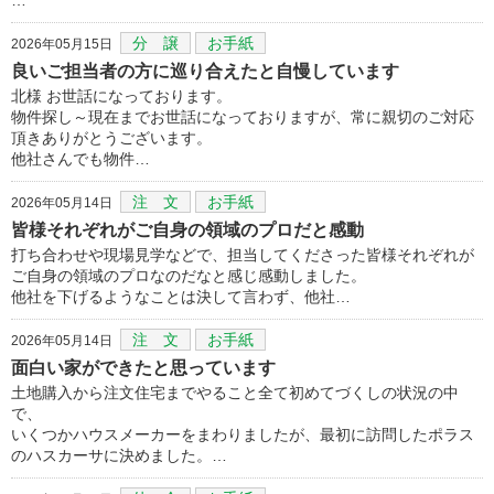
分 譲
お手紙
2026年05月15日
良いご担当者の方に巡り合えたと自慢しています
北様 お世話になっております。
物件探し～現在までお世話になっておりますが、常に親切のご対応
頂きありがとうございます。
他社さんでも物件…
注 文
お手紙
2026年05月14日
皆様それぞれがご自身の領域のプロだと感動
打ち合わせや現場見学などで、担当してくださった皆様それぞれが
ご自身の領域のプロなのだなと感じ感動しました。
他社を下げるようなことは決して言わず、他社…
注 文
お手紙
2026年05月14日
面白い家ができたと思っています
土地購入から注文住宅までやること全て初めてづくしの状況の中
で、
いくつかハウスメーカーをまわりましたが、最初に訪問したポラス
のハスカーサに決めました。…