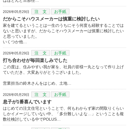
はほとんど旦那任…
注 文
お手紙
2026年05月29日
だからこそハウスメーカーは慎重に検討したい
家を建てるということは一生のうちにそう何度も経験することでは
ないと思いますが、だからこそハウスメーカーは慎重に検討したい
と思っていました。
いくつか他…
注 文
お手紙
2026年05月29日
打ち合わせが毎回楽しみでした
この度は、住みやすい我が家を、社員の皆様一丸となって作り上げ
ていただき、大変ありがとうございました。
営業担当の鈴木さんをはじめ、土地…
注 文
お手紙
2026年05月29日
息子が1番喜んでいます
はじめての注文住宅ということで、何もわからず家の間取りくらい
しかイメージしていない中、「多分難しいよな…」ということも複
数社検討している中でPOLUS…