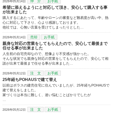
仲 介
お手紙
2026年05月14日
希望に添えるようにと対応して頂き、安心して購入する事
が出来ました
購入するにあたって、年齢やローンの審査など難易度が高い中、熱
心に対応して下さり、心より感謝しております。
他社では、心無い言葉を受けてしまったりとした…
売却
お手紙
2026年05月14日
親身な対応の営業をしてもらえたので、安心して最後まで
任せる事が出来ました
人生初の自宅売却なので、想像より不安感が強かった。
そんな状況でも親身な対応の営業をしてもらえたので、安心して相
談が出来て最後まで任せる事が出来ました…
注 文
お手紙
2026年05月12日
25年経ちPOHAUSで建て替え
以前はポラスの建売住宅に住んでいましたが、25年経ちPOHAUSで
建て替えをしました。
家づくりは本当に難しく、迷い悩むことばかりでしたが
…
注 文
お手紙
2026年05月12日