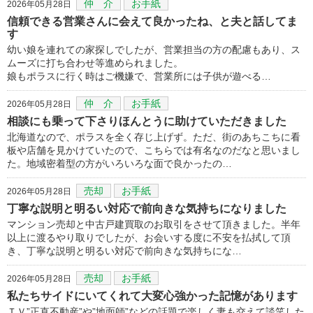
仲 介
お手紙
2026年05月28日
信頼できる営業さんに会えて良かったね、と夫と話してま
す
幼い娘を連れての家探しでしたが、営業担当の方の配慮もあり、ス
ムーズに打ち合わせ等進められました。
娘もポラスに行く時はご機嫌で、営業所には子供が遊べる…
仲 介
お手紙
2026年05月28日
相談にも乗って下さりほんとうに助けていただきました
北海道なので、ポラスを全く存じ上げず。ただ、街のあちこちに看
板や店舗を見かけていたので、こちらでは有名なのだなと思いまし
た。地域密着型の方がいろいろな面で良かったの…
売却
お手紙
2026年05月28日
丁寧な説明と明るい対応で前向きな気持ちになりました
マンション売却と中古戸建買取のお取引をさせて頂きました。半年
以上に渡るやり取りでしたが、お会いする度に不安を払拭して頂
き、丁寧な説明と明るい対応で前向きな気持ちにな…
売却
お手紙
2026年05月28日
私たちサイドにいてくれて大変心強かった記憶があります
ＴＶ”正直不動産”や”地面師”などの話題で楽しく妻も交えて談笑した