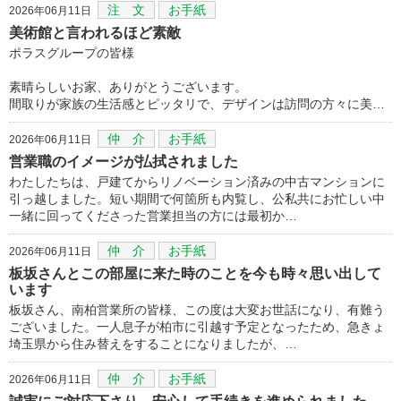
注 文
お手紙
2026年06月11日
美術館と言われるほど素敵
ポラスグループの皆様
素晴らしいお家、ありがとうございます。
間取りが家族の生活感とピッタリで、デザインは訪問の方々に美…
仲 介
お手紙
2026年06月11日
営業職のイメージが払拭されました
わたしたちは、戸建てからリノベーション済みの中古マンションに
引っ越しました。短い期間で何箇所も内覧し、公私共にお忙しい中
一緒に回ってくださった営業担当の方には最初か…
仲 介
お手紙
2026年06月11日
板坂さんとこの部屋に来た時のことを今も時々思い出して
います
板坂さん、南柏営業所の皆様、この度は大変お世話になり、有難う
ございました。一人息子が柏市に引越す予定となったため、急きょ
埼玉県から住み替えをすることになりましたが、…
仲 介
お手紙
2026年06月11日