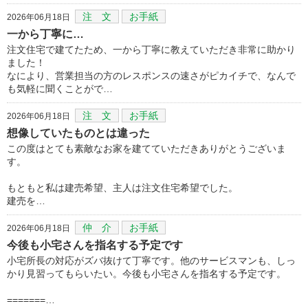
注 文
お手紙
2026年06月18日
一から丁寧に…
注文住宅で建てたため、一から丁寧に教えていただき非常に助かり
ました！
なにより、営業担当の方のレスポンスの速さがピカイチで、なんで
も気軽に聞くことがで…
注 文
お手紙
2026年06月18日
想像していたものとは違った
この度はとても素敵なお家を建てていただきありがとうございま
す。
もともと私は建売希望、主人は注文住宅希望でした。
建売を…
仲 介
お手紙
2026年06月18日
今後も小宅さんを指名する予定です
小宅所長の対応がズバ抜けて丁寧です。他のサービスマンも、しっ
かり見習ってもらいたい。今後も小宅さんを指名する予定です。
=======…