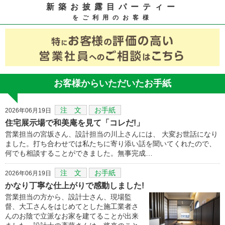
新築お披露目パーティー
をご利用のお客様
お客様からいただいたお手紙
注 文
お手紙
2026年06月19日
住宅展示場で和美庵を見て「コレだ!」
営業担当の宮坂さん、設計担当の川上さんには、 大変お世話になり
ました。打ち合わせでは私たちに寄り添い話を聞いてくれたので、
何でも相談することができました。無事完成…
注 文
お手紙
2026年06月19日
かなり丁寧な仕上がりで感動しました!
営業担当の方から、設計士さん、現場監
督、大工さんをはじめてとした施工業者さ
んのお陰で立派なお家を建てることが出来