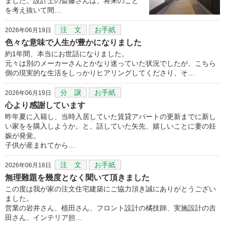
ました。設計士の斎藤さんは、将来のこと
を考え抜いて間…
注 文
お手紙
2026年06月19日
色々な意味で人生が豊かになりました
約1年間、本当にお世話になりました。
元々は別のメーカーさんとかなり迷っていた状況でしたが、こちら
側の現実的な生活をしっかりヒアリングしてくださり、そ…
分 譲
お手紙
2026年06月19日
心より感謝しています
昨年夏に入籍し、当時入居していた賃貸アパートの更新までに新し
い家をを購入しようか。と、話していた矢先、嬉しいことに妻の妊
娠が発覚。
子供が産まれてから…
注 文
お手紙
2026年06月18日
無理難題を幾度となく聞いて頂きました
この度は我が家の注文住宅建築にご協力頂き誠にありがとうござい
ました。
営業の岩井さん、植田さん、フロント設計の橘技師、実施設計の吉
田さん、インテリア担…