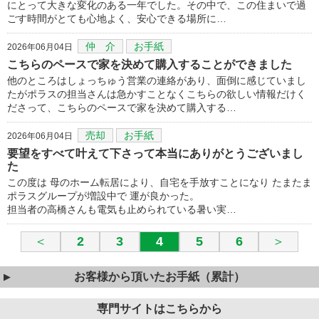
にとって大きな変化のある一年でした。その中で、この住まいで過
ごす時間がとても心地よく、安心できる場所に…
仲 介
お手紙
2026年06月04日
こちらのペースで家を決めて購入することができました
他のところはしょっちゅう営業の連絡があり、面倒に感じていまし
たがポラスの担当さんは急かすことなくこちらの欲しい情報だけく
ださって、こちらのペースで家を決めて購入する…
売却
お手紙
2026年06月04日
要望をすべて叶えて下さって本当にありがとうございまし
た
この度は 母のホーム転居により、自宅を手放すことになり たまたま
ポラスグループが増設中で 運が良かった。
担当者の高橋さんも電気も止められている暑い実…
＜
2
3
4
5
6
＞
お客様から頂いたお手紙（累計）
専門サイトはこちらから