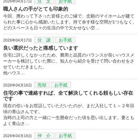
注 文
お手紙
2026年04月17日
職人さんの手がとても印象的
今回、携わって下さった皆様とのご縁で、念願のマイホームが建て
られた事に心から感謝いたします。持て余す様な空間が1つもなく、
どのスペースも日々の生活の中で欠かせない空…
分 譲
お手紙
2026年04月17日
良い選択だったと痛感しています
住宅に詳しくなかったため、費用と品質のバランスが良いハウスメ
ーカーを検討していた際に、知人から紹介を受けて問い合わせをさ
せていただきました。
他ハウス…
売却
お手紙
2026年04月16日
住宅の事で連絡すれば、全て解決してくれる頼もしい存在
です
現在の住いをお世話していただいたのが、まだ入社して１～２年目
頃の青山さんです。
当時の上司の方と一緒に一生懸命だった頃を思い出します。妻とも
よく青山さ…
仲 介
お手紙
2026年04月16日