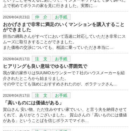
上で初めてポラスの家を見に行きました。実際に…
仲 介
お手紙
2026年04月23日
おかげさまで非常に満足のいくマンションを講入すること
ができました
担当の綱島さんがすべてにおいて迅速に対応していただき非常にス
ムーズに取引きすることができました。
また価格の交渉についても、相談に乗っていただき本当に…
注 文
お手紙
2026年04月17日
ヒアリングも良い意味でゆるい雰囲気で
我が家の家作りはSUUMOカウンターで７社のハウスメーカーを紹
介されたところから始まりました。
その中でとても強めにおすすめされたのが、ポラテックさん…
注 文
お手紙
2026年04月17日
「高いものには価値がある」
賀山さん 安い物、ただ住みやすい家でいい、と言う夫を納得させて
くれて、ありがとうございました。 賀山さんの「高いものには価値
がある」ということばを信じポラスでマイホ…