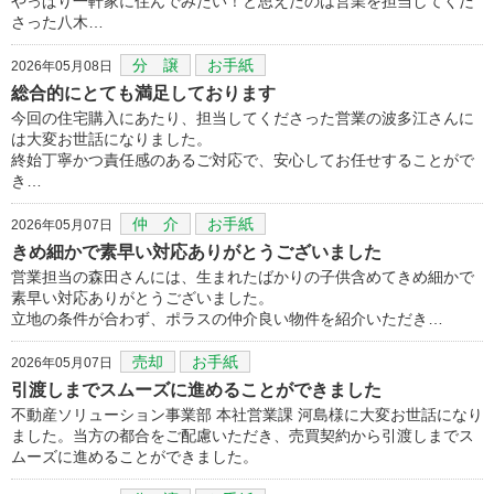
やっぱり一軒家に住んでみたい！と思えたのは営業を担当してくだ
さった八木…
分 譲
お手紙
2026年05月08日
総合的にとても満足しております
今回の住宅購入にあたり、担当してくださった営業の波多江さんに
は大変お世話になりました。
終始丁寧かつ責任感のあるご対応で、安心してお任せすることがで
き…
仲 介
お手紙
2026年05月07日
きめ細かで素早い対応ありがとうございました
営業担当の森田さんには、生まれたばかりの子供含めてきめ細かで
素早い対応ありがとうございました。
立地の条件が合わず、ポラスの仲介良い物件を紹介いただき…
売却
お手紙
2026年05月07日
引渡しまでスムーズに進めることができました
不動産ソリューション事業部 本社営業課 河島様に大変お世話になり
ました。当方の都合をご配慮いただき、売買契約から引渡しまでス
ムーズに進めることができました。