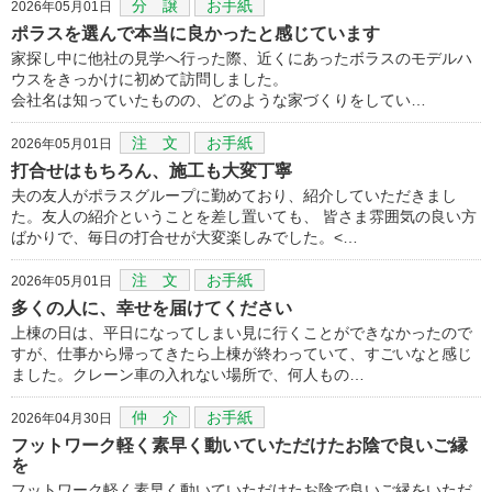
分 譲
お手紙
2026年05月01日
ポラスを選んで本当に良かったと感じています
家探し中に他社の見学へ行った際、近くにあったボラスのモデルハ
ウスをきっかけに初めて訪問しました。
会社名は知っていたものの、どのような家づくりをしてい…
注 文
お手紙
2026年05月01日
打合せはもちろん、施工も大変丁寧
夫の友人がポラスグループに勤めており、紹介していただきまし
た。友人の紹介ということを差し置いても、 皆さま雰囲気の良い方
ばかりで、毎日の打合せが大変楽しみでした。<…
注 文
お手紙
2026年05月01日
多くの人に、幸せを届けてください
上棟の日は、平日になってしまい見に行くことができなかったので
すが、仕事から帰ってきたら上棟が終わっていて、すごいなと感じ
ました。クレーン車の入れない場所で、何人もの…
仲 介
お手紙
2026年04月30日
フットワーク軽く素早く動いていただけたお陰で良いご縁
を
フットワーク軽く素早く動いていただけたお陰で良いご縁をいただ