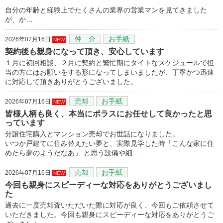
自分の年齢と経験上でたくさんの業界の営業マンを見てきました
が、か…
仲 介
お手紙
2026年07月16日
NEW
契約後も親身になって頂き、安心しています
１月に初回相談、２月に契約と繁忙期にタイトなスケジュールで担
当の方にはお願いをする形になってしまいましたが、丁寧かつ迅速
に対応して頂きありがとうございました。
売却
お手紙
2026年07月16日
NEW
皆様人柄も良く、本当にポラスにお任せして良かったと思
っています
分譲住宅購入とマンション売却でお世話になりました。
いつか戸建てに住み替えたい夢と、実際見学した時「こんな家に住
めたら夢のようだなあ」 と思う設備や細…
売却
お手紙
2026年07月16日
NEW
今回も親身にスピーディーな対応をありがとうございまし
た
過去に一度売却査いただいた際に対応が良く、今回もご依頼させて
いただきました。今回も親身にスピーディーな対応をありがとうご