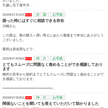
ざいました。
引越し完了後半月…
分 譲
お手紙
2026年07月10日
NEW
困った時にはすぐに相談できる存在
川嶋さん
この度は、家の購入＋買い替えにあたり最後まで本当にありがとう
ございました。
最初は資金面などで…
仲 介
お手紙
2026年07月09日
NEW
とてもスムーズに問題なく進めることができ感謝しており
ます
物件の見学から契約までとてもスムーズに問題なく進めることがで
き感謝しております。
==========================…
仲 介
お手紙
2026年07月09日
NEW
関係ないことを聞いても答えていただいて助かりました