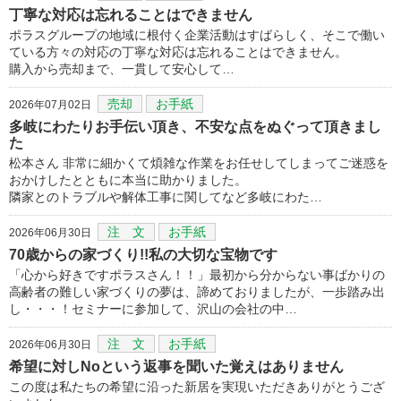
丁寧な対応は忘れることはできません
ポラスグループの地域に根付く企業活動はすばらしく、そこで働い
ている方々の対応の丁寧な対応は忘れることはできません。
購入から売却まで、一貫して安心して…
売却
お手紙
2026年07月02日
多岐にわたりお手伝い頂き、不安な点をぬぐって頂きまし
た
松本さん 非常に細かくて煩雑な作業をお任せしてしまってご迷惑を
おかけしたとともに本当に助かりました。
隣家とのトラブルや解体工事に関してなど多岐にわた…
注 文
お手紙
2026年06月30日
70歳からの家づくり!!私の大切な宝物です
「心から好きですポラスさん！！」最初から分からない事ばかりの
高齢者の難しい家づくりの夢は、諦めておりましたが、一歩踏み出
し・・・！セミナーに参加して、沢山の会社の中…
注 文
お手紙
2026年06月30日
希望に対しNoという返事を聞いた覚えはありません
この度は私たちの希望に沿った新居を実現いただきありがとうござ