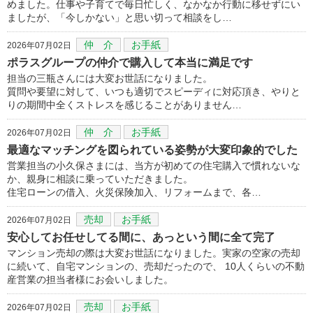
めました。仕事や子育てで毎日忙しく、なかなか行動に移せずにい
ましたが、「今しかない」と思い切って相談をし…
仲 介
お手紙
2026年07月02日
ポラスグループの仲介で購入して本当に満足です
担当の三瓶さんには大変お世話になりました。
質問や要望に対して、いつも適切でスピーディに対応頂き、やりと
りの期間中全くストレスを感じることがありません…
仲 介
お手紙
2026年07月02日
最適なマッチングを図られている姿勢が大変印象的でした
営業担当の小久保さまには、当方が初めての住宅購入で慣れないな
か、親身に相談に乗っていただきました。
住宅ローンの借入、火災保険加入、リフォームまで、各…
売却
お手紙
2026年07月02日
安心してお任せしてる間に、あっという間に全て完了
マンション売却の際は大変お世話になりました。実家の空家の売却
に続いて、自宅マンションの、売却だったので、 10人くらいの不動
産営業の担当者様にお会いしました。
売却
お手紙
2026年07月02日