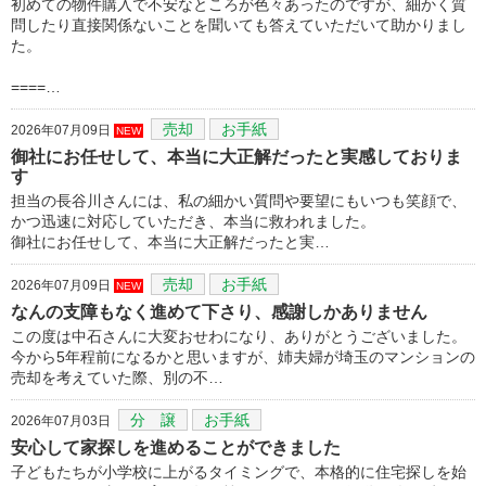
初めての物件購入で不安なところが色々あったのですが、細かく質
問したり直接関係ないことを聞いても答えていただいて助かりまし
た。
====…
売却
お手紙
2026年07月09日
NEW
御社にお任せして、本当に大正解だったと実感しておりま
す
担当の長谷川さんには、私の細かい質問や要望にもいつも笑顔で、
かつ迅速に対応していただき、本当に救われました。
御社にお任せして、本当に大正解だったと実…
売却
お手紙
2026年07月09日
NEW
なんの支障もなく進めて下さり、感謝しかありません
この度は中石さんに大変おせわになり、ありがとうございました。
今から5年程前になるかと思いますが、姉夫婦が埼玉のマンションの
売却を考えていた際、別の不…
分 譲
お手紙
2026年07月03日
安心して家探しを進めることができました
子どもたちが小学校に上がるタイミングで、本格的に住宅探しを始