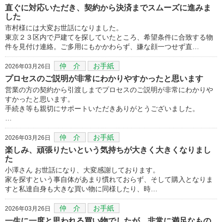
直ぐに対応いただき、契約から決済までスムーズに進みま
した
市村様には大変お世話になりました。
東京２３区内で戸建てを探していたところ、希望条件に合致する物
件を見付け連絡。ご多用にもかかわらず、嫌な顔一つせず直…
仲 介
お手紙
2026年03月26日
プロセスのご説明が非常にわかりやすかったと思います
営業の方の契約から引渡しまでプロセスのご説明が非常にわかりや
すかったと思います。
手続き等も親切にサポートいただきありがとうございました。
…
仲 介
お手紙
2026年03月26日
楽しみ、頑張りたいという気持ちが大きく大きくなりまし
た
小澤さん お世話になり、大変感謝しております。
家を探すという事自体があまり慣れておらず、そして購入となりま
すと私達自身も大きな買い物に同様したり、時…
仲 介
お手紙
2026年03月26日
一生に一度と思われる買い物でしたが、非常に満足なもの