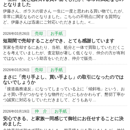
となりました
伊藤さん、ポラスの皆さん 一生に一度と思われる買い物でしたが、
非常に満足なものとなりました。こちらの不明点に関する質問な
ど、伊藤さんは迅速にご対応いただきました。<…
売却
お手紙
2026年03月26日
短期間で売却することができ、とても感謝しています
実家を売却するにあたり、当初、処分と一体で買取していただくこ
とを考えていましたが、査定額が著しく低くなり、仲介の方が有利
ではないか、という助言をいただき、仲介で販売…
売却
お手紙
2026年03月26日
まさに「売り手よし、買い手よし」の取引になったのでは
ないでしょうか
「接道義務違反」になってしまっている上に「傾斜地」という、お
よそ買い手がつかなそうな物件だったにもかかわらず、懇切丁寧か
つ誠実に対応をしていただきまして、どうもあり…
仲 介
お手紙
2026年03月19日
安心できる、と家族一同感じて御社にお任せすることに決
めました