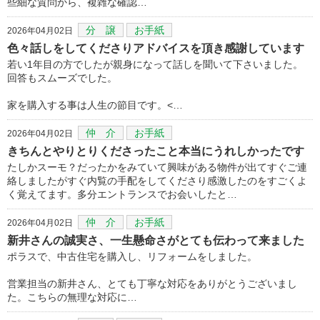
些細な質問から、複雑な確認…
分 譲
お手紙
2026年04月02日
色々話しをしてくださりアドバイスを頂き感謝しています
若い1年目の方でしたが親身になって話しを聞いて下さいました。
回答もスムーズでした。
家を購入する事は人生の節目です。<…
仲 介
お手紙
2026年04月02日
きちんとやりとりくださったこと本当にうれしかったです
たしかスーモ？だったかをみていて興味がある物件が出てすぐご連
絡しましたがすぐ内覧の手配をしてくださり感激したのをすごくよ
く覚えてます。多分エントランスでお会いしたと…
仲 介
お手紙
2026年04月02日
新井さんの誠実さ、一生懸命さがとても伝わって来ました
ポラスで、中古住宅を購入し、リフォームをしました。
営業担当の新井さん、とても丁寧な対応をありがとうございまし
た。こちらの無理な対応に…