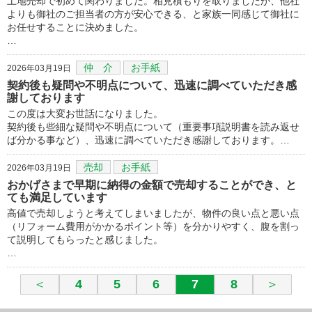
土地売却で初めて関わりました。相見積もりを取りましたが、他社
よりも御社のご担当者の方が安心できる、と家族一同感じて御社に
お任せすることに決めました。
…
仲 介
お手紙
2026年03月19日
契約後も疑問や不明点について、迅速に調べていただき感
謝しております
この度は大変お世話になりました。
契約後も些細な疑問や不明点について（重要事項説明書を読み返せ
ば分かる事など）、迅速に調べていただき感謝しております。…
売却
お手紙
2026年03月19日
おかげさまで早期に納得の金額で売却することができ、と
ても満足しています
高値で売却しようと考えてしまいましたが、物件の良い点と悪い点
（リフォーム費用がかかるポイント等）を分かりやすく、腹を割っ
て説明してもらったと感じました。
…
＜
4
5
6
7
8
＞