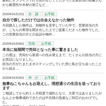
最初にオンラインで打ち合わせしてくださった営業担当の佐藤さん
から耐震性や木材の加工など…
分 譲
お手紙
2026年04月10日
自分で探しただけでは出会えなかった物件
今回購入した物件は、別物件を見学していた中で、営業担当の方
が、こちらの希望を聞き出した上でご提案くださった物件でした。
この営業担当の方との会話や物件…
売却
お手紙
2026年04月09日
本当に短期間で売却となった事に驚きました
この度は、売却から新居への住み替えまで、たくさんの担当の方に
お世話になりました。
担当の方がたまたまポスティングしていた所に私が立ち会ったこと
から始ま…
仲 介
お手紙
2026年04月09日
無事ねこちゃんもお迎えし、理想通りの生活を送っており
ます
ご相談してから約１ヶ月程度で成約となり、大変ではありましたが
なんとか無事成約できたのは中石様の迅速なご対応のおかげでし
た。