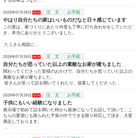
注 文
お手紙
2026年07月28日
NEW
やはり自分たちの家はいいものだなと日々感じています
この度は、家づくりにあたり何度も丁寧に打ち合わせをしていただ
き、本当にありがとうございました。
たくさん相談に…
注 文
お手紙
2026年07月28日
NEW
自分たちが思っていた以上の素敵なお家が建ちました
関わってくださった皆様のおかげで、自分たちが思っていた以上の
素敵なお家が建ちました。
皆さんが笑って話を聞いてくれたり、提案してくださった…
注 文
お手紙
2026年07月28日
NEW
子供にもいい経験になりました
展示場で初めて話を聞いた時から親身になってお話して頂いて、こ
ちらの要望にも限られた予算の中でできる限り対応して頂き、大変
満足しております。
…