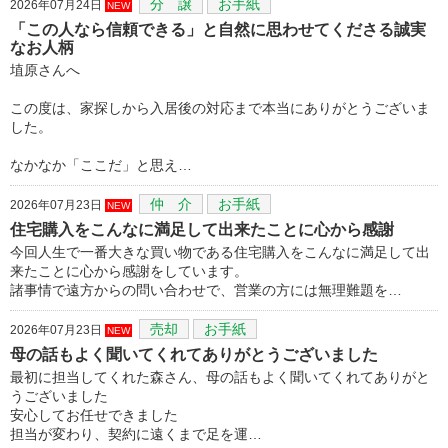
分 譲
お手紙
2026年07月24日
NEW
「この人なら信頼できる」と自然に思わせてくださる誠実
なお人柄
埴原さんへ
この度は、家探しから入居後の対応まで本当にありがとうございま
した。
なかなか「ここだ」と思え…
仲 介
お手紙
2026年07月23日
NEW
住宅購入をこんなに満足して出来たことに心から感謝
今回人生で一番大きな買い物である住宅購入をこんなに満足して出
来たことに心から感謝をしています。
諸事情で遠方からの問い合わせで、営業の方には無理難題を…
売却
お手紙
2026年07月23日
NEW
母の話もよく聞いてくれてありがとうございました
最初に担当してくれた森さん、母の話もよく聞いてくれてありがと
うございました
安心してお任せできました
担当が変わり、契約に遠くまで足を運…