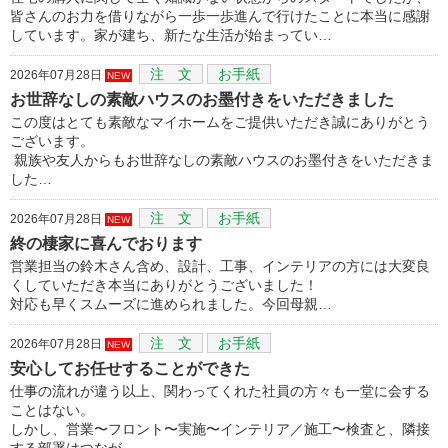
皆さんのお力を借りながら一歩一歩進んで行けたことに本当に感謝
しています。家が建ち、新たな生活が始まってい…
注 文
お手紙
2026年07月28日
NEW
お世辞なしの素敵ハウスのお墨付きをいただきました
この度はとても素敵なマイホームをご提供いただき誠にありがとう
ございます。
親族や友人からもお世辞なしの素敵ハウスのお墨付きをいただきま
した…
注 文
お手紙
2026年07月28日
NEW
終の棲家に喜んでおります
営業担当の鈴木さん含め、設計、工事、インテリアの方には大変良
くしていただき本当にありがとうございました！
対応も早くスムーズに進められました。今回母親…
注 文
お手紙
2026年07月28日
NEW
安心してお任せすることができた
仕事の流れが違う以上、関わってくれた社員の方々も一堂に会する
ことはない。
しかし、営業〜フロント〜実施〜インテリア／施工〜検査と、隣接
する部署はつなが…