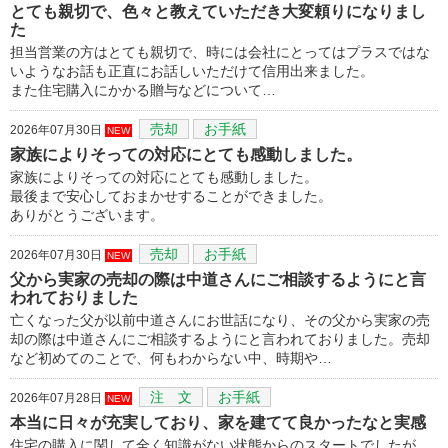
とても親切で、色々と教えていただき大変頼りになりまし
た
担当営業の方はとても親切で、時には会社にとってはプラスではな
いようなお話も正直にお話しいただけて信用出来ました。
また住宅購入にかかる贈与などについて…
売却
お手紙
2026年07月30日
NEW
家族によりそっての対応にとても感動しました。
家族によりそっての対応にとても感動しました。
最後まで安心しておまかせすることができました。
ありがとうございます。
売却
お手紙
2026年07月30日
NEW
父から実家の売却の際は中道さんにご相談するようにと言
われておりました
亡くなった父が以前中道さんにお世話になり、その父から実家の売
却の際は中道さんにご相談するようにと言われておりました。売却
など初めてのことで、何もわからない中、時期や…
注 文
お手紙
2026年07月28日
NEW
本当に日々が充実しており、家を建てて良かったなと実感
住宅の購入に関して全く知識がない状態からのスタートでしたが、