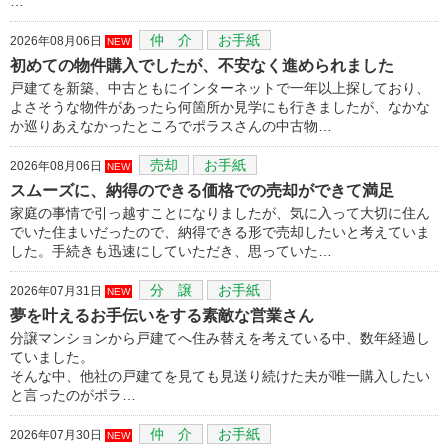
…
仲 介
お手紙
2026年08月06日
NEW
初めての物件購入でしたが、不安なく進められました
戸建てを新築、中古ともにインターネットで一年以上探しており、
よさそうな物件があったら何箇所か見学にも行きましたが、なかな
か巡りあえなかったところでポラスさんの中古物…
売却
お手紙
2026年08月06日
NEW
スムーズに、納得のできる価格での売却ができて満足
家庭の事情で引っ越すことになりましたが、気に入って大切に住ん
でいた住まいだったので、納得できる形で売却したいと考えていま
した。手続きも迅速にしていただき、思っていた…
分 譲
お手紙
2026年07月31日
NEW
夢を叶えるお手伝いをする素敵な営業さん
分譲マンションから戸建てへ住み替えを考えている中、数年経過し
ていました。
そんな中、他社の戸建てを見ても見送り続けた夫が唯一購入したい
と言ったのがポラ…
仲 介
お手紙
2026年07月30日
NEW