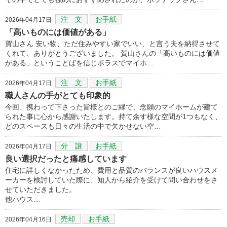
注 文
お手紙
2026年04月17日
「高いものには価値がある」
賀山さん 安い物、ただ住みやすい家でいい、と言う夫を納得させて
くれて、ありがとうございました。 賀山さんの「高いものには価値
がある」ということばを信じポラスでマイホ…
注 文
お手紙
2026年04月17日
職人さんの手がとても印象的
今回、携わって下さった皆様とのご縁で、念願のマイホームが建て
られた事に心から感謝いたします。持て余す様な空間が1つもなく、
どのスペースも日々の生活の中で欠かせない空…
分 譲
お手紙
2026年04月17日
良い選択だったと痛感しています
住宅に詳しくなかったため、費用と品質のバランスが良いハウスメ
ーカーを検討していた際に、知人から紹介を受けて問い合わせをさ
せていただきました。
他ハウス…
売却
お手紙
2026年04月16日