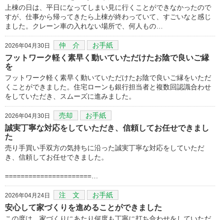
上棟の日は、平日になってしまい見に行くことができなかったので
すが、仕事から帰ってきたら上棟が終わっていて、すごいなと感じ
ました。クレーン車の入れない場所で、何人もの…
仲 介
お手紙
2026年04月30日
フットワーク軽く素早く動いていただけたお陰で良いご縁
を
フットワーク軽く素早く動いていただけたお陰で良いご縁をいただ
くことができました。住宅ローンも銀行担当者と複数回認識合わせ
をしていただき、スムーズに進みました。
売却
お手紙
2026年04月30日
誠実丁寧な対応をしていただき、信頼してお任せできまし
た
売り手買い手双方の気持ちに沿った誠実丁寧な対応をしていただ
き、信頼してお任せできました。
======================…
注 文
お手紙
2026年04月24日
安心して家づくりを進めることができました
この度は、家づくりにあたり何度も丁寧に打ち合わせをしていただ