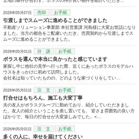
立地の条件が合わず、ポラスの仲介良い物件を紹介いただき…
売却
お手紙
2026年05月07日
引渡しまでスムーズに進めることができました
不動産ソリューション事業部 本社営業課 河島様に大変お世話になり
ました。当方の都合をご配慮いただき、売買契約から引渡しまでス
ムーズに進めることができました。
分 譲
お手紙
2026年05月01日
ポラスを選んで本当に良かったと感じています
家探し中に他社の見学へ行った際、近くにあったボラスのモデルハ
ウスをきっかけに初めて訪問しました。
会社名は知っていたものの、どのような家づくりをしてい…
注 文
お手紙
2026年05月01日
打合せはもちろん、施工も大変丁寧
夫の友人がポラスグループに勤めており、紹介していただきまし
た。友人の紹介ということを差し置いても、 皆さま雰囲気の良い方
ばかりで、毎日の打合せが大変楽しみでした。<…
注 文
お手紙
2026年05月01日
多くの人に、幸せを届けてください