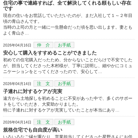
住宅の事で連絡すれば、全て解決してくれる頼もしい存在
です
現在の住いをお世話していただいたのが、まだ入社して１～２年目
頃の青山さんです。
当時の上司の方と一緒に一生懸命だった頃を思い出します。妻とも
よく青山さ…
仲 介
お手紙
2026年04月16日
安心して購入をすすめることができました
初めての住宅購入だったため、分からないことだらけで不安でした
が、担当してくださった木村様が、丁寧に説明し、細やかにコミュ
ニケーションをとってくださったので、安心して…
注 文
お手紙
2026年04月14日
子連れに対するケアが充実
遠方から土地探しを初めることに不安があった中で、多くのサポー
トをしていただき、大変助かりました。
特に子連れに対するケアが充実していたことが本当にあり…
注 文
お手紙
2026年04月14日
規格住宅でも自由度が高い
いろいろなご縁が重なり、営業担当してくださった星野さんにお任