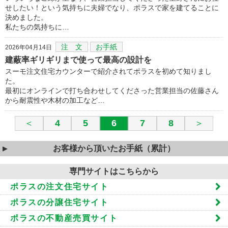
せしたい！という気持ちに夫婦でなり、ポラスで家を建てることに
決めました。
私たちの気持ちに…
注 文
お手紙
2026年04月14日
建蔽率ギリギリまで使って最高の設計を
スーモ注文住宅カウンターで紹介されてポラスを初めて知りまし
た。
最初にオンラインで打ち合わせしてくださった営業担当の佐藤さん
から耐震性や木材の加工など…
＜
4
5
6
7
8
＞
お客様から頂いたお手紙（累計）
専門サイトはこちらから
ポラスの注文住宅サイト
ポラスの分譲住宅サイト
ポラスの不動産売買サイト