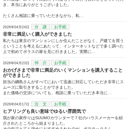
き、本当にありがとうございました。
たくさん相談に乗っていただきながら、私…
分 譲
お手紙
2026年04月24日
非常に満足いく購入ができました
私たちは東京のマンションにしか住んだことがなく、戸建てを買う
ということを考えるにあたって、インターネットなどで多く調べた
上で初めてポラスの家を見に行きました。実際に…
仲 介
お手紙
2026年04月23日
おかげさまで非常に満足のいくマンションを講入すること
ができました
担当の綱島さんがすべてにおいて迅速に対応していただき非常にス
ムーズに取引きすることができました。
また価格の交渉についても、相談に乗っていただき本当に…
注 文
お手紙
2026年04月17日
ヒアリングも良い意味でゆるい雰囲気で
我が家の家作りはSUUMOカウンターで７社のハウスメーカーを紹
介されたところから始まりました。
その中でとても強めにおすすめされたのが、ポラテックさん…