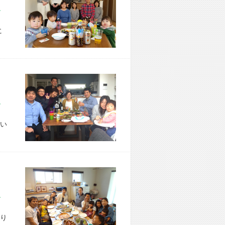
市 Y様宅
に
市 T様宅
い
市 H様宅
り