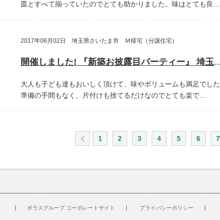
皿とすべて揃っていたのでとても助かりました。味はとても良…
2017年06月02日 埼玉県さいたま市 Ｍ様宅（分譲住宅）
開催しました! 『新築お披露目パーティー』 埼玉県さいたま
大人も子ども達もおいしく頂けて、味やボリュームも満足でした
準備の手間もなく、片付けも捨てるだけなのでとても楽で…
1
2
3
4
5
6
7
ポラスグループ コーポレートサイト
プライバシーポリシー