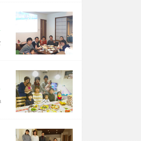
市 M様宅
て
市 N様宅
準