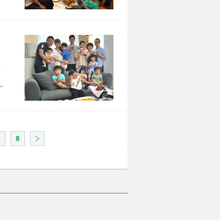
市 Y様宅
。
8