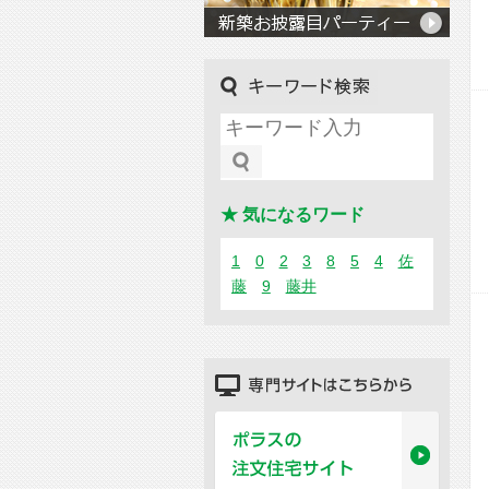
キーワード検索
★ 気になるワード
1
0
2
3
8
5
4
佐
藤
9
藤井
専門サイトはこちらから