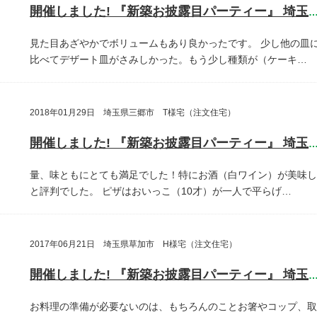
開催しました! 『新築お披露目パーティー』 埼玉県さいたま
見た目あざやかでボリュームもあり良かったです。
少し他の皿
比べてデザート皿がさみしかった。もう少し種類が（ケーキ…
2018年01月29日 埼玉県三郷市 T様宅（注文住宅）
開催しました! 『新築お披露目パーティー』 埼玉県三郷
量、味ともにとても満足でした！特にお酒（白ワイン）が美味し
と評判でした。
ピザはおいっこ（10才）が一人で平らげ…
2017年06月21日 埼玉県草加市 H様宅（注文住宅）
開催しました! 『新築お披露目パーティー』 埼玉県草加
お料理の準備が必要ないのは、もちろんのことお箸やコップ、取