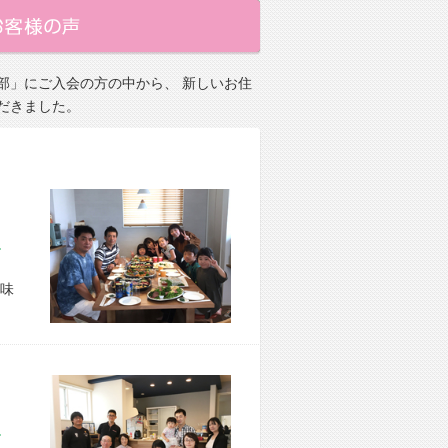
部」にご入会の方の中から、 新しいお住
だきました。
市 O様宅
味
市 M様宅