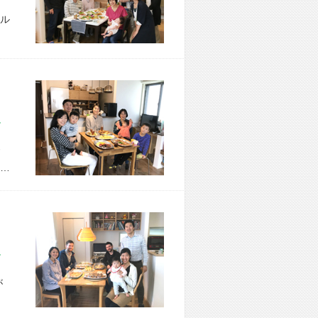
ル
市 H様宅
…
市 K様宅
が