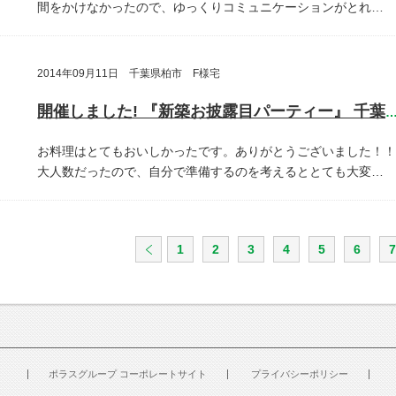
間をかけなかったので、ゆっくりコミュニケーションがとれ…
2014年09月11日 千葉県柏市 F様宅
開催しました! 『新築お披露目パーティー』 千葉県柏
お料理はとてもおいしかったです。ありがとうございました！！
大人数だったので、自分で準備するのを考えるととても大変…
1
2
3
4
5
6
7
ポラスグループ コーポレートサイト
プライバシーポリシー