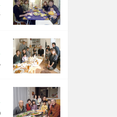
市 M様宅
イ
区 M様宅
の
市 K様宅
時