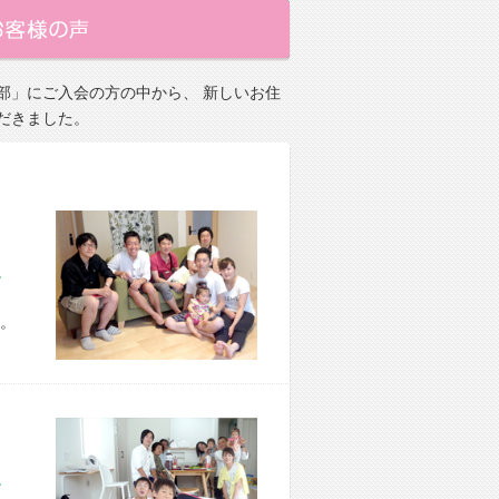
部」にご入会の方の中から、 新しいお住
だきました。
市 H様宅
。
市 O様宅