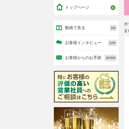
トップページ
ポ
動画で見る
5件
ま
お客様インタビュー
10件
お客様からのお手紙
3978件