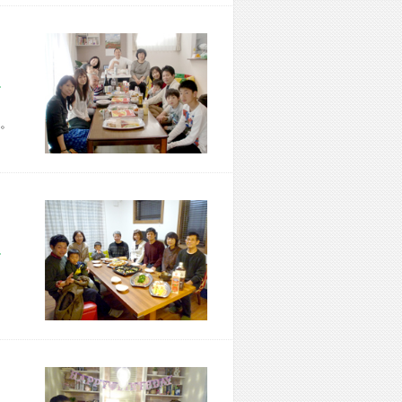
市 Z様宅
。
市 T様宅
、