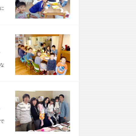
に
市 O様宅
な
市 A様宅
で