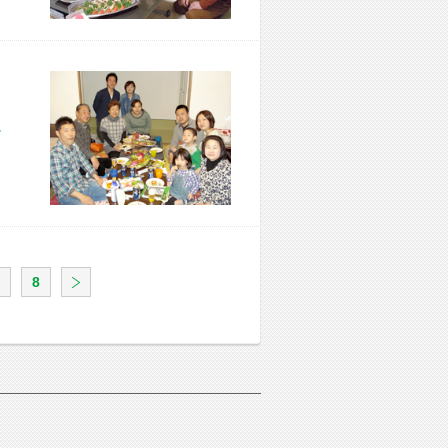
市 F様宅
8