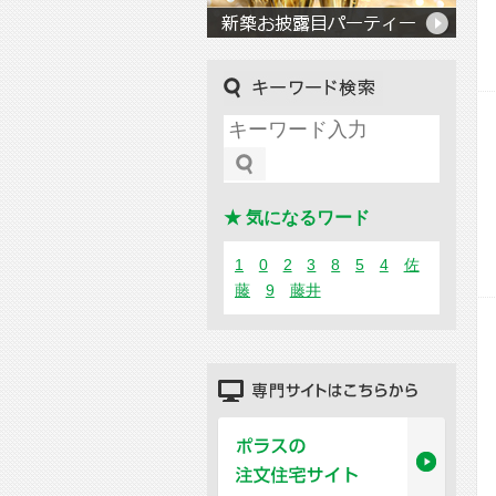
キーワード検索
★ 気になるワード
1
0
2
3
8
5
4
佐
藤
9
藤井
専門サイトはこちらから