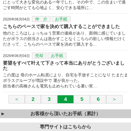
にとって大きな変化のある一年でした。その中で、この住まいで過
ごす時間がとても心地よく、安心できる場所に…
仲 介
お手紙
2026年06月04日
こちらのペースで家を決めて購入することができました
他のところはしょっちゅう営業の連絡があり、面倒に感じていまし
たがポラスの担当さんは急かすことなくこちらの欲しい情報だけく
ださって、こちらのペースで家を決めて購入する…
売却
お手紙
2026年06月04日
要望をすべて叶えて下さって本当にありがとうございまし
た
この度は 母のホーム転居により、自宅を手放すことになり たまたま
ポラスグループが増設中で 運が良かった。
担当者の高橋さんも電気も止められている暑い実…
＜
2
3
4
5
6
＞
お客様から頂いたお手紙（累計）
専門サイトはこちらから