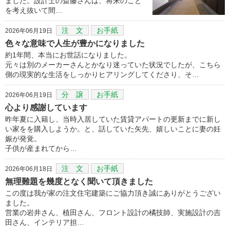
ました。設計士の斎藤さんは、将来のこと
を考え抜いて間…
注 文
お手紙
2026年06月19日
色々な意味で人生が豊かになりました
約1年間、本当にお世話になりました。
元々は別のメーカーさんとかなり迷っていた状況でしたが、こちら
側の現実的な生活をしっかりヒアリングしてくださり、そ…
分 譲
お手紙
2026年06月19日
心より感謝しています
昨年夏に入籍し、当時入居していた賃貸アパートの更新までに新し
い家をを購入しようか。と、話していた矢先、嬉しいことに妻の妊
娠が発覚。
子供が産まれてから…
注 文
お手紙
2026年06月18日
無理難題を幾度となく聞いて頂きました
この度は我が家の注文住宅建築にご協力頂き誠にありがとうござい
ました。
営業の岩井さん、植田さん、フロント設計の橘技師、実施設計の吉
田さん、インテリア担…