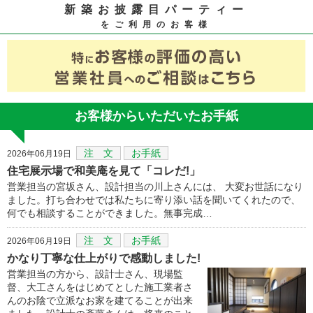
新築お披露目パーティー
をご利用のお客様
お客様からいただいたお手紙
注 文
お手紙
2026年06月19日
住宅展示場で和美庵を見て「コレだ!」
営業担当の宮坂さん、設計担当の川上さんには、 大変お世話になり
ました。打ち合わせでは私たちに寄り添い話を聞いてくれたので、
何でも相談することができました。無事完成…
注 文
お手紙
2026年06月19日
かなり丁寧な仕上がりで感動しました!
営業担当の方から、設計士さん、現場監
督、大工さんをはじめてとした施工業者さ
んのお陰で立派なお家を建てることが出来