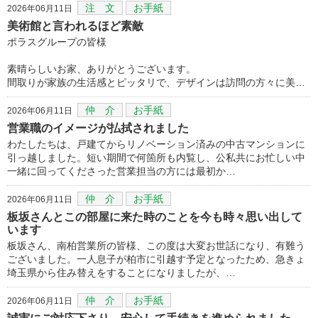
注 文
お手紙
2026年06月11日
美術館と言われるほど素敵
ポラスグループの皆様
素晴らしいお家、ありがとうございます。
間取りが家族の生活感とピッタリで、デザインは訪問の方々に美…
仲 介
お手紙
2026年06月11日
営業職のイメージが払拭されました
わたしたちは、戸建てからリノベーション済みの中古マンションに
引っ越しました。短い期間で何箇所も内覧し、公私共にお忙しい中
一緒に回ってくださった営業担当の方には最初か…
仲 介
お手紙
2026年06月11日
板坂さんとこの部屋に来た時のことを今も時々思い出して
います
板坂さん、南柏営業所の皆様、この度は大変お世話になり、有難う
ございました。一人息子が柏市に引越す予定となったため、急きょ
埼玉県から住み替えをすることになりましたが、…
仲 介
お手紙
2026年06月11日