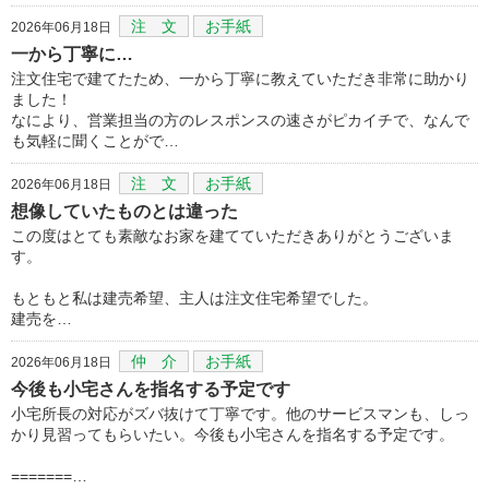
注 文
お手紙
2026年06月18日
一から丁寧に…
注文住宅で建てたため、一から丁寧に教えていただき非常に助かり
ました！
なにより、営業担当の方のレスポンスの速さがピカイチで、なんで
も気軽に聞くことがで…
注 文
お手紙
2026年06月18日
想像していたものとは違った
この度はとても素敵なお家を建てていただきありがとうございま
す。
もともと私は建売希望、主人は注文住宅希望でした。
建売を…
仲 介
お手紙
2026年06月18日
今後も小宅さんを指名する予定です
小宅所長の対応がズバ抜けて丁寧です。他のサービスマンも、しっ
かり見習ってもらいたい。今後も小宅さんを指名する予定です。
=======…