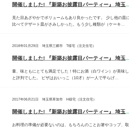
開催しました! 『新築お披露目パーティー』 埼玉県さいたま
見た目あざやかでボリュームもあり良かったです。
少し他の皿
比べてデザート皿がさみしかった。もう少し種類が（ケーキ…
2018年01月29日 埼玉県三郷市 T様宅（注文住宅）
開催しました! 『新築お披露目パーティー』 埼玉県三郷
量、味ともにとても満足でした！特にお酒（白ワイン）が美味し
と評判でした。
ピザはおいっこ（10才）が一人で平らげ…
2017年06月21日 埼玉県草加市 H様宅（注文住宅）
開催しました! 『新築お披露目パーティー』 埼玉県草加
お料理の準備が必要ないのは、もちろんのことお箸やコップ、取