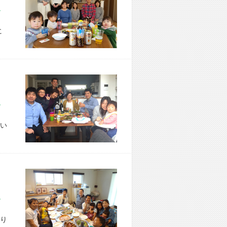
市 Y様宅
に
市 T様宅
い
市 H様宅
り