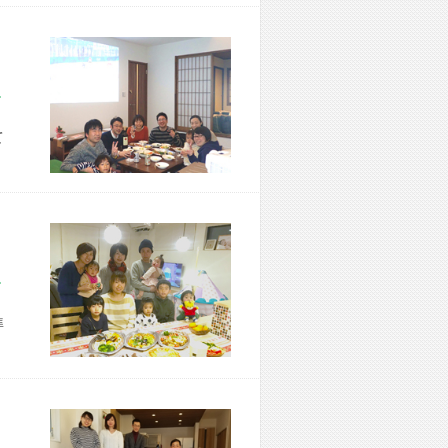
市 M様宅
て
市 N様宅
準