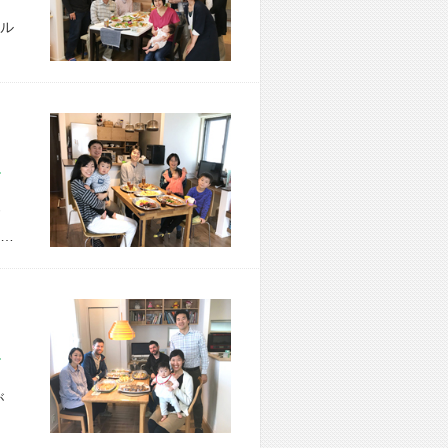
ル
市 H様宅
…
市 K様宅
が