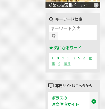
キーワード検索
★ 気になるワード
1
0
2
3
8
5
4
佐
藤
9
藤井
専門サイトはこちらから