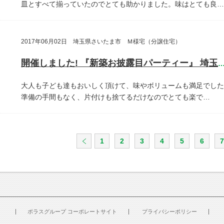
皿とすべて揃っていたのでとても助かりました。味はとても良…
2017年06月02日 埼玉県さいたま市 Ｍ様宅（分譲住宅）
開催しました! 『新築お披露目パーティー』 埼玉県さいたま
大人も子ども達もおいしく頂けて、味やボリュームも満足でした
準備の手間もなく、片付けも捨てるだけなのでとても楽で…
1
2
3
4
5
6
7
ポラスグループ コーポレートサイト
プライバシーポリシー