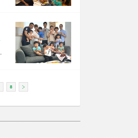
市 Y様宅
。
8