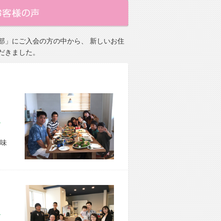
部」にご入会の方の中から、 新しいお住
だきました。
市 O様宅
味
市 M様宅