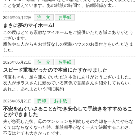
ことを覚えています。あの雑談の時間で、信頼関係が太…
注 文
お手紙
2026年05月22日
まさに夢のマイホーム!
この度はとても素敵なマイホームをご提供いただき誠にありがとう
ございます。
親族や友人からもお世辞なしの素敵ハウスのお墨付きをいただきま
した。
仲 介
お手紙
2026年05月21日
スピード重視だったので本当にたすかりました
何度も々も、足を運んでいただき本当にありがとうございました。
友人がポラスさんに勤めている関係で営業さんを紹介してもらい、
あれよ、あれよという間に契約…
売却
お手紙
2026年05月21日
不安をぬぐいさることができ安心して手続きをすすめるこ
とができました
夫が急死した後、母のマンションを相続しその売却を一人でやらな
くてはならなくなった時、相談相手がなく一人で決断するこわさ、
不安はとても大きかったです。
…