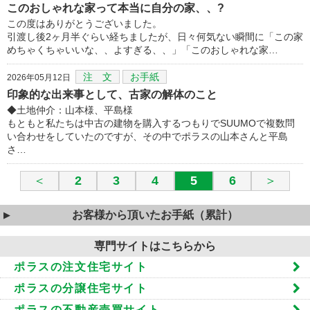
このおしゃれな家って本当に自分の家、、?
この度はありがとうございました。
引渡し後2ヶ月半ぐらい経ちましたが、日々何気ない瞬間に「この家
めちゃくちゃいいな、、よすぎる、、」「このおしゃれな家…
注 文
お手紙
2026年05月12日
印象的な出来事として、古家の解体のこと
◆土地仲介：山本様、平島様
もともと私たちは中古の建物を購入するつもりでSUUMOで複数問
い合わせをしていたのですが、その中でポラスの山本さんと平島
さ…
＜
2
3
4
5
6
＞
お客様から頂いたお手紙（累計）
専門サイトはこちらから
ポラスの注文住宅サイト
ポラスの分譲住宅サイト
ポラスの不動産売買サイト