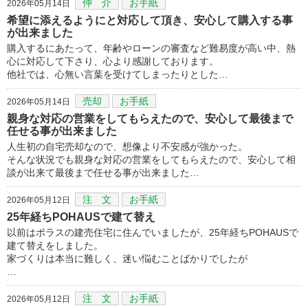
仲 介
お手紙
2026年05月14日
希望に添えるようにと対応して頂き、安心して購入する事
が出来ました
購入するにあたって、年齢やローンの審査など難易度が高い中、熱
心に対応して下さり、心より感謝しております。
他社では、心無い言葉を受けてしまったりとした…
売却
お手紙
2026年05月14日
親身な対応の営業をしてもらえたので、安心して最後まで
任せる事が出来ました
人生初の自宅売却なので、想像より不安感が強かった。
そんな状況でも親身な対応の営業をしてもらえたので、安心して相
談が出来て最後まで任せる事が出来ました…
注 文
お手紙
2026年05月12日
25年経ちPOHAUSで建て替え
以前はポラスの建売住宅に住んでいましたが、25年経ちPOHAUSで
建て替えをしました。
家づくりは本当に難しく、迷い悩むことばかりでしたが
…
注 文
お手紙
2026年05月12日