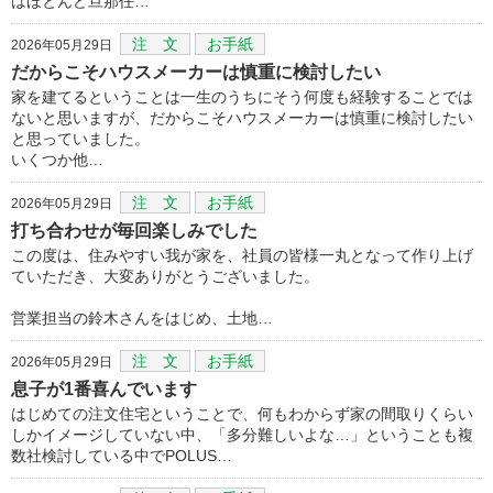
はほとんど旦那任…
注 文
お手紙
2026年05月29日
だからこそハウスメーカーは慎重に検討したい
家を建てるということは一生のうちにそう何度も経験することでは
ないと思いますが、だからこそハウスメーカーは慎重に検討したい
と思っていました。
いくつか他…
注 文
お手紙
2026年05月29日
打ち合わせが毎回楽しみでした
この度は、住みやすい我が家を、社員の皆様一丸となって作り上げ
ていただき、大変ありがとうございました。
営業担当の鈴木さんをはじめ、土地…
注 文
お手紙
2026年05月29日
息子が1番喜んでいます
はじめての注文住宅ということで、何もわからず家の間取りくらい
しかイメージしていない中、「多分難しいよな…」ということも複
数社検討している中でPOLUS…