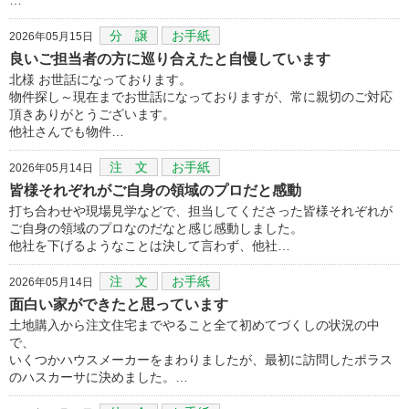
分 譲
お手紙
2026年05月15日
良いご担当者の方に巡り合えたと自慢しています
北様 お世話になっております。
物件探し～現在までお世話になっておりますが、常に親切のご対応
頂きありがとうございます。
他社さんでも物件…
注 文
お手紙
2026年05月14日
皆様それぞれがご自身の領域のプロだと感動
打ち合わせや現場見学などで、担当してくださった皆様それぞれが
ご自身の領域のプロなのだなと感じ感動しました。
他社を下げるようなことは決して言わず、他社…
注 文
お手紙
2026年05月14日
面白い家ができたと思っています
土地購入から注文住宅までやること全て初めてづくしの状況の中
で、
いくつかハウスメーカーをまわりましたが、最初に訪問したポラス
のハスカーサに決めました。…