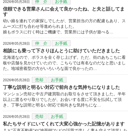
仲 介
お手紙
2026年05月28日
信頼できる営業さんに会えて良かったね、と夫と話してま
す
幼い娘を連れての家探しでしたが、営業担当の方の配慮もあり、ス
ムーズに打ち合わせ等進められました。
娘もポラスに行く時はご機嫌で、営業所には子供が遊べる…
仲 介
お手紙
2026年05月28日
相談にも乗って下さりほんとうに助けていただきました
北海道なので、ポラスを全く存じ上げず。ただ、街のあちこちに看
板や店舗を見かけていたので、こちらでは有名なのだなと思いまし
た。地域密着型の方がいろいろな面で良かったの…
売却
お手紙
2026年05月28日
丁寧な説明と明るい対応で前向きな気持ちになりました
マンション売却と中古戸建買取のお取引をさせて頂きました。半年
以上に渡るやり取りでしたが、お会いする度に不安を払拭して頂
き、丁寧な説明と明るい対応で前向きな気持ちにな…
売却
お手紙
2026年05月28日
私たちサイドにいてくれて大変心強かった記憶があります
ＴＶ”正直不動産”や”地面師”などの話題で楽しく妻も交えて談笑した