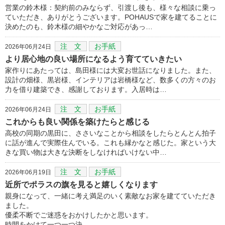
営業の鈴木様：契約前のみならず、引渡し後も、様々な相談に乗っ
ていただき、ありがとうございます。POHAUSで家を建てることに
決めたのも、鈴木様の細やかなご対応があっ…
注 文
お手紙
2026年06月24日
より居心地の良い場所になるよう育てていきたい
家作りにあたっては、島田様には大変お世話になりました。また、
設計の畑様、黒岩様、インテリアは岩橋様など、数多くの方々のお
力を借り建築でき、感謝しております。入居時は…
注 文
お手紙
2026年06月24日
これからも良い関係を築けたらと感じる
高校の同期の黒田に、ささいなことから相談をしたらとんとん拍子
に話が進んで実際住んでいる。これも縁かなと感じた。家という大
きな買い物は大きな決断をしなければいけない中…
注 文
お手紙
2026年06月19日
近所でポラスの旗を見ると嬉しくなります
親身になって、一緒に考え満足のいく素敵なお家を建てていただき
ました。
優柔不断でご迷惑をおかけしたかと思います。
時間をかけて一つ一つ決…