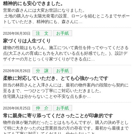
精神的にも安心できました。
営業の森さんには大変お世話になりました。
土地の購入から太陽光発電の設置、ローンを組むところまでサポー
トしていただき、精神的にも、森さんに…
注 文
お手紙
2026年06月30日
家づくりは人生づくり
建物の性能はもちろん、施工について責任を持ってやってくださる
点(大工さんの育成にも力を入れている点も好感でした。)、設計デ
ザイナーの方とじっくり家づくりができる点に…
分 譲
お手紙
2026年06月26日
柔軟に対応していただき、とても心強かったです
担当の林田さんと入澤さんには、最初の物件案内の段階から契約に
至るまで、一つひとつ丁寧にご対応いただきました。
住宅購入は分からないことや不安な点も多か…
仲 介
お手紙
2026年06月25日
常に親身に寄り添ってくださったことが印象的です
物件自体が魅力的だったことはもちろんですが、購入の決め手とし
て特に大きかったのは営業担当の方の存在です。最初から最後まで
とても丁寧に対応してくださり、分からないこと…