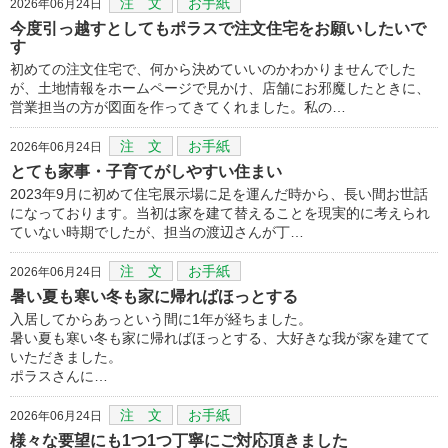
注 文
お手紙
2026年06月24日
今度引っ越すとしてもポラスで注文住宅をお願いしたいで
す
初めての注文住宅で、何から決めていいのかわかりませんでした
が、土地情報をホームページで見かけ、店舗にお邪魔したときに、
営業担当の方が図面を作ってきてくれました。私の…
注 文
お手紙
2026年06月24日
とても家事・子育てがしやすい住まい
2023年9月に初めて住宅展示場に足を運んだ時から、長い間お世話
になっております。当初は家を建て替えることを現実的に考えられ
ていない時期でしたが、担当の渡辺さんが丁…
注 文
お手紙
2026年06月24日
暑い夏も寒い冬も家に帰ればほっとする
入居してからあっという間に1年が経ちました。
暑い夏も寒い冬も家に帰ればほっとする、大好きな我が家を建てて
いただきました。
ポラスさんに…
注 文
お手紙
2026年06月24日
様々な要望にも1つ1つ丁寧にご対応頂きました