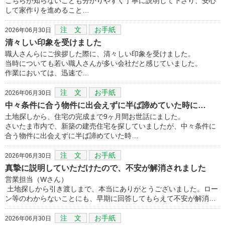
こちらが知らないことも分かりやすく丁寧に説明して下さり、安心
して家作りを進めること…
注 文
お手紙
2026年06月30日
清々しい印象を受けました
職人さんらにご挨拶した際に、清々しい印象を受けました。
当時についても若い職人さんが多い会社だと感じていました。
作業においては、迅速で…
注 文
お手紙
2026年06月30日
中々条件に合う物件に出会えずに半ば諦めていた時に…
土地探しから、住宅の完成まで9ヶ月間お世話にました。
さいたま市内で、新築の建売住宅を探していましたが、中々条件に
合う物件に出会えずに半ば諦めていた時…
注 文
お手紙
2026年06月30日
真摯に説明していただけたので、不安が解消されました
営業担当（Wさん）
土地探しから引き渡しまで、本当にありがとうございました。ロー
ン等のわからないことにも、早期に回答してもらえて不安が解消…
注 文
お手紙
2026年06月30日