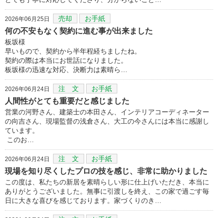
売却
お手紙
2026年06月25日
何の不安もなく契約に進む事が出来ました
板坂様
早いもので、契約から半年程経ちましたね。
契約の際は本当にお世話になりました。
板坂様の迅速な対応、決断力は素晴ら…
注 文
お手紙
2026年06月24日
人間性がとても重要だと感じました
営業の河野さん、建築士の本田さん、インテリアコーディネーター
の向吉さん、現場監督の浅倉さん、大工の今さんには本当に感謝し
ています。
このお…
注 文
お手紙
2026年06月24日
現場を知り尽くしたプロの技を感じ、非常に助かりました
この度は、私たちの新居を素晴らしい形に仕上げいただき、本当に
ありがとうございました。無事に引渡しを終え、この家で過ごす毎
日に大きな喜びを感じております。家づくりのき…