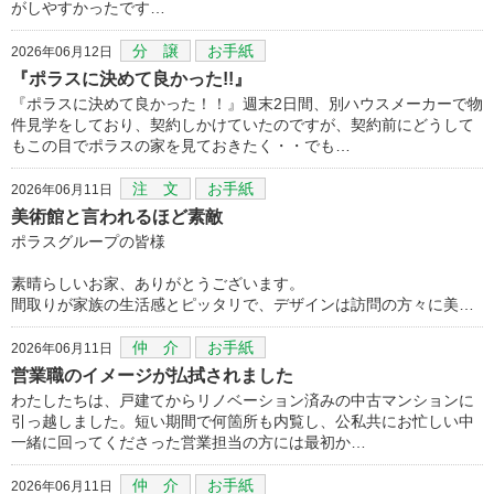
がしやすかったです…
分 譲
お手紙
2026年06月12日
『ポラスに決めて良かった!!』
『ポラスに決めて良かった！！』週末2日間、別ハウスメーカーで物
件見学をしており、契約しかけていたのですが、契約前にどうして
もこの目でポラスの家を見ておきたく・・でも…
注 文
お手紙
2026年06月11日
美術館と言われるほど素敵
ポラスグループの皆様
素晴らしいお家、ありがとうございます。
間取りが家族の生活感とピッタリで、デザインは訪問の方々に美…
仲 介
お手紙
2026年06月11日
営業職のイメージが払拭されました
わたしたちは、戸建てからリノベーション済みの中古マンションに
引っ越しました。短い期間で何箇所も内覧し、公私共にお忙しい中
一緒に回ってくださった営業担当の方には最初か…
仲 介
お手紙
2026年06月11日