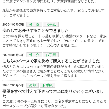
この度はマンション売却にあたり、大変お世話になりました。
最初から最後まで誠意を持ってご対応いただき、安心してお任せす
ることができまし…
分 譲
お手紙
2026年06月05日
安心してお任せすることができました
この1年を振り返ると、引っ越しや新しい生活のスタートなど、家族
にとって大きな変化のある一年でした。その中で、この住まいで過
ごす時間がとても心地よく、安心できる場所に…
仲 介
お手紙
2026年06月04日
こちらのペースで家を決めて購入することができました
他のところはしょっちゅう営業の連絡があり、面倒に感じていまし
たがポラスの担当さんは急かすことなくこちらの欲しい情報だけく
ださって、こちらのペースで家を決めて購入する…
売却
お手紙
2026年06月04日
要望をすべて叶えて下さって本当にありがとうございまし
た
この度は 母のホーム転居により、自宅を手放すことになり たまたま
ポラスグループが増設中で 運が良かった。