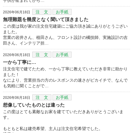
子供が産まれてから…
注 文
お手紙
2026年06月18日
無理難題を幾度となく聞いて頂きました
この度は我が家の注文住宅建築にご協力頂き誠にありがとうござい
ました。
営業の岩井さん、植田さん、フロント設計の橘技師、実施設計の吉
田さん、インテリア担…
注 文
お手紙
2026年06月18日
一から丁寧に…
注文住宅で建てたため、一から丁寧に教えていただき非常に助かり
ました！
なにより、営業担当の方のレスポンスの速さがピカイチで、なんで
も気軽に聞くことがで…
注 文
お手紙
2026年06月18日
想像していたものとは違った
この度はとても素敵なお家を建てていただきありがとうございま
す。
もともと私は建売希望、主人は注文住宅希望でした。