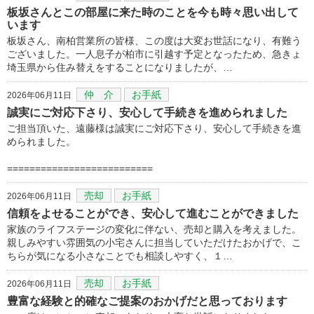
板坂さんとこの部屋に来た時のことを今も時々思い出して
います
板坂さん、南柏営業所の皆様、この度は大変お世話になり、有難う
ございました。一人息子が柏市に引越す予定となったため、急きょ
埼玉県から住み替えをすることになりましたが、…
仲 介
お手紙
2026年06月11日
誠実にご対応下さり、安心して手続きを進められました
ご担当頂いた、遠藤様は誠実にご対応下さり、安心して手続きを進
められました。
==========================
売却
お手紙
2026年06月11日
信頼をよせることができ、安心して進むことができました
家族のライフステージの変化に伴ない、売却と購入を考えました。
親しみやすい雰囲気の小宅さんに担当していただけたおかげで、こ
ちらが気になる小さなことでも相談しやすく、１…
売却
お手紙
2026年06月11日
豊富な経験と的確なご提案のおかげだと思っております