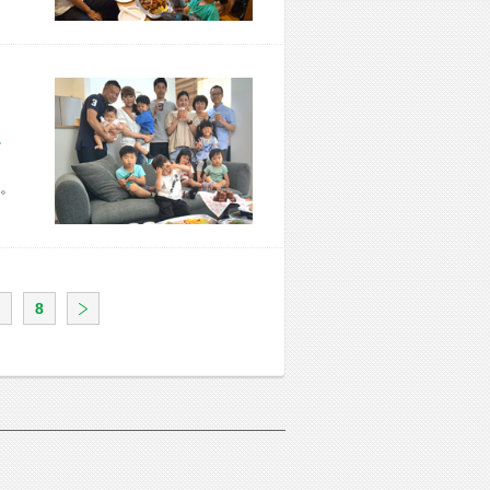
市 Y様宅
。
8