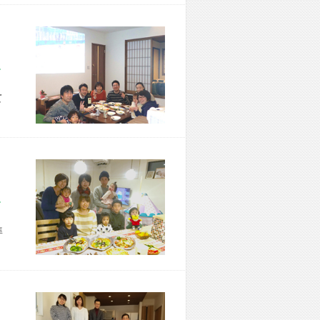
市 M様宅
て
市 N様宅
準