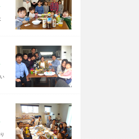
市 Y様宅
に
市 T様宅
い
市 H様宅
り