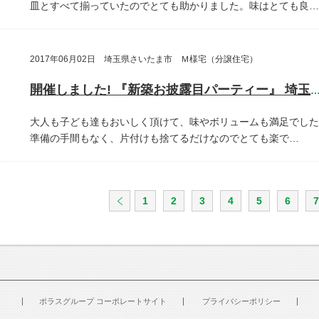
皿とすべて揃っていたのでとても助かりました。味はとても良…
2017年06月02日 埼玉県さいたま市 Ｍ様宅（分譲住宅）
開催しました! 『新築お披露目パーティー』 埼玉県さいたま
大人も子ども達もおいしく頂けて、味やボリュームも満足でした
準備の手間もなく、片付けも捨てるだけなのでとても楽で…
1
2
3
4
5
6
7
ポラスグループ コーポレートサイト
プライバシーポリシー