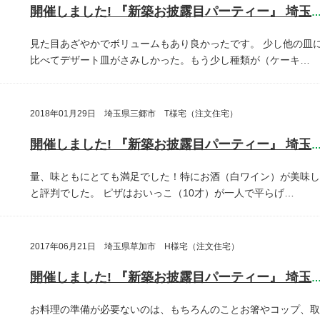
開催しました! 『新築お披露目パーティー』 埼玉県さいたま
見た目あざやかでボリュームもあり良かったです。
少し他の皿
比べてデザート皿がさみしかった。もう少し種類が（ケーキ…
2018年01月29日 埼玉県三郷市 T様宅（注文住宅）
開催しました! 『新築お披露目パーティー』 埼玉県三郷
量、味ともにとても満足でした！特にお酒（白ワイン）が美味し
と評判でした。
ピザはおいっこ（10才）が一人で平らげ…
2017年06月21日 埼玉県草加市 H様宅（注文住宅）
開催しました! 『新築お披露目パーティー』 埼玉県草加
お料理の準備が必要ないのは、もちろんのことお箸やコップ、取