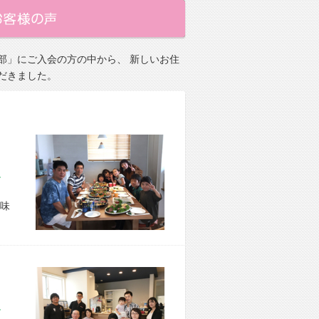
部」にご入会の方の中から、 新しいお住
だきました。
市 O様宅
味
市 M様宅