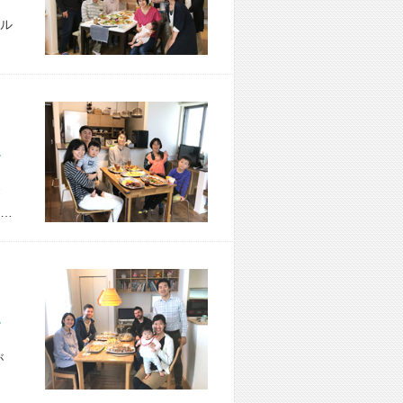
ル
市 H様宅
…
市 K様宅
が