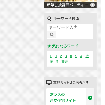
キーワード検索
★ 気になるワード
1
0
2
3
8
5
4
佐
藤
9
藤井
専門サイトはこちらから