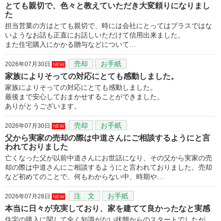
とても親切で、色々と教えていただき大変頼りになりまし
た
担当営業の方はとても親切で、時には会社にとってはプラスではな
いようなお話も正直にお話しいただけて信用出来ました。
また住宅購入にかかる贈与などについて…
売却
お手紙
2026年07月30日
NEW
家族によりそっての対応にとても感動しました。
家族によりそっての対応にとても感動しました。
最後まで安心しておまかせすることができました。
ありがとうございます。
売却
お手紙
2026年07月30日
NEW
父から実家の売却の際は中道さんにご相談するようにと言
われておりました
亡くなった父が以前中道さんにお世話になり、その父から実家の売
却の際は中道さんにご相談するようにと言われておりました。売却
など初めてのことで、何もわからない中、時期や…
注 文
お手紙
2026年07月28日
NEW
本当に日々が充実しており、家を建てて良かったなと実感
住宅の購入に関して全く知識がない状態からのスタートでしたが、