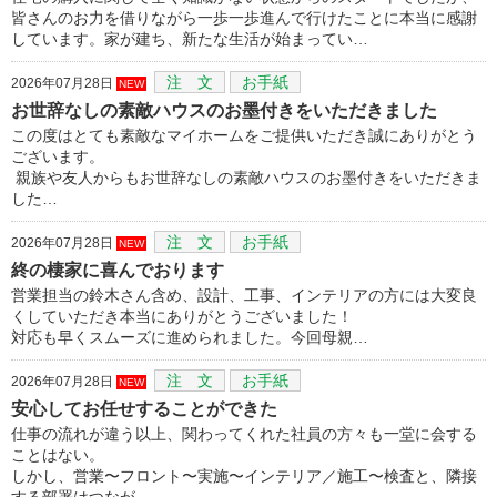
皆さんのお力を借りながら一歩一歩進んで行けたことに本当に感謝
しています。家が建ち、新たな生活が始まってい…
注 文
お手紙
2026年07月28日
NEW
お世辞なしの素敵ハウスのお墨付きをいただきました
この度はとても素敵なマイホームをご提供いただき誠にありがとう
ございます。
親族や友人からもお世辞なしの素敵ハウスのお墨付きをいただきま
した…
注 文
お手紙
2026年07月28日
NEW
終の棲家に喜んでおります
営業担当の鈴木さん含め、設計、工事、インテリアの方には大変良
くしていただき本当にありがとうございました！
対応も早くスムーズに進められました。今回母親…
注 文
お手紙
2026年07月28日
NEW
安心してお任せすることができた
仕事の流れが違う以上、関わってくれた社員の方々も一堂に会する
ことはない。
しかし、営業〜フロント〜実施〜インテリア／施工〜検査と、隣接
する部署はつなが…