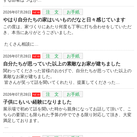
注 文
お手紙
2026年07月28日
NEW
やはり自分たちの家はいいものだなと日々感じています
この度は、家づくりにあたり何度も丁寧に打ち合わせをしていただ
き、本当にありがとうございました。
たくさん相談に…
注 文
お手紙
2026年07月28日
NEW
自分たちが思っていた以上の素敵なお家が建ちました
関わってくださった皆様のおかげで、自分たちが思っていた以上の
素敵なお家が建ちました。
皆さんが笑って話を聞いてくれたり、提案してくださった…
注 文
お手紙
2026年07月28日
NEW
子供にもいい経験になりました
展示場で初めて話を聞いた時から親身になってお話して頂いて、こ
ちらの要望にも限られた予算の中でできる限り対応して頂き、大変
満足しております。
…