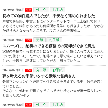
…
仲 介
お手紙
2026年08月06日
NEW
初めての物件購入でしたが、不安なく進められました
戸建てを新築、中古ともにインターネットで一年以上探しており、
よさそうな物件があったら何箇所か見学にも行きましたが、なかな
か巡りあえなかったところでポラスさんの中古物…
売却
お手紙
2026年08月06日
NEW
スムーズに、納得のできる価格での売却ができて満足
家庭の事情で引っ越すことになりましたが、気に入って大切に住ん
でいた住まいだったので、納得できる形で売却したいと考えていま
した。手続きも迅速にしていただき、思っていた…
分 譲
お手紙
2026年07月31日
NEW
夢を叶えるお手伝いをする素敵な営業さん
分譲マンションから戸建てへ住み替えを考えている中、数年経過し
ていました。
そんな中、他社の戸建てを見ても見送り続けた夫が唯一購入したい
と言ったのがポラ…
仲 介
お手紙
2026年07月30日
NEW