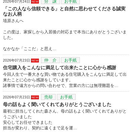
分 譲
お手紙
2026年07月24日
NEW
「この人なら信頼できる」と自然に思わせてくださる誠実
なお人柄
埴原さんへ
この度は、家探しから入居後の対応まで本当にありがとうございま
した。
なかなか「ここだ」と思え…
仲 介
お手紙
2026年07月23日
NEW
住宅購入をこんなに満足して出来たことに心から感謝
今回人生で一番大きな買い物である住宅購入をこんなに満足して出
来たことに心から感謝をしています。
諸事情で遠方からの問い合わせで、営業の方には無理難題を…
売却
お手紙
2026年07月23日
NEW
母の話もよく聞いてくれてありがとうございました
最初に担当してくれた森さん、母の話もよく聞いてくれてありがと
うございました
安心してお任せできました
担当が変わり、契約に遠くまで足を運…