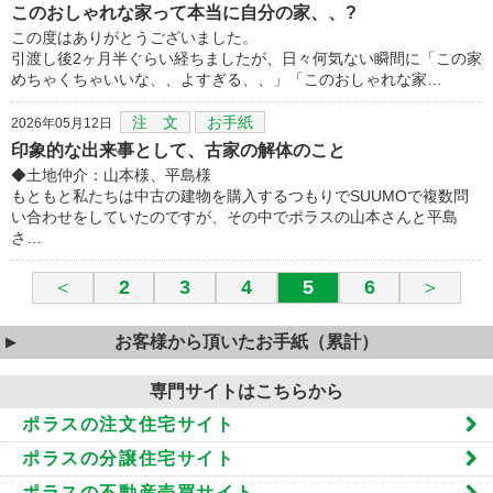
このおしゃれな家って本当に自分の家、、?
この度はありがとうございました。
引渡し後2ヶ月半ぐらい経ちましたが、日々何気ない瞬間に「この家
めちゃくちゃいいな、、よすぎる、、」「このおしゃれな家…
注 文
お手紙
2026年05月12日
印象的な出来事として、古家の解体のこと
◆土地仲介：山本様、平島様
もともと私たちは中古の建物を購入するつもりでSUUMOで複数問
い合わせをしていたのですが、その中でポラスの山本さんと平島
さ…
＜
2
3
4
5
6
＞
お客様から頂いたお手紙（累計）
専門サイトはこちらから
ポラスの注文住宅サイト
ポラスの分譲住宅サイト
ポラスの不動産売買サイト