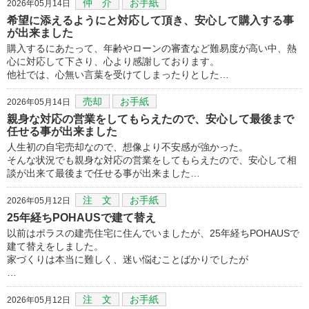
仲 介
お手紙
2026年05月14日
希望に添えるようにと対応して頂き、安心して購入する事
が出来ました
購入するにあたって、年齢やローンの審査など難易度が高い中、熱
心に対応して下さり、心より感謝しております。
他社では、心無い言葉を受けてしまったりとした…
売却
お手紙
2026年05月14日
親身な対応の営業をしてもらえたので、安心して最後まで
任せる事が出来ました
人生初の自宅売却なので、想像より不安感が強かった。
そんな状況でも親身な対応の営業をしてもらえたので、安心して相
談が出来て最後まで任せる事が出来ました…
注 文
お手紙
2026年05月12日
25年経ちPOHAUSで建て替え
以前はポラスの建売住宅に住んでいましたが、25年経ちPOHAUSで
建て替えをしました。
家づくりは本当に難しく、迷い悩むことばかりでしたが
…
注 文
お手紙
2026年05月12日