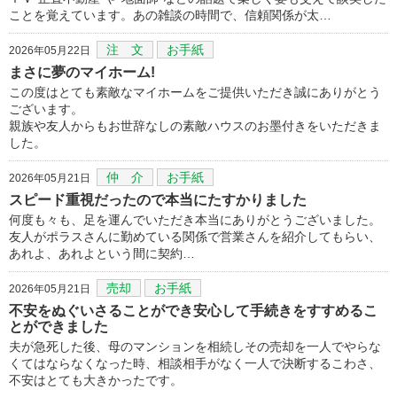
ことを覚えています。あの雑談の時間で、信頼関係が太…
注 文
お手紙
2026年05月22日
まさに夢のマイホーム!
この度はとても素敵なマイホームをご提供いただき誠にありがとう
ございます。
親族や友人からもお世辞なしの素敵ハウスのお墨付きをいただきま
した。
仲 介
お手紙
2026年05月21日
スピード重視だったので本当にたすかりました
何度も々も、足を運んでいただき本当にありがとうございました。
友人がポラスさんに勤めている関係で営業さんを紹介してもらい、
あれよ、あれよという間に契約…
売却
お手紙
2026年05月21日
不安をぬぐいさることができ安心して手続きをすすめるこ
とができました
夫が急死した後、母のマンションを相続しその売却を一人でやらな
くてはならなくなった時、相談相手がなく一人で決断するこわさ、
不安はとても大きかったです。
…