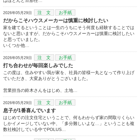
はほとんど旦那任…
注 文
お手紙
2026年05月29日
だからこそハウスメーカーは慎重に検討したい
家を建てるということは一生のうちにそう何度も経験することでは
ないと思いますが、だからこそハウスメーカーは慎重に検討したい
と思っていました。
いくつか他…
注 文
お手紙
2026年05月29日
打ち合わせが毎回楽しみでした
この度は、住みやすい我が家を、社員の皆様一丸となって作り上げ
ていただき、大変ありがとうございました。
営業担当の鈴木さんをはじめ、土地…
注 文
お手紙
2026年05月29日
息子が1番喜んでいます
はじめての注文住宅ということで、何もわからず家の間取りくらい
しかイメージしていない中、「多分難しいよな…」ということも複
数社検討している中でPOLUS…