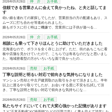
仲 介
お手紙
2026年05月28日
信頼できる営業さんに会えて良かったね、と夫と話してま
す
幼い娘を連れての家探しでしたが、営業担当の方の配慮もあり、ス
ムーズに打ち合わせ等進められました。
娘もポラスに行く時はご機嫌で、営業所には子供が遊べる…
仲 介
お手紙
2026年05月28日
相談にも乗って下さりほんとうに助けていただきました
北海道なので、ポラスを全く存じ上げず。ただ、街のあちこちに看
板や店舗を見かけていたので、こちらでは有名なのだなと思いまし
た。地域密着型の方がいろいろな面で良かったの…
売却
お手紙
2026年05月28日
丁寧な説明と明るい対応で前向きな気持ちになりました
マンション売却と中古戸建買取のお取引をさせて頂きました。半年
以上に渡るやり取りでしたが、お会いする度に不安を払拭して頂
き、丁寧な説明と明るい対応で前向きな気持ちにな…
売却
お手紙
2026年05月28日
私たちサイドにいてくれて大変心強かった記憶があります
ＴＶ”正直不動産”や”地面師”などの話題で楽しく妻も交えて談笑した