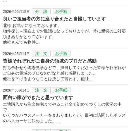
分 譲
お手紙
2026年05月15日
良いご担当者の方に巡り合えたと自慢しています
北様 お世話になっております。
物件探し～現在までお世話になっておりますが、常に親切のご対応
頂きありがとうございます。
他社さんでも物件…
注 文
お手紙
2026年05月14日
皆様それぞれがご自身の領域のプロだと感動
打ち合わせや現場見学などで、担当してくださった皆様それぞれが
ご自身の領域のプロなのだなと感じ感動しました。
他社を下げるようなことは決して言わず、他社…
注 文
お手紙
2026年05月14日
面白い家ができたと思っています
土地購入から注文住宅までやること全て初めてづくしの状況の中
で、
いくつかハウスメーカーをまわりましたが、最初に訪問したポラス
のハスカーサに決めました。…