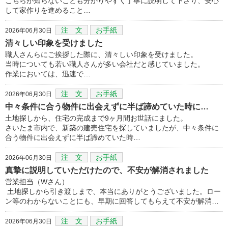
こちらが知らないことも分かりやすく丁寧に説明して下さり、安心
して家作りを進めること…
注 文
お手紙
2026年06月30日
清々しい印象を受けました
職人さんらにご挨拶した際に、清々しい印象を受けました。
当時についても若い職人さんが多い会社だと感じていました。
作業においては、迅速で…
注 文
お手紙
2026年06月30日
中々条件に合う物件に出会えずに半ば諦めていた時に…
土地探しから、住宅の完成まで9ヶ月間お世話にました。
さいたま市内で、新築の建売住宅を探していましたが、中々条件に
合う物件に出会えずに半ば諦めていた時…
注 文
お手紙
2026年06月30日
真摯に説明していただけたので、不安が解消されました
営業担当（Wさん）
土地探しから引き渡しまで、本当にありがとうございました。ロー
ン等のわからないことにも、早期に回答してもらえて不安が解消…
注 文
お手紙
2026年06月30日