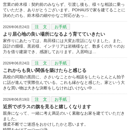
営業の鈴木様：契約前のみならず、引渡し後も、様々な相談に乗っ
ていただき、ありがとうございます。POHAUSで家を建てることに
決めたのも、鈴木様の細やかなご対応があっ…
注 文
お手紙
2026年06月24日
より居心地の良い場所になるよう育てていきたい
家作りにあたっては、島田様には大変お世話になりました。また、
設計の畑様、黒岩様、インテリアは岩橋様など、数多くの方々のお
力を借り建築でき、感謝しております。入居時は…
注 文
お手紙
2026年06月24日
これからも良い関係を築けたらと感じる
高校の同期の黒田に、ささいなことから相談をしたらとんとん拍子
に話が進んで実際住んでいる。これも縁かなと感じた。家という大
きな買い物は大きな決断をしなければいけない中…
注 文
お手紙
2026年06月19日
近所でポラスの旗を見ると嬉しくなります
親身になって、一緒に考え満足のいく素敵なお家を建てていただき
ました。
優柔不断でご迷惑をおかけしたかと思います。
時間をかけて一つ一つ決…