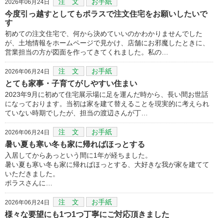
注 文
お手紙
2026年06月24日
今度引っ越すとしてもポラスで注文住宅をお願いしたいで
す
初めての注文住宅で、何から決めていいのかわかりませんでした
が、土地情報をホームページで見かけ、店舗にお邪魔したときに、
営業担当の方が図面を作ってきてくれました。私の…
注 文
お手紙
2026年06月24日
とても家事・子育てがしやすい住まい
2023年9月に初めて住宅展示場に足を運んだ時から、長い間お世話
になっております。当初は家を建て替えることを現実的に考えられ
ていない時期でしたが、担当の渡辺さんが丁…
注 文
お手紙
2026年06月24日
暑い夏も寒い冬も家に帰ればほっとする
入居してからあっという間に1年が経ちました。
暑い夏も寒い冬も家に帰ればほっとする、大好きな我が家を建てて
いただきました。
ポラスさんに…
注 文
お手紙
2026年06月24日
様々な要望にも1つ1つ丁寧にご対応頂きました