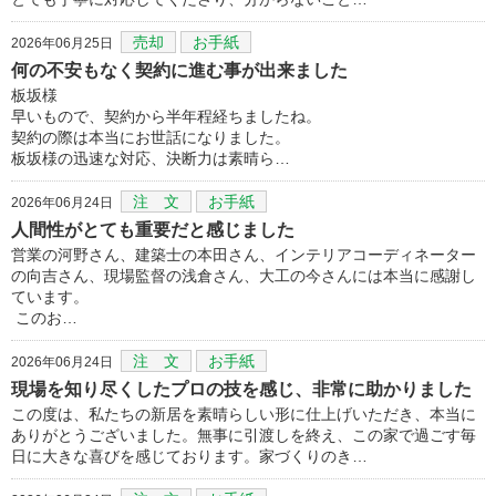
売却
お手紙
2026年06月25日
何の不安もなく契約に進む事が出来ました
板坂様
早いもので、契約から半年程経ちましたね。
契約の際は本当にお世話になりました。
板坂様の迅速な対応、決断力は素晴ら…
注 文
お手紙
2026年06月24日
人間性がとても重要だと感じました
営業の河野さん、建築士の本田さん、インテリアコーディネーター
の向吉さん、現場監督の浅倉さん、大工の今さんには本当に感謝し
ています。
このお…
注 文
お手紙
2026年06月24日
現場を知り尽くしたプロの技を感じ、非常に助かりました
この度は、私たちの新居を素晴らしい形に仕上げいただき、本当に
ありがとうございました。無事に引渡しを終え、この家で過ごす毎
日に大きな喜びを感じております。家づくりのき…