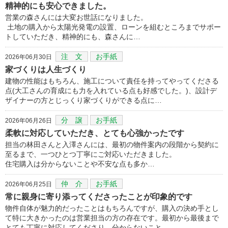
精神的にも安心できました。
営業の森さんには大変お世話になりました。
土地の購入から太陽光発電の設置、ローンを組むところまでサポー
トしていただき、精神的にも、森さんに…
注 文
お手紙
2026年06月30日
家づくりは人生づくり
建物の性能はもちろん、施工について責任を持ってやってくださる
点(大工さんの育成にも力を入れている点も好感でした。)、設計デ
ザイナーの方とじっくり家づくりができる点に…
分 譲
お手紙
2026年06月26日
柔軟に対応していただき、とても心強かったです
担当の林田さんと入澤さんには、最初の物件案内の段階から契約に
至るまで、一つひとつ丁寧にご対応いただきました。
住宅購入は分からないことや不安な点も多か…
仲 介
お手紙
2026年06月25日
常に親身に寄り添ってくださったことが印象的です
物件自体が魅力的だったことはもちろんですが、購入の決め手とし
て特に大きかったのは営業担当の方の存在です。最初から最後まで
とても丁寧に対応してくださり、分からないこと…