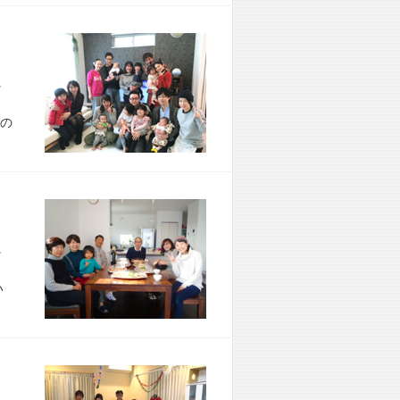
市 T様宅
の
市 K様宅
い