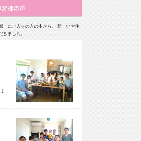
部」にご入会の方の中から、 新しいお住
だきました。
市 E様宅
ま
区 S様宅