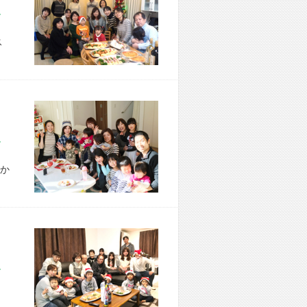
市 H様宅
ス
市 T様宅
か
市 K様宅