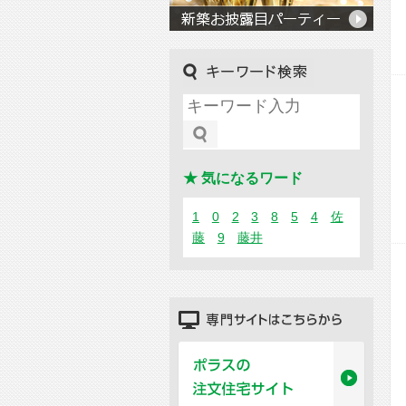
キーワード検索
★ 気になるワード
1
0
2
3
8
5
4
佐
藤
9
藤井
専門サイトはこちらから