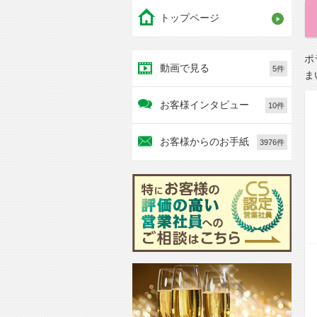
トップページ
ポ
動画で見る
5件
ま
お客様インタビュー
10件
お客様からのお手紙
3976件