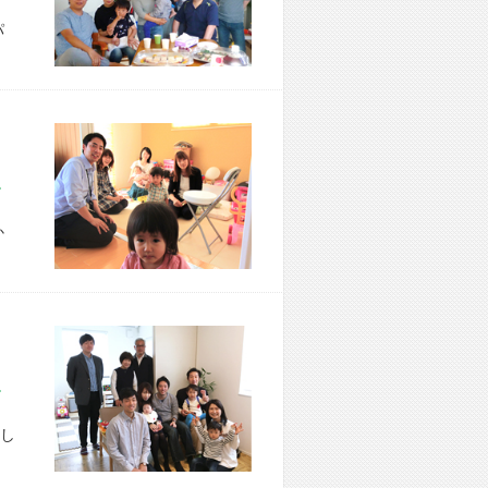
パ
市 T様宅
か
区 A様宅
し