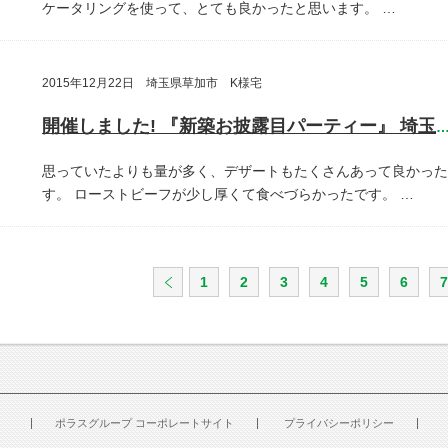
ケータリングを使って、とても良かったと思います。
…
2015年12月22日 埼玉県草加市 K様宅
開催しました! 『新築お披露目パーティー』 埼玉県草加
思っていたよりも量が多く、デザートもたくさんあって良かった
す。
ローストビーフが少し厚くて食べづらかったです。
…
1
2
3
4
5
6
7
ポラスグループ コーポレートサイト
プライバシーポリシー