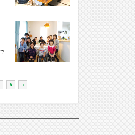
市 K様宅
で
8