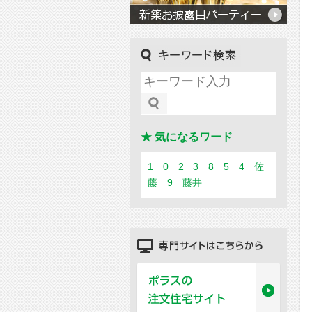
キーワード検索
★ 気になるワード
1
0
2
3
8
5
4
佐
藤
9
藤井
専門サイトはこちらから