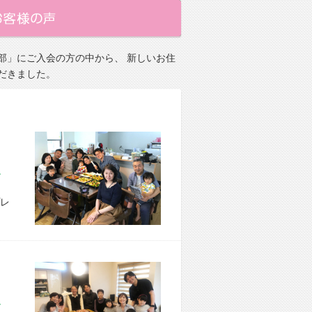
部」にご入会の方の中から、 新しいお住
だきました。
市 M様宅
レ
市 M様宅