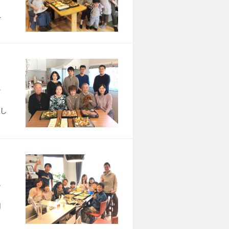
こ
市 B様宅
し
市 T様宅
用