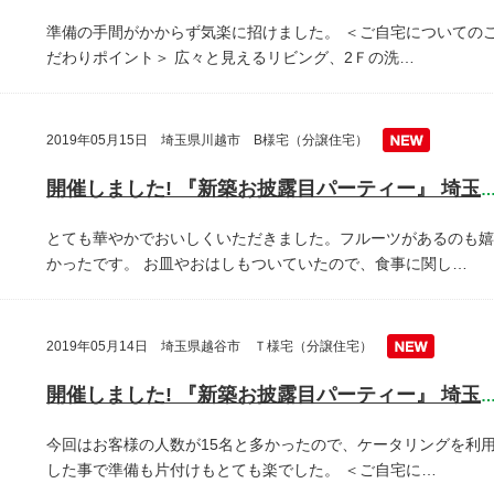
準備の手間がかからず気楽に招けました。
＜ご自宅についての
だわりポイント＞
広々と見えるリビング、2Ｆの洗…
2019年05月15日 埼玉県川越市 B様宅（分譲住宅）
開催しました! 『新築お披露目パーティー』 埼玉県川越
とても華やかでおいしくいただきました。フルーツがあるのも嬉
かったです。
お皿やおはしもついていたので、食事に関し…
2019年05月14日 埼玉県越谷市 Ｔ様宅（分譲住宅）
開催しました! 『新築お披露目パーティー』 埼玉県越谷
今回はお客様の人数が15名と多かったので、ケータリングを利
した事で準備も片付けもとても楽でした。
＜ご自宅に…