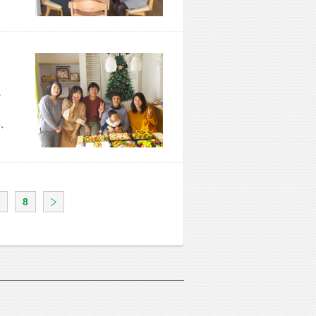
市 I様宅
、
8