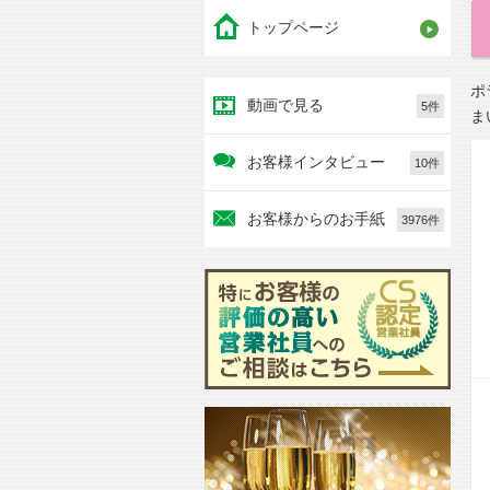
トップページ
ポ
動画で見る
5件
ま
お客様インタビュー
10件
お客様からのお手紙
3976件