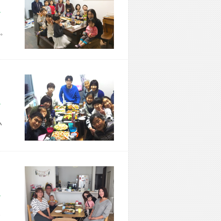
市 W様宅
。
市 M様宅
い
市 S様宅