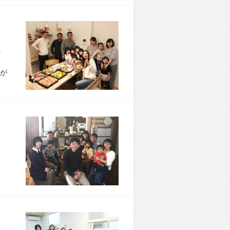
市 A様宅
が
市 I様宅
＜