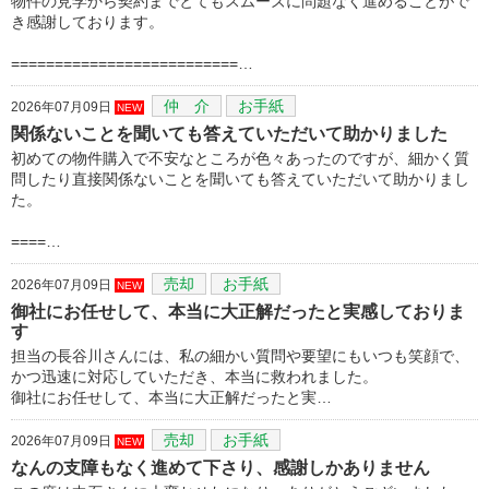
物件の見学から契約までとてもスムーズに問題なく進めることがで
き感謝しております。
==========================…
仲 介
お手紙
2026年07月09日
NEW
関係ないことを聞いても答えていただいて助かりました
初めての物件購入で不安なところが色々あったのですが、細かく質
問したり直接関係ないことを聞いても答えていただいて助かりまし
た。
====…
売却
お手紙
2026年07月09日
NEW
御社にお任せして、本当に大正解だったと実感しておりま
す
担当の長谷川さんには、私の細かい質問や要望にもいつも笑顔で、
かつ迅速に対応していただき、本当に救われました。
御社にお任せして、本当に大正解だったと実…
売却
お手紙
2026年07月09日
NEW
なんの支障もなく進めて下さり、感謝しかありません