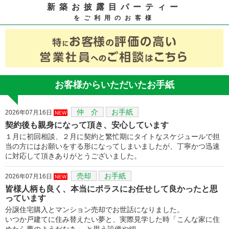
新築お披露目パーティー
をご利用のお客様
お客様からいただいたお手紙
仲 介
お手紙
2026年07月16日
NEW
契約後も親身になって頂き、安心しています
１月に初回相談、２月に契約と繁忙期にタイトなスケジュールで担
当の方にはお願いをする形になってしまいましたが、丁寧かつ迅速
に対応して頂きありがとうございました。
売却
お手紙
2026年07月16日
NEW
皆様人柄も良く、本当にポラスにお任せして良かったと思
っています
分譲住宅購入とマンション売却でお世話になりました。
いつか戸建てに住み替えたい夢と、実際見学した時「こんな家に住
めたら夢のようだなあ」 と思う設備や細…