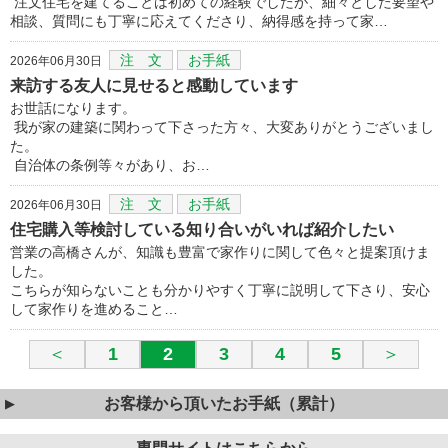
注文住宅を建てることは初めての経験でしたが、細々とした要望や
相談、質問にも丁寧に応えてくださり、納得感を持って家…
注 文
お手紙
2026年06月30日
来訪する友人に見せると感動しています
お世話になります。
我が家の建築に関わって下さった方々、大変ありがとうございまし
た。
自治体の条例等々があり、お…
注 文
お手紙
2026年06月30日
住宅購入等検討している知り合いがいれば紹介したい
営業の高橋さんが、知識も豊富で家作りに関して色々と提案頂けま
した。
こちらが知らないことも分かりやすく丁寧に説明して下さり、安心
して家作りを進めること…
＜
1
2
3
4
5
＞
お客様から頂いたお手紙（累計）