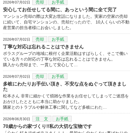
売却
お手紙
2026年07月02日
安心してお任せしてる間に、あっという間に全て完了
マンション売却の際は大変お世話になりました。実家の空家の売却
に続いて、自宅マンションの、売却だったので、 10人くらいの不動
産営業の担当者様にお会いしました。
売却
お手紙
2026年07月02日
丁寧な対応は忘れることはできません
ポラスグループの地域に根付く企業活動はすばらしく、そこで働い
ている方々の対応の丁寧な対応は忘れることはできません。
購入から売却まで、一貫して安心して…
売却
お手紙
2026年07月02日
多岐にわたりお手伝い頂き、不安な点をぬぐって頂きまし
た
松本さん 非常に細かくて煩雑な作業をお任せしてしまってご迷惑を
おかけしたとともに本当に助かりました。
隣家とのトラブルや解体工事に関してなど多岐にわた…
注 文
お手紙
2026年06月30日
70歳からの家づくり!!私の大切な宝物です
「心から好きですポラスさん！！」最初から分からない事ばかりの