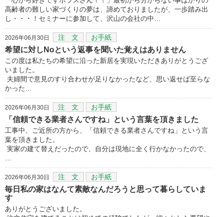
高齢者の難しい家づくりの夢は、諦めておりましたが、一歩踏み出
し・・・！セミナーに参加して、沢山の会社の中…
注 文
お手紙
2026年06月30日
希望に対しNoという返事を聞いた覚えはありません
この度は私たちの希望に沿った新居を実現いただきありがとうござ
いました。
夫婦間で意見のすり合わせが足りなかったなど、思い返せば至らな
かった…
注 文
お手紙
2026年06月30日
「信頼できる業者さんですね」という言葉を頂きました
工事中、ご近所の方から、「信頼できる業者さんですね」という言
葉を頂きました。
実家の建て替えだったので、自分は現地に全く行かなかったので、
…
注 文
お手紙
2026年06月30日
毎日私の家はなんて素敵なんだろうと思って暮らしていま
す
ありがとうございました。