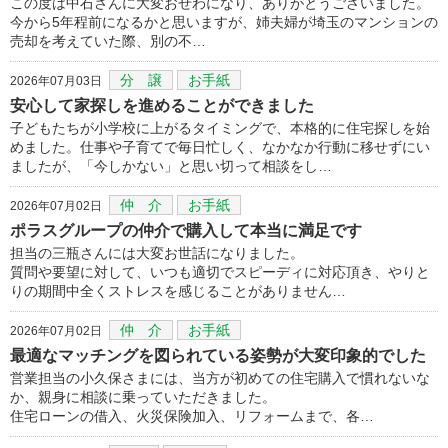
この度は中石さんに大変おせわになり、ありがとうございました。
今から5年程前になるかと思いますが、姉夫婦が埼玉のマンションの
売却を考えていた際、別の不…
分 譲
お手紙
2026年07月03日
安心して家探しを進めることができました
子どもたちが小学校に上がるタイミングで、本格的に住宅探しを始
めました。仕事や子育てで毎日忙しく、なかなか行動に移せずにい
ましたが、「今しかない」と思い切って相談をし…
仲 介
お手紙
2026年07月02日
ポラスグループの仲介で購入して本当に満足です
担当の三瓶さんには大変お世話になりました。
質問や要望に対して、いつも適切でスピーディに対応頂き、やりと
りの期間中全くストレスを感じることがありません…
仲 介
お手紙
2026年07月02日
最適なマッチングを図られている姿勢が大変印象的でした
営業担当の小久保さまには、当方が初めての住宅購入で慣れないな
か、親身に相談に乗っていただきました。
住宅ローンの借入、火災保険加入、リフォームまで、各…