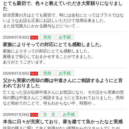
とても親切で、色々と教えていただき大変頼りになりまし
た
担当営業の方はとても親切で、時には会社にとってはプラスではな
いようなお話も正直にお話しいただけて信用出来ました。
また住宅購入にかかる贈与などについて…
売却
お手紙
2026年07月30日
NEW
家族によりそっての対応にとても感動しました。
家族によりそっての対応にとても感動しました。
最後まで安心しておまかせすることができました。
ありがとうございます。
売却
お手紙
2026年07月30日
NEW
父から実家の売却の際は中道さんにご相談するようにと言
われておりました
亡くなった父が以前中道さんにお世話になり、その父から実家の売
却の際は中道さんにご相談するようにと言われておりました。売却
など初めてのことで、何もわからない中、時期や…
注 文
お手紙
2026年07月28日
NEW
本当に日々が充実しており、家を建てて良かったなと実感
住宅の購入に関して全く知識がない状態からのスタートでしたが、