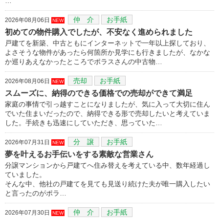
…
仲 介
お手紙
2026年08月06日
NEW
初めての物件購入でしたが、不安なく進められました
戸建てを新築、中古ともにインターネットで一年以上探しており、
よさそうな物件があったら何箇所か見学にも行きましたが、なかな
か巡りあえなかったところでポラスさんの中古物…
売却
お手紙
2026年08月06日
NEW
スムーズに、納得のできる価格での売却ができて満足
家庭の事情で引っ越すことになりましたが、気に入って大切に住ん
でいた住まいだったので、納得できる形で売却したいと考えていま
した。手続きも迅速にしていただき、思っていた…
分 譲
お手紙
2026年07月31日
NEW
夢を叶えるお手伝いをする素敵な営業さん
分譲マンションから戸建てへ住み替えを考えている中、数年経過し
ていました。
そんな中、他社の戸建てを見ても見送り続けた夫が唯一購入したい
と言ったのがポラ…
仲 介
お手紙
2026年07月30日
NEW