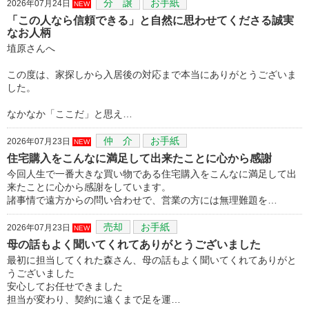
分 譲
お手紙
2026年07月24日
NEW
「この人なら信頼できる」と自然に思わせてくださる誠実
なお人柄
埴原さんへ
この度は、家探しから入居後の対応まで本当にありがとうございま
した。
なかなか「ここだ」と思え…
仲 介
お手紙
2026年07月23日
NEW
住宅購入をこんなに満足して出来たことに心から感謝
今回人生で一番大きな買い物である住宅購入をこんなに満足して出
来たことに心から感謝をしています。
諸事情で遠方からの問い合わせで、営業の方には無理難題を…
売却
お手紙
2026年07月23日
NEW
母の話もよく聞いてくれてありがとうございました
最初に担当してくれた森さん、母の話もよく聞いてくれてありがと
うございました
安心してお任せできました
担当が変わり、契約に遠くまで足を運…