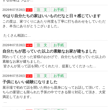
注 文
お手紙
2026年07月28日
NEW
やはり自分たちの家はいいものだなと日々感じています
この度は、家づくりにあたり何度も丁寧に打ち合わせをしていただ
き、本当にありがとうございました。
たくさん相談に…
注 文
お手紙
2026年07月28日
NEW
自分たちが思っていた以上の素敵なお家が建ちました
関わってくださった皆様のおかげで、自分たちが思っていた以上の
素敵なお家が建ちました。
皆さんが笑って話を聞いてくれたり、提案してくださった…
注 文
お手紙
2026年07月28日
NEW
子供にもいい経験になりました
展示場で初めて話を聞いた時から親身になってお話して頂いて、こ
ちらの要望にも限られた予算の中でできる限り対応して頂き、大変
満足しております。
…