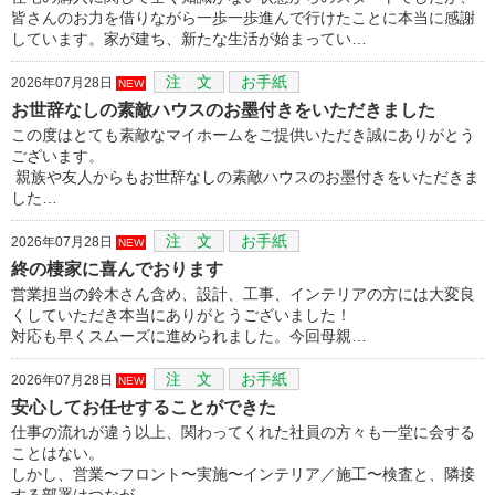
皆さんのお力を借りながら一歩一歩進んで行けたことに本当に感謝
しています。家が建ち、新たな生活が始まってい…
注 文
お手紙
2026年07月28日
NEW
お世辞なしの素敵ハウスのお墨付きをいただきました
この度はとても素敵なマイホームをご提供いただき誠にありがとう
ございます。
親族や友人からもお世辞なしの素敵ハウスのお墨付きをいただきま
した…
注 文
お手紙
2026年07月28日
NEW
終の棲家に喜んでおります
営業担当の鈴木さん含め、設計、工事、インテリアの方には大変良
くしていただき本当にありがとうございました！
対応も早くスムーズに進められました。今回母親…
注 文
お手紙
2026年07月28日
NEW
安心してお任せすることができた
仕事の流れが違う以上、関わってくれた社員の方々も一堂に会する
ことはない。
しかし、営業〜フロント〜実施〜インテリア／施工〜検査と、隣接
する部署はつなが…