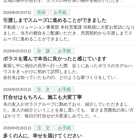
立地の条件が合わず、ポラスの仲介良い物件を紹介いただき…
売却
お手紙
2026年05月07日
引渡しまでスムーズに進めることができました
不動産ソリューション事業部 本社営業課 河島様に大変お世話になり
ました。当方の都合をご配慮いただき、売買契約から引渡しまでス
ムーズに進めることができました。
分 譲
お手紙
2026年05月01日
ポラスを選んで本当に良かったと感じています
家探し中に他社の見学へ行った際、近くにあったボラスのモデルハ
ウスをきっかけに初めて訪問しました。
会社名は知っていたものの、どのような家づくりをしてい…
注 文
お手紙
2026年05月01日
打合せはもちろん、施工も大変丁寧
夫の友人がポラスグループに勤めており、紹介していただきまし
た。友人の紹介ということを差し置いても、 皆さま雰囲気の良い方
ばかりで、毎日の打合せが大変楽しみでした。<…
注 文
お手紙
2026年05月01日
多くの人に、幸せを届けてください