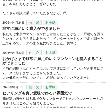
き、本当にありがとうございました。
たくさん相談に乗っていただきながら、私…
分 譲
お手紙
2026年04月24日
非常に満足いく購入ができました
私たちは東京のマンションにしか住んだことがなく、戸建てを買う
ということを考えるにあたって、インターネットなどで多く調べた
上で初めてポラスの家を見に行きました。実際に…
仲 介
お手紙
2026年04月23日
おかげさまで非常に満足のいくマンションを講入すること
ができました
担当の綱島さんがすべてにおいて迅速に対応していただき非常にス
ムーズに取引きすることができました。
また価格の交渉についても、相談に乗っていただき本当に…
注 文
お手紙
2026年04月17日
ヒアリングも良い意味でゆるい雰囲気で
我が家の家作りはSUUMOカウンターで７社のハウスメーカーを紹
介されたところから始まりました。
その中でとても強めにおすすめされたのが、ポラテックさん…