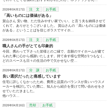
注 文
お手紙
2026年04月17日
「高いものには価値がある」
賀山さん 安い物、ただ住みやすい家でいい、と言う夫を納得させて
くれて、ありがとうございました。 賀山さんの「高いものには価値
がある」ということばを信じポラスでマイホ…
注 文
お手紙
2026年04月17日
職人さんの手がとても印象的
今回、携わって下さった皆様とのご縁で、念願のマイホームが建て
られた事に心から感謝いたします。持て余す様な空間が1つもなく、
どのスペースも日々の生活の中で欠かせない空…
分 譲
お手紙
2026年04月17日
良い選択だったと痛感しています
住宅に詳しくなかったため、費用と品質のバランスが良いハウスメ
ーカーを検討していた際に、知人から紹介を受けて問い合わせをさ
せていただきました。
他ハウス…
売却
お手紙
2026年04月16日