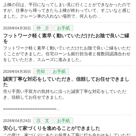
上棟の日は、平日になってしまい見に行くことができなかったので
すが、仕事から帰ってきたら上棟が終わっていて、すごいなと感じ
ました。クレーン車の入れない場所で、何人もの…
仲 介
お手紙
2026年04月30日
フットワーク軽く素早く動いていただけたお陰で良いご縁
を
フットワーク軽く素早く動いていただけたお陰で良いご縁をいただ
くことができました。住宅ローンも銀行担当者と複数回認識合わせ
をしていただき、スムーズに進みました。
売却
お手紙
2026年04月30日
誠実丁寧な対応をしていただき、信頼してお任せできまし
た
売り手買い手双方の気持ちに沿った誠実丁寧な対応をしていただ
き、信頼してお任せできました。
======================…
注 文
お手紙
2026年04月24日
安心して家づくりを進めることができました
この度は、家づくりにあたり何度も丁寧に打ち合わせをしていただ