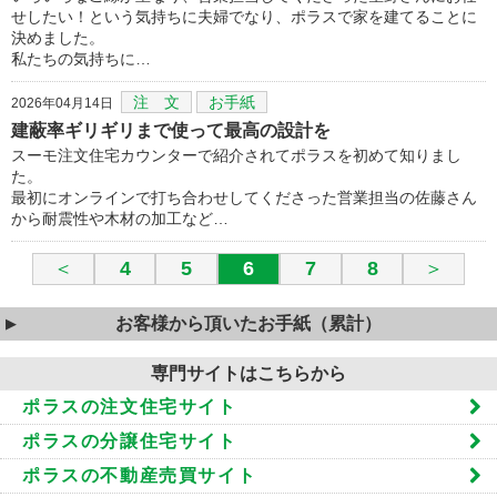
せしたい！という気持ちに夫婦でなり、ポラスで家を建てることに
決めました。
私たちの気持ちに…
注 文
お手紙
2026年04月14日
建蔽率ギリギリまで使って最高の設計を
スーモ注文住宅カウンターで紹介されてポラスを初めて知りまし
た。
最初にオンラインで打ち合わせしてくださった営業担当の佐藤さん
から耐震性や木材の加工など…
＜
4
5
6
7
8
＞
お客様から頂いたお手紙（累計）
専門サイトはこちらから
ポラスの注文住宅サイト
ポラスの分譲住宅サイト
ポラスの不動産売買サイト