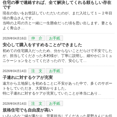
住宅の事で連絡すれば、全て解決してくれる頼もしい存在
です
現在の住いをお世話していただいたのが、まだ入社して１～２年目
頃の青山さんです。
当時の上司の方と一緒に一生懸命だった頃を思い出します。妻とも
よく青山さ…
仲 介
お手紙
2026年04月16日
安心して購入をすすめることができました
初めての住宅購入だったため、分からないことだらけで不安でした
が、担当してくださった木村様が、丁寧に説明し、細やかにコミュ
ニケーションをとってくださったので、安心して…
注 文
お手紙
2026年04月14日
子連れに対するケアが充実
遠方から土地探しを初めることに不安があった中で、多くのサポー
トをしていただき、大変助かりました。
特に子連れに対するケアが充実していたことが本当にあり…
注 文
お手紙
2026年04月14日
規格住宅でも自由度が高い
いろいろなご縁が重なり、営業担当してくださった星野さんにお任