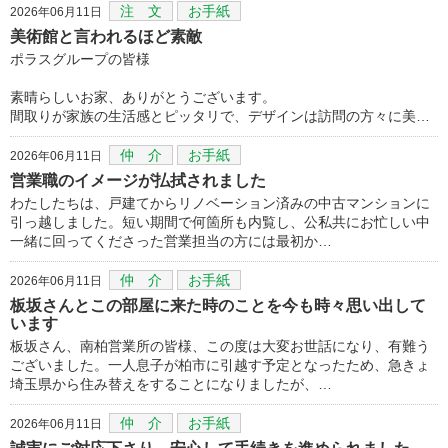
注 文
お手紙
2026年06月11日
美術館と言われるほど素敵
ポラスグループの皆様
素晴らしいお家、ありがとうございます。
間取りが家族の生活感とピッタリで、デザインは訪問の方々に美…
仲 介
お手紙
2026年06月11日
営業職のイメージが払拭されました
わたしたちは、戸建てからリノベーション済みの中古マンションに
引っ越しました。短い期間で何箇所も内覧し、公私共にお忙しい中
一緒に回ってくださった営業担当の方には最初か…
仲 介
お手紙
2026年06月11日
板坂さんとこの部屋に来た時のことを今も時々思い出して
います
板坂さん、南柏営業所の皆様、この度は大変お世話になり、有難う
ございました。一人息子が柏市に引越す予定となったため、急きょ
埼玉県から住み替えをすることになりましたが、…
仲 介
お手紙
2026年06月11日