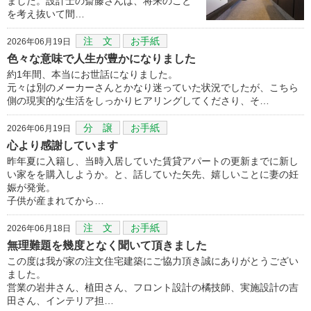
ました。設計士の斎藤さんは、将来のこと
を考え抜いて間…
注 文
お手紙
2026年06月19日
色々な意味で人生が豊かになりました
約1年間、本当にお世話になりました。
元々は別のメーカーさんとかなり迷っていた状況でしたが、こちら
側の現実的な生活をしっかりヒアリングしてくださり、そ…
分 譲
お手紙
2026年06月19日
心より感謝しています
昨年夏に入籍し、当時入居していた賃貸アパートの更新までに新し
い家をを購入しようか。と、話していた矢先、嬉しいことに妻の妊
娠が発覚。
子供が産まれてから…
注 文
お手紙
2026年06月18日
無理難題を幾度となく聞いて頂きました
この度は我が家の注文住宅建築にご協力頂き誠にありがとうござい
ました。
営業の岩井さん、植田さん、フロント設計の橘技師、実施設計の吉
田さん、インテリア担…