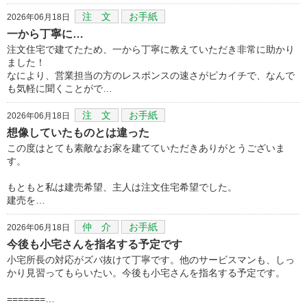
注 文
お手紙
2026年06月18日
一から丁寧に…
注文住宅で建てたため、一から丁寧に教えていただき非常に助かり
ました！
なにより、営業担当の方のレスポンスの速さがピカイチで、なんで
も気軽に聞くことがで…
注 文
お手紙
2026年06月18日
想像していたものとは違った
この度はとても素敵なお家を建てていただきありがとうございま
す。
もともと私は建売希望、主人は注文住宅希望でした。
建売を…
仲 介
お手紙
2026年06月18日
今後も小宅さんを指名する予定です
小宅所長の対応がズバ抜けて丁寧です。他のサービスマンも、しっ
かり見習ってもらいたい。今後も小宅さんを指名する予定です。
=======…