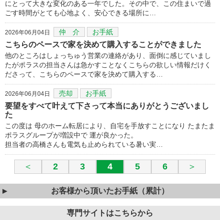
にとって大きな変化のある一年でした。その中で、この住まいで過
ごす時間がとても心地よく、安心できる場所に…
仲 介
お手紙
2026年06月04日
こちらのペースで家を決めて購入することができました
他のところはしょっちゅう営業の連絡があり、面倒に感じていまし
たがポラスの担当さんは急かすことなくこちらの欲しい情報だけく
ださって、こちらのペースで家を決めて購入する…
売却
お手紙
2026年06月04日
要望をすべて叶えて下さって本当にありがとうございまし
た
この度は 母のホーム転居により、自宅を手放すことになり たまたま
ポラスグループが増設中で 運が良かった。
担当者の高橋さんも電気も止められている暑い実…
＜
2
3
4
5
6
＞
お客様から頂いたお手紙（累計）
専門サイトはこちらから