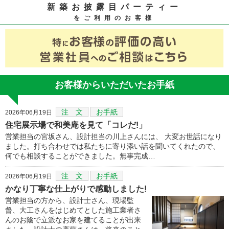
新築お披露目パーティー
をご利用のお客様
お客様からいただいたお手紙
注 文
お手紙
2026年06月19日
住宅展示場で和美庵を見て「コレだ!」
営業担当の宮坂さん、設計担当の川上さんには、 大変お世話になり
ました。打ち合わせでは私たちに寄り添い話を聞いてくれたので、
何でも相談することができました。無事完成…
注 文
お手紙
2026年06月19日
かなり丁寧な仕上がりで感動しました!
営業担当の方から、設計士さん、現場監
督、大工さんをはじめてとした施工業者さ
んのお陰で立派なお家を建てることが出来