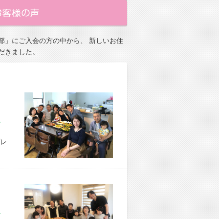
部」にご入会の方の中から、 新しいお住
だきました。
市 M様宅
レ
市 M様宅