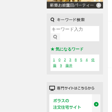
キーワード検索
★ 気になるワード
1
0
2
3
8
5
4
佐
藤
9
藤井
専門サイトはこちらから