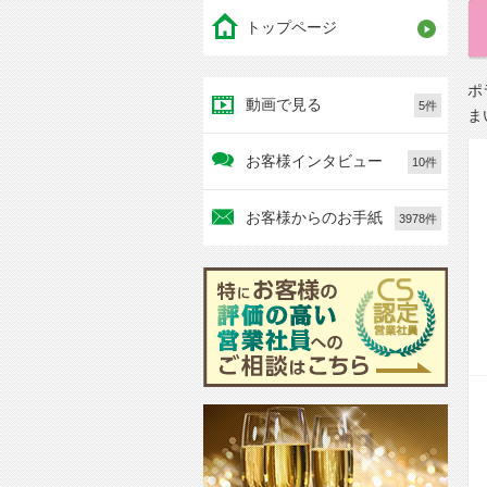
トップページ
ポ
動画で見る
5件
ま
お客様インタビュー
10件
お客様からのお手紙
3978件