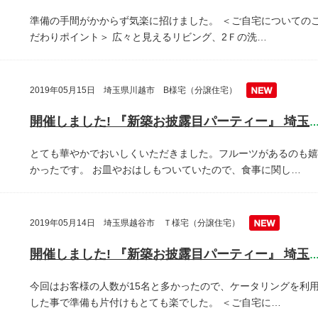
準備の手間がかからず気楽に招けました。
＜ご自宅についての
だわりポイント＞
広々と見えるリビング、2Ｆの洗…
2019年05月15日 埼玉県川越市 B様宅（分譲住宅）
開催しました! 『新築お披露目パーティー』 埼玉県川越
とても華やかでおいしくいただきました。フルーツがあるのも嬉
かったです。
お皿やおはしもついていたので、食事に関し…
2019年05月14日 埼玉県越谷市 Ｔ様宅（分譲住宅）
開催しました! 『新築お披露目パーティー』 埼玉県越谷
今回はお客様の人数が15名と多かったので、ケータリングを利
した事で準備も片付けもとても楽でした。
＜ご自宅に…