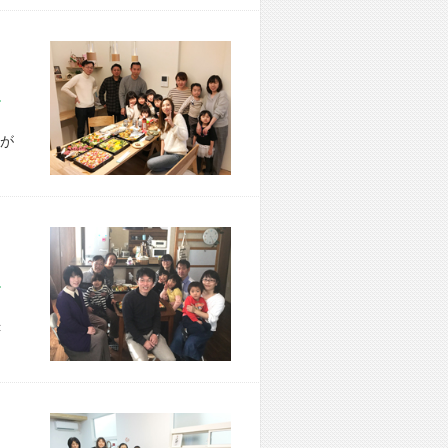
市 A様宅
が
市 I様宅
＜