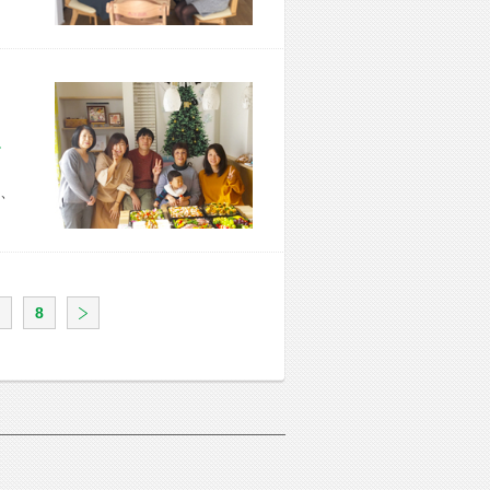
市 I様宅
、
8