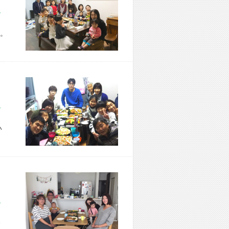
市 W様宅
。
市 M様宅
い
市 S様宅