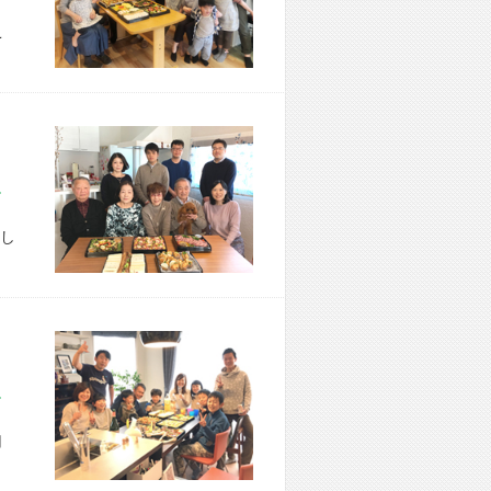
こ
市 B様宅
し
市 T様宅
用